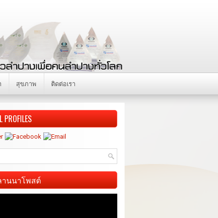
า
สุขภาพ
ติดต่อเรา
L PROFILES
ี ลานนาโพสต์