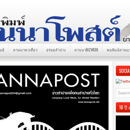
นธ์
ลานนาพาเที่ยว
อร่อยลำปาง
ลานนาBIZWEEK
คอลัมน์ลานน
SOCIA
18 ป