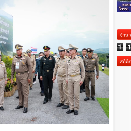
จำนว
1
สถิติ