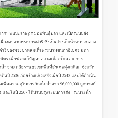
งการฯ พบปะราษฎร มอบพันธ์ุปลา และเปิดระบบส่ง
นื่องมาจากพระราชดำริ ซึ่งเป็นอ่างเก็บน้ำขนาดกลาง
ำริของพระบาทสมเด็จพระบรมชนกาธิเบศร มหา
ิตร เพื่อช่วยแก้ปัญหาความเดือดร้อนจากการ
ช่วยเหลือราษฎรเขตพื้นที่อำเภอทุ่งเสลี่ยม จังหวัด
ต่ต้นปี 2536 ก่อสร้างแล้วเสร็จเมื่อปี 2543 และได้ดำเนิน
อเพิ่มความจุในการกักเก็บน้ำจาก 96
,
000
,
000 ลูกบาศก์
ร และในปี 2567 ได้ปรับปรุงระบบการส่ง - ระบายน้ำ