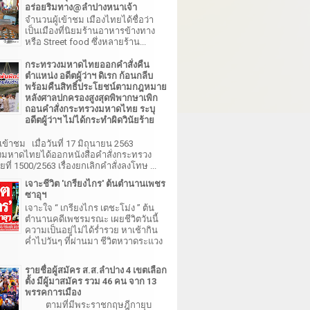
อร่อยริมทาง@ลำปางหนาเจ้า
จำนวนผู้เข้าชม เมืองไทยได้ชื่อว่า
เป็นเมืองที่นิยมร้านอาหารข้างทาง
หรือ Street food ซึ่งหลายร้าน...
กระทรวงมหาดไทยออกคำสั่งคืน
ตำแหน่ง อดีตผู้ว่าฯ ดิเรก ก้อนกลีบ
พร้อมคืนสิทธิ์ประโยชน์ตามกฎหมาย
หลังศาลปกครองสูงสุดพิพากษาเพิก
ถอนคำสั่งกระทรวงมหาดไทย ระบุ
อดีตผู้ว่าฯ ไม่ได้กระทำผิดวินัยร้าย
เข้าชม เมื่อวันที่ 17 มิถุนายน 2563
มหาดไทยได้ออกหนังสือคำสั่งกระทรวง
ี่ 1500/2563 เรื่องยกเลิกคำสั่งลงโทษ ...
เจาะชีวิต 'เกรียงไกร' ต้นตำนานเพชร
ซาอุฯ
เจาะใจ “ เกรียงไกร เตชะโม่ง ” ต้น
ตำนานคดีเพชรมรณะ เผยชีวิตวันนี้
ความเป็นอยู่ไม่ได้ร่ำรวย หาเช้ากิน
ค่ำไปวันๆ ที่ผ่านมา ชีวิตหวาดระแวง
รายชื่อผู้สมัคร ส.ส.ลำปาง 4 เขตเลือก
ตั้ง มีผู้มาสมัคร รวม 46 คน จาก 13
พรรคการเมือง
ตามที่มีพระราชกฤษฎีกายุบ