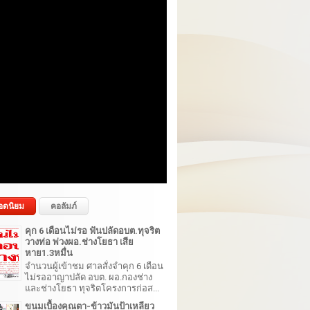
อดนิยม
คอลัมภ์
คุก 6 เดือนไม่รอ ฟันปลัดอบต.ทุจริต
วางท่อ พ่วงผอ.ช่างโยธา เสีย
หาย1.3หมื่น
จำนวนผู้เข้าชม ศาลสั่งจำคุก 6 เดือน
ไม่รออาญาปลัด อบต. ผอ.กองช่าง
และช่างโยธา ทุจริตโครงการก่อส...
ขนมเบื้องคุณตา-ข้าวมันป้าเหลียว