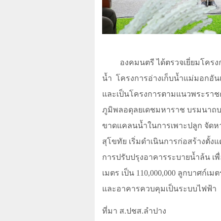
องคมนตรี ได้ตรวจเยี่ยมโคร
น้ำ
โครงการอ่างเก็บน้ำแม่มอกอันเ
และเป็นโครงการตามแนวพระราชด
ภูมิพลอดุลยเดชมหาราช บรมนาถบพ
ขาดแคลนน้ำในการเพาะปลูก จัดหาน้ำ
สุโขทัย เริ่มดำเนินการก่อสร้างตั้งแ
การปรับปรุงอาคารระบายน้ำล้น เพื่
เมตร เป็น 110
,
000
,
000 ลูกบาศก์เมต
และอาคารควบคุมเป็นระบบไฟฟ้า
ที่มา ส.ปชส.ลำปาง