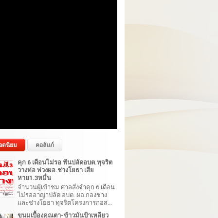
อดนิยม
คอลัมภ์
คุก 6 เดือนไม่รอ ฟันปลัดอบต.ทุจริต
วางท่อ พ่วงผอ.ช่างโยธา เสีย
หาย1.3หมื่น
จำนวนผู้เข้าชม ศาลสั่งจำคุก 6 เดือน
ไม่รออาญาปลัด อบต. ผอ.กองช่าง
และช่างโยธา ทุจริตโครงการก่อส...
ขนมเบื้องคุณตา-ข้าวมันป้าเหลียว