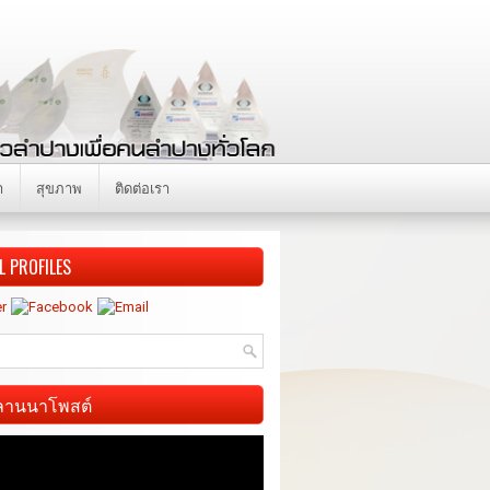
า
สุขภาพ
ติดต่อเรา
L PROFILES
ี ลานนาโพสต์