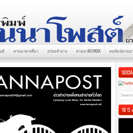
นธ์
ลานนาพาเที่ยว
อร่อยลำปาง
ลานนาBIZWEEK
คอลัมน์ลานน
SOCIA
18 ป