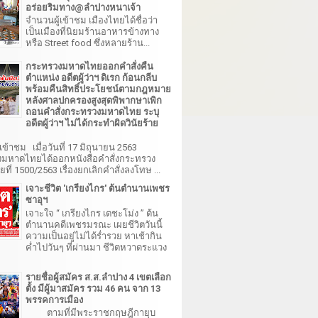
อร่อยริมทาง@ลำปางหนาเจ้า
จำนวนผู้เข้าชม เมืองไทยได้ชื่อว่า
เป็นเมืองที่นิยมร้านอาหารข้างทาง
หรือ Street food ซึ่งหลายร้าน...
กระทรวงมหาดไทยออกคำสั่งคืน
ตำแหน่ง อดีตผู้ว่าฯ ดิเรก ก้อนกลีบ
พร้อมคืนสิทธิ์ประโยชน์ตามกฎหมาย
หลังศาลปกครองสูงสุดพิพากษาเพิก
ถอนคำสั่งกระทรวงมหาดไทย ระบุ
อดีตผู้ว่าฯ ไม่ได้กระทำผิดวินัยร้าย
เข้าชม เมื่อวันที่ 17 มิถุนายน 2563
มหาดไทยได้ออกหนังสือคำสั่งกระทรวง
ี่ 1500/2563 เรื่องยกเลิกคำสั่งลงโทษ ...
เจาะชีวิต 'เกรียงไกร' ต้นตำนานเพชร
ซาอุฯ
เจาะใจ “ เกรียงไกร เตชะโม่ง ” ต้น
ตำนานคดีเพชรมรณะ เผยชีวิตวันนี้
ความเป็นอยู่ไม่ได้ร่ำรวย หาเช้ากิน
ค่ำไปวันๆ ที่ผ่านมา ชีวิตหวาดระแวง
รายชื่อผู้สมัคร ส.ส.ลำปาง 4 เขตเลือก
ตั้ง มีผู้มาสมัคร รวม 46 คน จาก 13
พรรคการเมือง
ตามที่มีพระราชกฤษฎีกายุบ