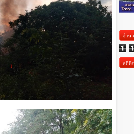
จำนว
1
สถิติ