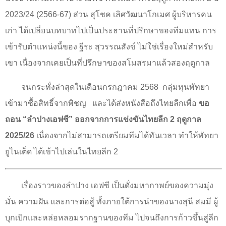
2023/24 (2566-67)
ส่วน สุโชค เลิศวัฒนาโกเมศ ผู้บริหารคน
เก่า ได้เปลี่ยนบทบาทไปเป็นประธานที่ปรึกษาของทีมแทน การ
เข้ารับตำแหน่งนี้ของ ฐีระ สุวรรณสังข์ ไม่ใช่เรื่องใหม่สำหรับ
เขา เนื่องจากเคยเป็นที่ปรึกษาของสโมสรมาแล้วสองฤดูกาล
จนกระทั่งล่าสุดในเดือนกรกฎาคม
2568
กลุ่มทุนพัทยา
เข้ามาซื้อสิทธิ์จากพิชญ
และได้ส่งหนังสือถึงไทยลีกเพื่อ
ขอ
ถอน “ลำปางเอฟซี” ออกจากการแข่งขันไทยลีก
2
ฤดูกาล
2025/26
เนื่องจากไม่สามารถเตรียมทีมได้ทันเวลา ทำให้พัทยา
ยูไนเต็ด ได้เข้าไปเล่นในไทยลีก
2
เรื่องราวของลำปาง เอฟซี เป็นดั่งมหากาพย์ของความมุ่ง
มั่น ความฝัน และการต่อสู้ ทั้งภายใต้การนำของนางสุนี สมมี ผู้
บุกเบิกและหล่อหลอมรากฐานของทีม ไปจนถึงการก้าวขึ้นสู่ลีก