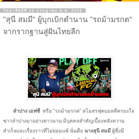
วันอาทิตย์ที่ 20 กรกฎาคม พ.ศ. 2568
"สุนี สมมี" ผู้บุกเบิกตำนาน "รถม้ามรกต"
จากรากฐานสู่ฝันไทยลีก
ลำปาง เอฟซี
หรือ "รถม้ามรกต" สโมสรฟุตบอลที่ครองใจ
ชาวลำปางมาอย่างยาวนาน มีบุคคลสำคัญเบื้องหลังความ
สำเร็จและเรื่องราวที่ไม่ยอมแพ้ นั่นคือ
นางสุนี สมมี
ผู้ซึ่งมี