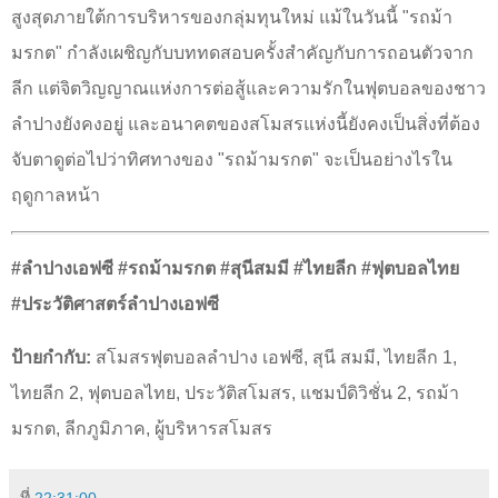
สูงสุดภายใต้การบริหารของกลุ่มทุนใหม่ แม้ในวันนี้ "รถม้า
มรกต" กำลังเผชิญกับบททดสอบครั้งสำคัญกับการถอนตัวจาก
ลีก แต่จิตวิญญาณแห่งการต่อสู้และความรักในฟุตบอลของชาว
ลำปางยังคงอยู่ และอนาคตของสโมสรแห่งนี้ยังคงเป็นสิ่งที่ต้อง
จับตาดูต่อไปว่าทิศทางของ "รถม้ามรกต" จะเป็นอย่างไรใน
ฤดูกาลหน้า
#
ลำปางเอฟซี
#
รถม้ามรกต
#
สุนีสมมี
#
ไทยลีก
#
ฟุตบอลไทย
#
ประวัติศาสตร์ลำปางเอฟซี
ป้ายกำกับ:
สโมสรฟุตบอลลำปาง เอฟซี
,
สุนี สมมี
,
ไทยลีก
1,
ไทยลีก
2,
ฟุตบอลไทย
,
ประวัติสโมสร
,
แชมป์ดิวิชั่น
2,
รถม้า
มรกต
,
ลีกภูมิภาค
,
ผู้บริหารสโมสร