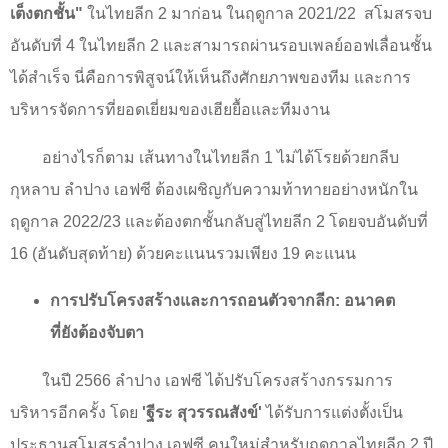
เต็งตกชั้น"
ในไทยลีก
2
มาก่อน ในฤดูกาล 2021/22
สโมสรจบ
อันดับที่
4
ในไทยลีก
2
และสามารถผ่านรอบเพลย์ออฟเลื่อนชั้น
ได้สำเร็จ นี่คือการพิสูจน์ให้เห็นถึงศักยภาพของทีม และการ
บริหารจัดการที่ยอดเยี่ยมของเฮียยื้อและทีมงาน
อย่างไรก็ตาม เส้นทางในไทยลีก
1
ไม่ได้โรยด้วยกลีบ
กุหลาบ ลำปาง เอฟซี ต้องเผชิญกับความท้าทายอย่างหนักใน
ฤดูกาล
2022/23
และต้องตกชั้นกลับสู่ไทยลีก
2
โดยจบอันดับที่
16 (
อันดับสุดท้าย) ด้วยคะแนนรวมเพียง
19
คะแนน
การปรับโครงสร้างและการถอนตัวจากลีก: อนาคต
ที่ยังต้องจับตา
ในปี
2566
ลำปาง เอฟซี ได้ปรับโครงสร้างกรรมการ
บริหารอีกครั้ง โดย
'
ฐีระ สุวรรณสังข์
'
ได้รับการแต่งตั้งเป็น
ประธานสโมสรลำปาง เอฟซี คนใหม่สำหรับฤดูกาลไทยลีก
2
ปี