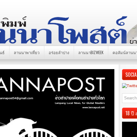
นธ์
ลานนาพาเที่ยว
อร่อยลำปาง
ลานนาBIZWEEK
คอลัมน์ลานน
SOCIA
18 ป