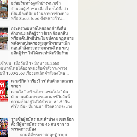
อร่อยริมทาง@ลำปางหนาเจ้า
จำนวนผู้เข้าชม เมืองไทยได้ชื่อว่า
เป็นเมืองที่นิยมร้านอาหารข้างทาง
หรือ Street food ซึ่งหลายร้าน...
กระทรวงมหาดไทยออกคำสั่งคืน
ตำแหน่ง อดีตผู้ว่าฯ ดิเรก ก้อนกลีบ
พร้อมคืนสิทธิ์ประโยชน์ตามกฎหมาย
หลังศาลปกครองสูงสุดพิพากษาเพิก
ถอนคำสั่งกระทรวงมหาดไทย ระบุ
อดีตผู้ว่าฯ ไม่ได้กระทำผิดวินัยร้าย
เข้าชม เมื่อวันที่ 17 มิถุนายน 2563
มหาดไทยได้ออกหนังสือคำสั่งกระทรวง
ี่ 1500/2563 เรื่องยกเลิกคำสั่งลงโทษ ...
เจาะชีวิต 'เกรียงไกร' ต้นตำนานเพชร
ซาอุฯ
เจาะใจ “ เกรียงไกร เตชะโม่ง ” ต้น
ตำนานคดีเพชรมรณะ เผยชีวิตวันนี้
ความเป็นอยู่ไม่ได้ร่ำรวย หาเช้ากิน
ค่ำไปวันๆ ที่ผ่านมา ชีวิตหวาดระแวง
รายชื่อผู้สมัคร ส.ส.ลำปาง 4 เขตเลือก
ตั้ง มีผู้มาสมัคร รวม 46 คน จาก 13
พรรคการเมือง
ตามที่มีพระราชกฤษฎีกายุบ