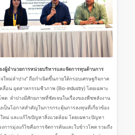
 รองผู้อำนวยการหน่วยบริหารและจัดการทุนด้านการ
ิจใหม่ลำปาง" ถือกำเนิดขึ้นภายใต้กรอบเศรษฐกิจภาค
เคลื่อน อุตสาหกรรมชีวภาพ (
Bio-industry)
โดยเฉพาะ
วโพด
ลำปางมีศักยภาพที่ชัดเจนในเรื่องของพืชพลังงาน
จึงเป็นโอกาสสำคัญในการกระตุ้นการลงทุนที่เกี่ยวข้อง
ิจใหม่ และแก้ไขปัญหาสิ่งแวดล้อม โดยเฉพาะปัญหา
รงการมุ่งแก้ไขคือการจัดการต้นและใบข้าวโพด รวมถึง