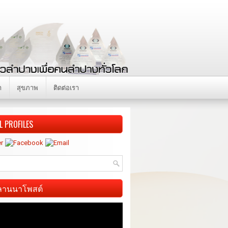
า
สุขภาพ
ติดต่อเรา
L PROFILES
ี ลานนาโพสต์