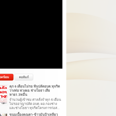
อดนิยม
คอลัมภ์
คุก 6 เดือนไม่รอ ฟันปลัดอบต.ทุจริต
วางท่อ พ่วงผอ.ช่างโยธา เสีย
หาย1.3หมื่น
จำนวนผู้เข้าชม ศาลสั่งจำคุก 6 เดือน
ไม่รออาญาปลัด อบต. ผอ.กองช่าง
และช่างโยธา ทุจริตโครงการก่อส...
ขนมเบื้องคุณตา-ข้าวมันป้าเหลียว