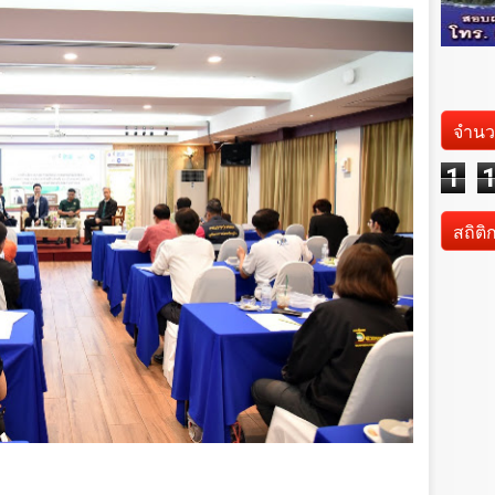
จำนว
1
สถิติ