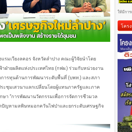
ให้มีการ
โครง
รงแรมเวียงลคอร จังหวัดลำปาง คณะผู้วิจัยนำโดย
ฟ้าฝ่ายผลิตแห่งประเทศไทย (กฟผ.) ร่วมกับหน่วยงาน
ัดการทุนด้านการพัฒนาระดับพื้นที่ (บพท.) และสภา
ประชุมเสวนาแลกเปลี่ยนโดยผู้แทนภาครัฐและภาค
ึกษา
“
การพัฒนานวัตกรรมเพื่อการจัดการชีวมวล
อลดปัญหามลพิษหมอกควันไฟป่าและยกระดับเศรษฐกิจ