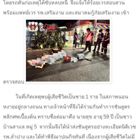
โดยรถคันก่อเหตุได้ขับหลบหนี
จึงแจ้งให้ร้อยเวรสอบสวน
พร้อมแพทย์เวร รพ.เสริมงาม และสมาคมกู้ภัยเสริมงาม เข้า
ตรวจสอบ
ในที่เกิดเหตุพบผู้เสียชีวิตเป็นชาย
1
ราย ในสภาพนอน
หงายอยู่กลางถนน ทางเจ้าหน้าที่จึงได้ร่วมกันทำการชันสูตร
พลิกศพเบื้องต้น ทราบชื่อต่อมาคือ นายสุข อายุ
59
ปี เป็นชาว
บ้านสาแล หมู่
5
จากนั้นจึงได้นำส่งชันสูตรอย่างละเอียดนิติเวช
รพ.ลำปาง และได้ทำพิธีฌาปณกิจทันที เนื่องจากผู้เสียชีวิตไม่มี