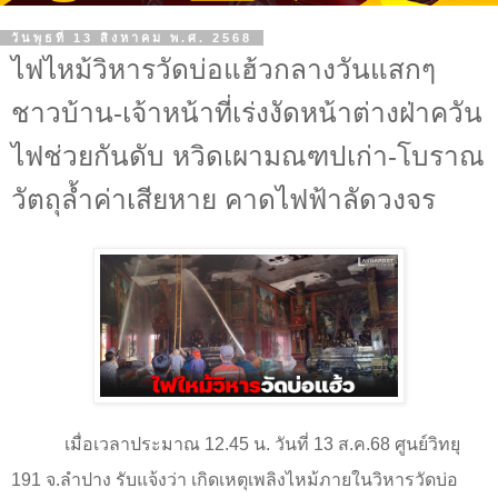
วันพุธที่ 13 สิงหาคม พ.ศ. 2568
ไฟไหม้วิหารวัดบ่อแฮ้วกลางวันแสกๆ
ชาวบ้าน-เจ้าหน้าที่เร่งงัดหน้าต่างฝ่าควัน
ไฟช่วยกันดับ หวิดเผามณฑปเก่า-โบราณ
วัตถุล้ำค่าเสียหาย คาดไฟฟ้าลัดวงจร
เมื่อเวลาประมาณ 12.45 น. วันที่ 13 ส.ค.68 ศูนย์วิทยุ
191
จ.ลำปาง รับแจ้งว่า เกิดเหตุเพลิงไหม้ภายในวิหารวัดบ่อ