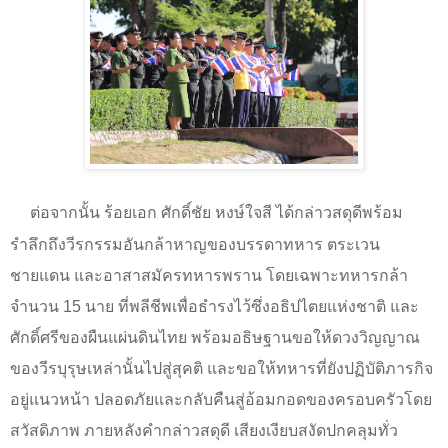
ต่อจากนั้น ร้อยเอก ศักดิ์ชัย หงษ์ใจสี ได้กล่าวสดุดีพร้อม
รำลึกถึงวีรกรรมอันกล้าหาญของบรรดาทหาร ตระเวน
ชายแดน และอาสาสมัครทหารพราน โดยเฉพาะทหารกล้า
จำนวน 15 นาย ที่พลีชีพเพื่อธำรงไว้ซึ่งอธิปไตยแห่งชาติ และ
ศักดิ์ศรีของผืนแผ่นดินไทย พร้อมอธิษฐานขอให้ดวงวิญญาณ
ของวีรบุรุษเหล่านั้นไปสู่สุคติ และขอให้ทหารที่ยังปฏิบัติภารกิจ
อยู่แนวหน้า ปลอดภัยและกลับคืนสู่อ้อมกอดของครอบครัวโดย
สวัสดิภาพ ภายหลังคำกล่าวสดุดี เสียงเงียบสงัดปกคลุมทั่ว