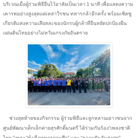
บริเวณเมื่อผู้ร่วมพิธียืนไว้อาลัยเป็นเวลา 1 นาที เพื่อแสดงความ
เคารพอย่างสูงสุดแด่เหล่าวีรชน ทหารกล้าอีกครั้ง พร้อมเชิดชู
เกียรติแห่งความเสียสละของนักรบผู้กล้าที่ยืนหยัดปกป้องผืน
แผ่นดินไทยอย่างไม่หวั่นเกรงภัยอันตราย
ช่วงสุดท้ายของกิจกรรม ผู้ร่วมพิธีและลูกหลานเยาวชนจาก
ศูนย์พัฒนาเด็กเล็กค่ายสุรศักดิ์มนตรี ได้ร่วมกันร้อง
“
เพลงชาติ
ไทย
”
เพลง
“
ข้าคือทหารผ่านศึก
”
และ
“
ความฝันอันสูงสุด
”