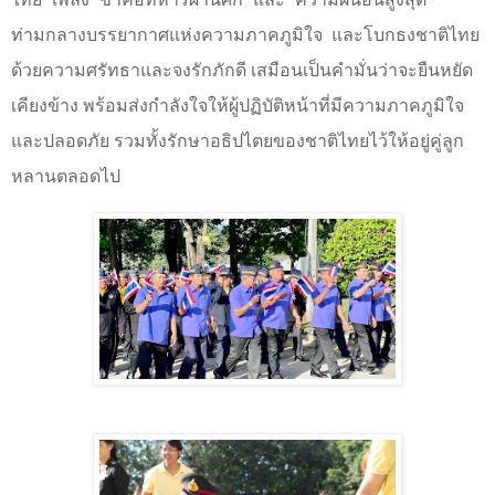
ท่ามกลางบรรยากาศแห่งความภาคภูมิใจ และโบกธงชาติไทย
ด้วยความศรัทธาและจงรักภักดี เสมือนเป็นคำมั่นว่าจะยืนหยัด
เคียงข้าง พร้อมส่งกำลังใจให้ผู้ปฏิบัติหน้าที่มีความภาคภูมิใจ
และปลอดภัย รวมทั้งรักษาอธิปไตยของชาติไทยไว้ให้อยู่คู่ลูก
หลานตลอดไป