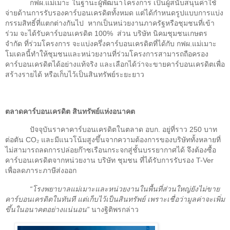
กฟผ.แม่เมาะ ในฐานะผู้พัฒนาโครงการ เป็นผู้สนับสนุนค่าใช้
จ่ายด้านการรับรองคาร์บอนเครดิตทั้งหมด แต่ได้กำหนดรูปแบบการแบ่ง
กรรมสิทธิ์ที่แตกต่างกันไป
หากเป็นหน่วยงานภาครัฐหรือชุมชนที่เข้า
ร่วม จะได้รับคาร์บอนเครดิต
100%
ส่วน บริษัท นิคมชุมชนเกษตร
จำกัด ที่ร่วมโครงการ จะแบ่งครึ่งคาร์บอนเครดิตที่ได้กับ กฟผ.แม่เมาะ
โมเดลนี้ทำให้ชุมชนและหน่วยงานที่ร่วมโครงการสามารถถือครอง
คาร์บอนเครดิตได้อย่างแท้จริง และเลือกได้ว่าจะขายคาร์บอนเครดิตเพื่อ
สร้างรายได้ หรือเก็บไว้เป็นสินทรัพย์ระยะยาว
ตลาดคาร์บอนเครดิต สินทรัพย์แห่งอนาคต
ปัจจุบันราคาคาร์บอนเครดิตในตลาด อบก. อยู่ที่ราว
250
บาท
ต่อตัน
CO₂
และมีแนวโน้มสูงขึ้นจากความต้องการของบริษัททั้งหลายที่
ไม่สามารถลดการปล่อยก๊าซเรือนกระจกสู่ชั้นบรรยากาศได้ จึงต้องซื้อ
คาร์บอนเครดิตจากหน่วยงาน บริษัท ชุมชน ที่ได้รับการรับรอง
T-Ver
เพื่อลดภาระภาษีส่งออก
“
โรงพยาบาลแม่เมาะและหน่วยงานในพื้นที่ส่วนใหญ่ยังไม่ขาย
คาร์บอนเครดิตในทันที แต่เก็บไว้เป็นสินทรัพย์ เพราะเชื่อว่ามูลค่าจะเพิ่ม
ขึ้นในอนาคตอย่างแน่นอน
”
นางฐิติพรกล่าว