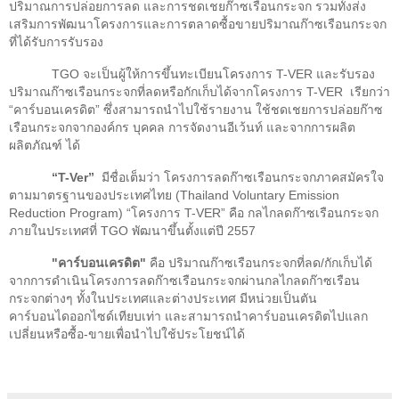
ปริมาณการปล่อยการลด และการชดเชยก๊าซเรือนกระจก รวมทั้งส่ง
เสริมการพัฒนาโครงการและการตลาดซื้อขายปริมาณก๊าซเรือนกระจก
ที่ได้รับการรับรอง
TGO
จะเป็นผู้ให้การขึ้นทะเบียนโครงการ
T-VER
และรับรอง
ปริมาณก๊าซเรือนกระจกที่ลดหรือกักเก็บได้จากโครงการ
T-VER
เรียกว่า
“
คาร์บอนเครดิต
”
ซึ่งสามารถนำไปใช้รายงาน ใช้ชดเชยการปล่อยก๊าซ
เรือนกระจกจากองค์กร บุคคล การจัดงานอีเว้นท์ และจากการผลิต
ผลิตภัณฑ์ ได้
“
T-Ver
”
มีชื่อเต็มว่า โครงการลดก๊าซเรือนกระจกภาคสมัครใจ
ตามมาตรฐานของประเทศไทย (
Thailand Voluntary Emission
Reduction Program) “
โครงการ
T-VER”
คือ กลไกลดก๊าซเรือนกระจก
ภายในประเทศที่
TGO
พัฒนาขึ้นตั้งแต่ปี
2557
"
คาร์บอนเครดิต"
คือ ปริมาณก๊าซเรือนกระจกที่ลด/กักเก็บได้
จากการดำเนินโครงการลดก๊าซเรือนกระจกผ่านกลไกลดก๊าซเรือน
กระจกต่างๆ ทั้งในประเทศและต่างประเทศ มีหน่วยเป็นตัน
คาร์บอนไดออกไซด์เทียบเท่า และสามารถนำคาร์บอนเครดิตไปแลก
เปลี่ยนหรือซื้อ-ขายเพื่อนำไปใช้ประโยชน์ได้