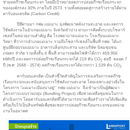
ช่วยลดก๊าซเรือนกระจก โดยมีเป้าหมายลดการปล่อยก๊าซเรือนกระจก
ขององค์กรลง
30%
ภายในปี
2573
รวมทั้งต่อยอดสู่การสร้างรายได้ผ่าน
คาร์บอนเครดิต (
Carbon Credit)
ปีที่ผ่านมา กฟผ.แม่เมาะ มุ่งพัฒนาพลังงานสะอาด และลดการ
ใช้พลังงานในอำเภอแม่เมาะ จังหวัดลำปาง ผ่านการติดตั้งระบบโซลาร์
เซลล์ในหน่วยงานสำคัญ คือ โรงพยาบาลแม่เมาะ โรงเรียนแม่เมาะ
วิทยา ที่ว่าการอำเภอแม่เมาะ รวมถึงโซลาร์เซลล์ในพื้นที่ กฟผ. ได้แก่
ศูนย์ฝึกอบรมแม่เมาะ อาคารบล็อกประสาน และบริษัท นิคมชุมชน
เกษตร จำกัด รวมทั้งสิ้น
6
พื้นที่ สามารถผลิตไฟฟ้าได้กว่า
459,956
kWh/
ปี และลดการปล่อยก๊าซเรือนกระจกได้
219
ตัน
CO
ต่อปี
ตลอด
7
2
ปี (พ.ศ.
2568 - 2574)
ลดก๊าซเรือนกระจกได้มากกว่า
1,539
ตัน
CO
2
คาร์บอนเครดิต เป็นตัวชี้วัดสำคัญในการส่งเสริมการลดก๊าซ
เรือนกระจกและสนับสนุนการใช้พลังงานสะอาด โดยเฉพาะอย่างยิ่งใน
โครงการ "แม่เมาะเมืองน่าอยู่"
กฟผ.แม่เมาะ
จึงเข้ามาเป็นผู้พัฒนา
โครงการแบบรวมกลุ่ม (
Bundling Project)
เพื่อช่วยเหลือชุมชนในการ
ดำเนินการ โดยคาร์บอนเครดิตที่ได้สามารถขายเพื่อสร้างรายได้เพิ่มเติม
หรือเก็บไว้เป็นสินทรัพย์เพื่อชดเชยการปล่อยก๊าซเรือนกระจกของหน่วย
งานในอนาคต