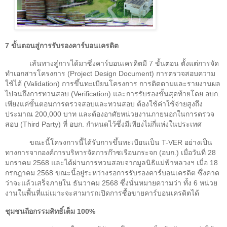
7
ขั้นตอนสู่การรับรองคาร์บอนเครดิต
เส้นทางสู่การได้มาซึ่งคาร์บอนเครดิตมี
7
ขั้นตอน ตั้งแต่การจัด
ทำเอกสารโครงการ (
Project Design Document)
การตรวจสอบความ
ใช้ได้ (
Validation)
การขึ้นทะเบียนโครงการ การติดตามและรายงานผล
ไปจนถึงการทวนสอบ (
Verification)
และการรับรองขั้นสุดท้ายโดย อบก.
เพียงแค่ขั้นตอนการตรวจสอบและทวนสอบ ต้องใช้ค่าใช้จ่ายสูงถึง
ประมาณ
200,000
บาท และต้องอาศัยหน่วยงานภายนอกในการตรวจ
สอบ (
Third Party)
ที่ อบก. กำหนดไว้ซึ่งมีเพียงไม่กี่แห่งในประเทศ
ขณะนี้โครงการนี้ได้รับการขึ้นทะเบียนเป็น
T-VER
อย่างเป็น
ทางการจากองค์การบริหารจัดการก๊าซเรือนกระจก (อบก.) เมื่อวันที่
28
มกราคม
2568
และได้ผ่านการทวนสอบจากมูลนิธิแม่ฟ้าหลวงฯ เมื่อ
18
กรกฎาคม
2568
ขณะนี้อยู่ระหว่างรอการรับรองคาร์บอนเครดิต ซึ่งคาด
ว่าจะแล้วเสร็จภายใน ธันวาคม
2568
ซึ่งนั่นหมายความว่า ทั้ง 6 หน่วย
งานในพื้นที่แม่เมาะจะสามารถเปิดการซื้อขายคาร์บอนเครดิตได้
ชุมชนถือกรรมสิทธิ์เต็ม
100%