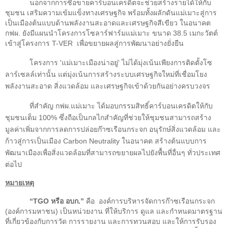
นอกจากการซื้อขายคาร์บอนเครดิตจะช่วยสร้างรายได้ให้กับ
ชุมชน เสริมความเข้มแข็งทางเศรษฐกิจ พร้อมทั้งผลักดันแม่เมาะสู่การ
เป็นเมืองต้นแบบด้านพลังงานสะอาดและเศรษฐกิจสีเขียว
ในอนาคต
กฟผ. ยังมีแผนนำโครงการโซลาร์ฟาร์มแม่เมาะ ขนาด
38.5
เมกะวัตต์
เข้าสู่โครงการ
T-VER
เพื่อขยายผลสู่การพัฒนาอย่างยั่งยืน
โครงการ
'
แม่เมาะเมืองน่าอยู่
'
ไม่ได้มุ่งเน้นเพียงการติดตั้งโซ
ลาร์เซลล์เท่านั้น แต่มุ่งเน้นการสร้างระบบเศรษฐกิจใหม่ที่เชื่อมโยง
พลังงานสะอาด สิ่งแวดล้อม และเศรษฐกิจเข้าด้วยกันอย่างครบวงจร
ที่สำคัญ กฟผ.แม่เมาะ ได้มอบกรรมสิทธิ์คาร์บอนเครดิตให้กับ
ชุมชนเต็ม 100% ซึ่งถือเป็นกลไกสำคัญที่ช่วยให้ชุมชนสามารถสร้าง
มูลค่าเพิ่มจากการลดการปล่อยก๊าซเรือนกระจก อนุรักษ์สิ่งแวดล้อม และ
ก้าวสู่การเป็นเมือง
Carbon Neutrality
ในอนาคต สร้างต้นแบบการ
พัฒนาเมืองเพื่อสิ่งแวดล้อมที่สามารถขยายผลไปยังพื้นที่อื่นๆ ทั่วประเทศ
ต่อไป
หมายเหตุ
“
TGO
หรือ อบก.”
คือ
องค์การบริหารจัดการก๊าซเรือนกระจก
(องค์การมหาชน) เป็นหน่วยงาน ที่ให้บริการ ดูแล และกำหนดมาตรฐาน
ที่เกี่ยวข้องกับการวัด การรายงาน และการทวนสอบ และให้การรับรอง