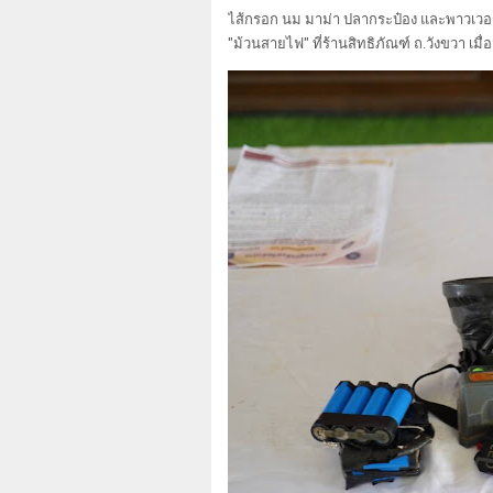
ไส้กรอก นม มาม่า ปลากระป๋อง และพาวเวอร์แบ
"ม้วนสายไฟ" ที่ร้านสิทธิภัณฑ์ ถ.วังขวา เมื่อว