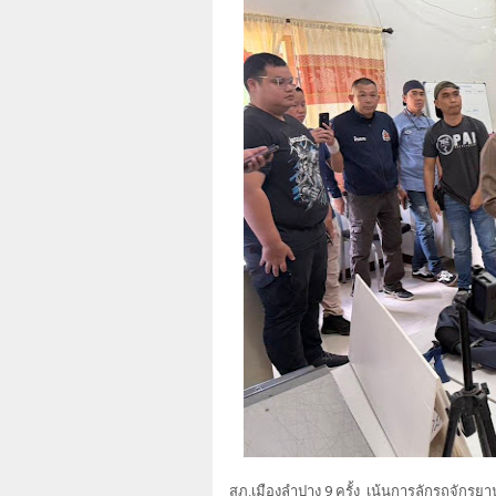
สภ.เมืองลำปาง 9 ครั้ง เน้นการลักรถจักรยาน