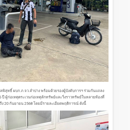
ูลพิสุทธิ์ ผบก.ภ.จว.ลำปาง พร้อมด้วยรองผู้บังคับการฯ ร่วมกันแถลง
6 ปี ผู้ก่อเหตุตระเวนก่อเหตุลักทรัพย์และวิ่งราวทรัพย์ในหลายท้องที่
ถึง 20 กันยายน 2568 โดยมีรายละเอียดพฤติการณ์ ดังนี้