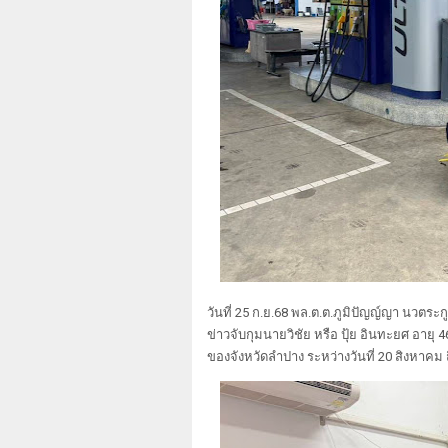
วันที่ 25 ก.ย.68 พล.ต.ต.ภูมิปัญญ์ญา นวตระก
ข่าวจับกุมนายวิชัย หรือ ปุ้ย อินทะยศ อายุ 4
ของจังหวัดลำปาง ระหว่างวันที่ 20 สิงหาคม 