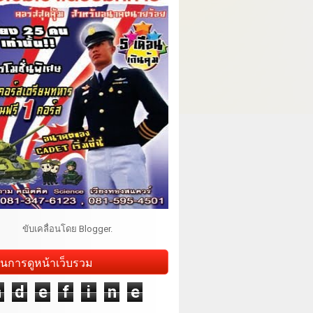
ขับเคลื่อนโดย
Blogger
.
นการดูหน้าเว็บรวม
n
d
e
f
i
n
e