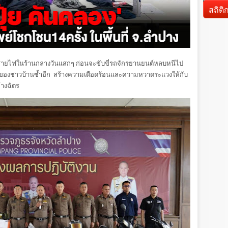
d
สถิติ
งราวสายไฟในร้านกลางวันแสกๆ ก่อนจะขับขี่รถจักรยานยนต์หลบหนีไป
องชาวบ้านซ้ำอีก สร้างความเดือดร้อนและความหวาดระแวงให้กับ
ห้างฉัตร