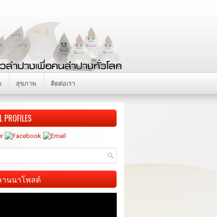
า
สุขภาพ
ติดต่อเรา
L PROFILES
ี ลานนาโพสต์