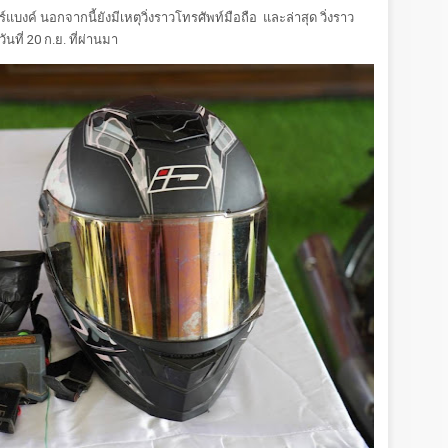
งค์ นอกจากนี้ยังมีเหตุวิ่งราวโทรศัพท์มือถือ และล่าสุด วิ่งราว
ันที่ 20 ก.ย. ที่ผ่านมา