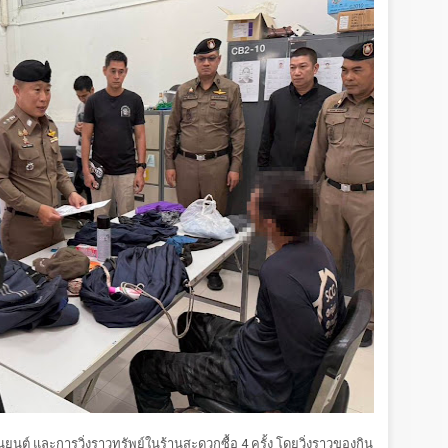
ยนต์ และการวิ่งราวทรัพย์ในร้านสะดวกซื้อ 4 ครั้ง โดยวิ่งราวของกิน