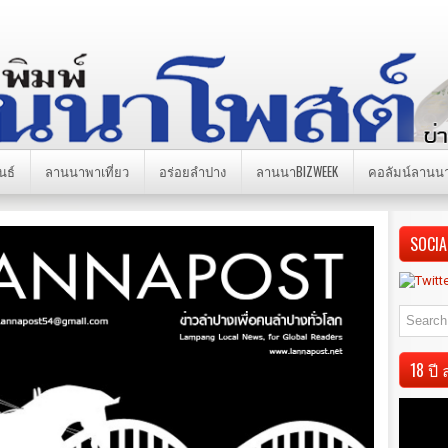
นธ์
ลานนาพาเที่ยว
อร่อยลำปาง
ลานนาBIZWEEK
คอลัมน์ลานน
SOCIA
18 ป