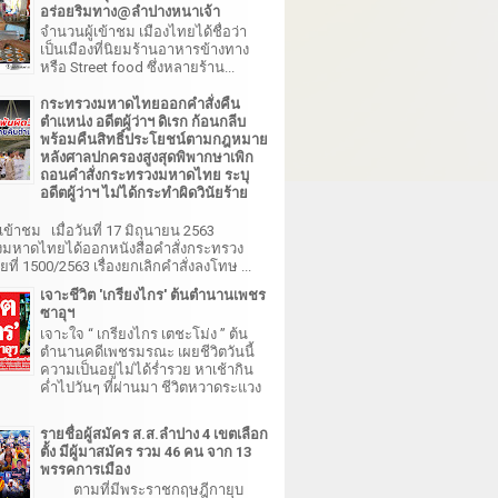
อร่อยริมทาง@ลำปางหนาเจ้า
จำนวนผู้เข้าชม เมืองไทยได้ชื่อว่า
เป็นเมืองที่นิยมร้านอาหารข้างทาง
หรือ Street food ซึ่งหลายร้าน...
กระทรวงมหาดไทยออกคำสั่งคืน
ตำแหน่ง อดีตผู้ว่าฯ ดิเรก ก้อนกลีบ
พร้อมคืนสิทธิ์ประโยชน์ตามกฎหมาย
หลังศาลปกครองสูงสุดพิพากษาเพิก
ถอนคำสั่งกระทรวงมหาดไทย ระบุ
อดีตผู้ว่าฯ ไม่ได้กระทำผิดวินัยร้าย
เข้าชม เมื่อวันที่ 17 มิถุนายน 2563
มหาดไทยได้ออกหนังสือคำสั่งกระทรวง
ี่ 1500/2563 เรื่องยกเลิกคำสั่งลงโทษ ...
เจาะชีวิต 'เกรียงไกร' ต้นตำนานเพชร
ซาอุฯ
เจาะใจ “ เกรียงไกร เตชะโม่ง ” ต้น
ตำนานคดีเพชรมรณะ เผยชีวิตวันนี้
ความเป็นอยู่ไม่ได้ร่ำรวย หาเช้ากิน
ค่ำไปวันๆ ที่ผ่านมา ชีวิตหวาดระแวง
รายชื่อผู้สมัคร ส.ส.ลำปาง 4 เขตเลือก
ตั้ง มีผู้มาสมัคร รวม 46 คน จาก 13
พรรคการเมือง
ตามที่มีพระราชกฤษฎีกายุบ