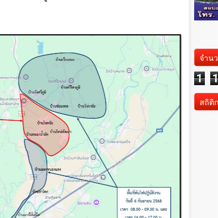
จำนว
1
สถิติ