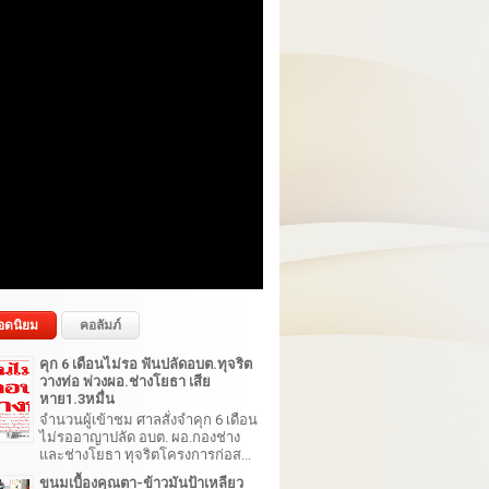
อดนิยม
คอลัมภ์
คุก 6 เดือนไม่รอ ฟันปลัดอบต.ทุจริต
วางท่อ พ่วงผอ.ช่างโยธา เสีย
หาย1.3หมื่น
จำนวนผู้เข้าชม ศาลสั่งจำคุก 6 เดือน
ไม่รออาญาปลัด อบต. ผอ.กองช่าง
และช่างโยธา ทุจริตโครงการก่อส...
ขนมเบื้องคุณตา-ข้าวมันป้าเหลียว