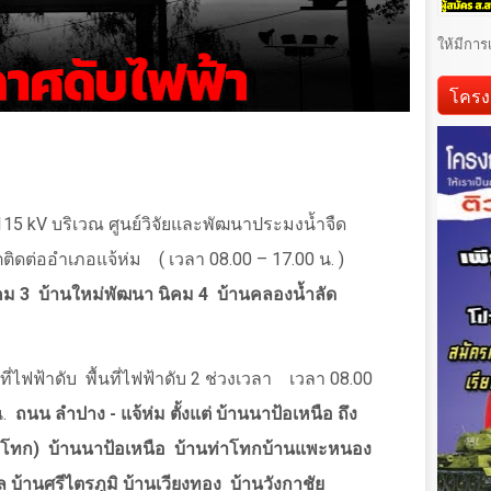
ให้มีการ
โครง
115
kV
บริเวณ ศูนย์วิจัยและพัฒนาประมงน้ำจืด
ตติดต่ออำเภอแจ้ห่ม
( เวลา 08.00
–
17.00 น. )
คม 3
บ้านใหม่พัฒนา นิคม 4
บ้านคลองน้ำลัด
ี่ไฟฟ้าดับ
พื้นที่ไฟฟ้าดับ 2 ช่วงเวลา
เวลา 08.00
น.
ถนน ลำปาง - แจ้ห่ม ตั้งแต่ บ้านนาป้อเหนือ ถึง
่าโทก)
บ้านนาป้อเหนือ
บ้านท่าโทกบ้านแพะหนอง
ล บ้านศรีไตรภูมิ บ้านเวียงทอง
บ้านวังกาชัย