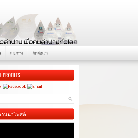
า
สุขภาพ
ติดต่อเรา
L PROFILES
ี ลานนาโพสต์