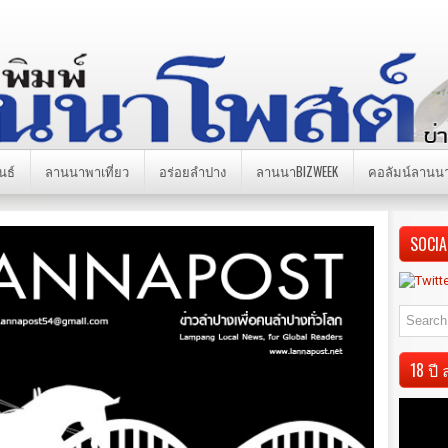
นธ์
ลานนาพาเที่ยว
อร่อยลำปาง
ลานนาBIZWEEK
คอลัมน์ลานน
SOCIA
18 ป