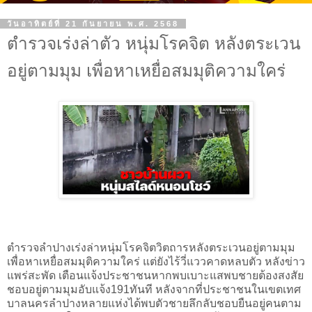
วันอาทิตย์ที่ 21 กันยายน พ.ศ. 2568
ตำรวจเร่งล่าตัว หนุ่มโรคจิต หลังตระเวน
อยู่ตามมุม เพื่อหาเหยื่อสมมุติความใคร่
ตํารวจลําปางเร่งล่าหนุ่มโรคจิตวิตถารหลังตระเวนอยู่ตามมุม
เพื่อหาเหยื่อสมมุติความใคร่ แต่ยังไร้วี่แววคาดหลบตัว หลังข่าว
แพร่สะพัด เตือนแจ้งประชาชนหากพบเบาะแสพบชายต้องสงสัย
ชอบอยู่ตามมุมอับแจ้ง191ทันที หลังจากที่ประชาชนในเขตเทศ
บาลนครลําปางหลายแห่งได้พบตัวชายลึกลับชอบยืนอยู่คนตาม