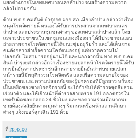
แยกต่างภายในเขตเทศบาลนครลําปาง จนสร้างความหวาด
กลัวไปตามๆกัน
ด้าน พ.ต.อ.คมสันต์ บํารุงยศ ผกก.สภ.เมืองลําปาง กล่าวว่าเรื่อง
หนุ่มโรคจิตรายนี้ ตนเองได้รับการประสานจากเทศบาลนคร
ลำปาง และประธานชุมชนต่างๆ ของเทศบาลลําปางแล้ว โดย
เฉพาะประชาชนในเขตชุมชนแสงเมืองมา ได้มีประชาชนแอบ
ถ่ายภาพชายโรคจิตรายนี้ได้ขณะซุ่มอยู่ริมรั้ว และได้เห็นชาย
คนดังกล่าวสําเร็จความใคร่ตนเองอยู่ แต่หวาดความไม่
ปลอดภัย ไม่สามารถอยู่นานได้ และนอกจากนั้น ทาง พ.ต.อ.คม
สันต์ บํารุงยศ กล่าวอีกว่าเรื่องชายแปลกหน้าโรคจิตรายนี้ได้รับ
การยืนยันจากประชาชนอีกหลายรายยืนยันว่าพบชายแปลก
หน้ารายนี้มีพฤติกรรมโรคจิตจริง และเพื่อความสบายใจของ
ประชาชน และความปลอดภัยของผู้ปกครองที่มีลูกสาว หวั่นจะ
เป็นเหยื่อของชายโรคจิตรายนี้ จะได้กําชับให้ตํารวจชุดสืบสวน
เร่งหาตัว และให้เจ้าหน้าที่ตํารวจสายตรวจ 191 ออกตรวจใน
เขตรับผิดชอบตลอด 24 ชั่วโมง และขอความร่วมมือหากพบ
ชายต้องสงสัยยืนตามมุมต่างๆ ริมถนนหรือหน้าสถานศึกษา
ต่างๆ แจ้งเบอร์ฉุกเฉิน 191 ด้วย
ที่
20:42:00