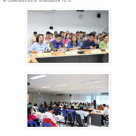
ตำบลต้นธงชัย อำเภอเมืองลำปาง