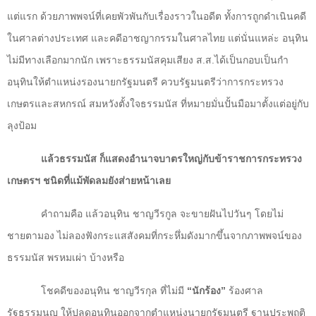
แต่แรก ด้วยภาพพจน์ที่เคยพัวพันกับเรื่องราวในอดีต ทั้งการถูกดำเนินคดี
ในศาลต่างประเทศ และคดีอาชญากรรมในศาลไทย แต่นั่นแหล่ะ อนุทิน
ไม่มีทางเลือกมากนัก เพราะธรรมนัสคุมเสียง ส.ส.ได้เป็นกอบเป็นกำ
อนุทินให้ตำแหน่งรองนายกรัฐมนตรี ควบรัฐมนตรีว่าการกระทรวง
เกษตรและสหกรณ์ สมหวังตั้งใจธรรมนัส ที่หมายมั่นปั้นมือมาตั้งแต่อยู่กับ
ลุงป้อม
แล้วธรรมนัส ก็แสดงอำนาจบาตรใหญ่กับข้าราชการกระทรวง
เกษตรฯ ชนิดที่แม้พัดลมยังส่ายหน้าเลย
คำถามคือ แล้วอนุทิน ชาญวีรกูล จะขายฝันไปวันๆ โดยไม่
ชายตามอง ไม่ลองฟังกระแสสังคมที่กระหึ่มดังมากขึ้นจากภาพพจน์ของ
ธรรมนัส พรหมเผ่า บ้างหรือ
โชคดีของอนุทิน ชาญวีรกุล ที่ไม่มี
“นักร้อง”
ร้องศาล
รัฐธรรมนูญ ให้ปลดอนุทินออกจากตำแหน่งนายกรัฐมนตรี ฐานประพฤติ