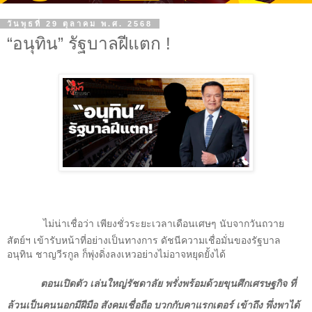
วันพุธที่ 29 ตุลาคม พ.ศ. 2568
“อนุทิน” รัฐบาลฝีแตก !
ไม่น่าเชื่อว่า เพียงชั่วระยะเวลาเดือนเศษๆ นับจากวันถวาย
สัตย์ฯ เข้ารับหน้าที่อย่างเป็นทางการ ดัชนีความเชื่อมั่นของรัฐบาล
อนุทิน ชาญวีรกูล ก็พุ่งดิ่งลงเหวอย่างไม่อาจหยุดยั้งได้
ตอนเปิดตัว เล่นใหญ่รัชดาลัย พรั่งพร้อมด้วยขุนศึกเศรษฐกิจ ที่
ล้วนเป็นคนนอกมีฝีมือ สังคมเชื่อถือ บวกกับคาแรกเตอร์ เข้าถึง พึ่งพาได้