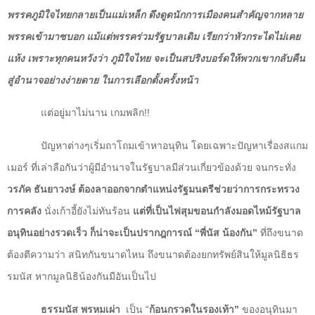
พรรคภูมิใจไทยกลายเป็นแม่เหล็ก ดึงดูดนักการเมืองคนสำคัญจากหลาย
พรรคเข้ามาซบอก แม้แต่พรรคร่วมรัฐบาลเดิม เรียกว่าหัวกระไดไม่เคย
แห้ง เพราะทุกคนหวังว่า ภูมิใจไทย จะเป็นสปริงบอร์ดให้พวกเขากลับคืน
สู่อำนาจอย่างง่ายดาย ในการเลือกตั้งครั้งหน้า
แต่อยู่มาไม่นาน เกมพลิก
!!
ปัญหาต่างๆเริ่มถาโถมเข้าหาอนุทิน โดยเฉพาะปัญหาเรื่องสแกม
เมอร์ ที่เล่าลือกันว่าผู้มีอำนาจในรัฐบาลมีส่วนเกี่ยวข้องด้วย จนกระทั่ง
วรภัค ธันยาวงษ์ ต้องลาออกจากตำแหน่งรัฐมนตรีช่วยว่าการกระทรวง
การคลัง
นั่งเก้าอี้ยังไม่ทันร้อน
แต่ที่เป็นไฟสุมขอนกำลังมอดไหม้รัฐบาล
อนุทินอย่างรวดเร็ว ก็น่าจะเป็นปรากฎการณ์ “พี่นัส น้องกัน”
ที่ถึงขนาด
ต้องตีความว่า สนิทกันขนาดไหน ถึงขนาดต้องยกทรัพย์สินให้มูลนิธิธร
รมนัส หากมูลนิธิน้องกันมีอันเป็นไป
ธรรมนัส พรหมเผ่า
เป็น “
ก้อนกรวดในรองเท้า”
ของอนุทินมา