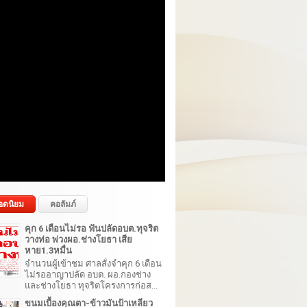
อดนิยม
คอลัมภ์
คุก 6 เดือนไม่รอ ฟันปลัดอบต.ทุจริต
วางท่อ พ่วงผอ.ช่างโยธา เสีย
หาย1.3หมื่น
จำนวนผู้เข้าชม ศาลสั่งจำคุก 6 เดือน
ไม่รออาญาปลัด อบต. ผอ.กองช่าง
และช่างโยธา ทุจริตโครงการก่อส...
ขนมเบื้องคุณตา-ข้าวมันป้าเหลียว