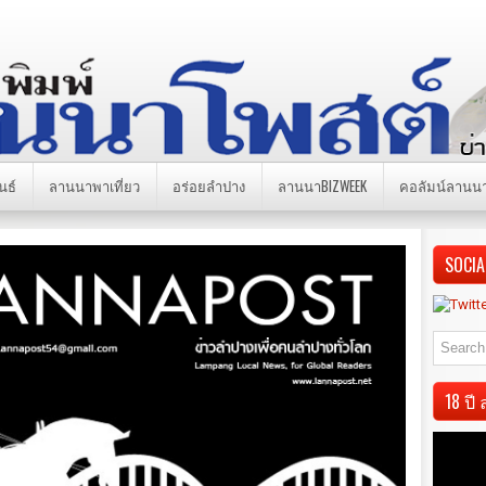
นธ์
ลานนาพาเที่ยว
อร่อยลำปาง
ลานนาBIZWEEK
คอลัมน์ลานน
SOCIA
18 ป