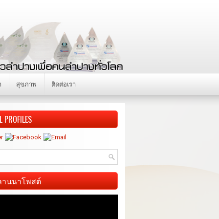
า
สุขภาพ
ติดต่อเรา
L PROFILES
ี ลานนาโพสต์