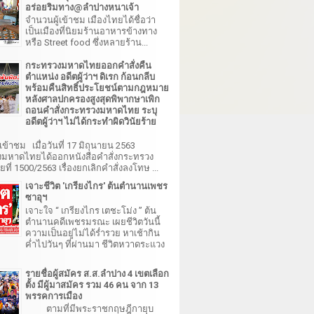
อร่อยริมทาง@ลำปางหนาเจ้า
จำนวนผู้เข้าชม เมืองไทยได้ชื่อว่า
เป็นเมืองที่นิยมร้านอาหารข้างทาง
หรือ Street food ซึ่งหลายร้าน...
กระทรวงมหาดไทยออกคำสั่งคืน
ตำแหน่ง อดีตผู้ว่าฯ ดิเรก ก้อนกลีบ
พร้อมคืนสิทธิ์ประโยชน์ตามกฎหมาย
หลังศาลปกครองสูงสุดพิพากษาเพิก
ถอนคำสั่งกระทรวงมหาดไทย ระบุ
อดีตผู้ว่าฯ ไม่ได้กระทำผิดวินัยร้าย
เข้าชม เมื่อวันที่ 17 มิถุนายน 2563
มหาดไทยได้ออกหนังสือคำสั่งกระทรวง
ี่ 1500/2563 เรื่องยกเลิกคำสั่งลงโทษ ...
เจาะชีวิต 'เกรียงไกร' ต้นตำนานเพชร
ซาอุฯ
เจาะใจ “ เกรียงไกร เตชะโม่ง ” ต้น
ตำนานคดีเพชรมรณะ เผยชีวิตวันนี้
ความเป็นอยู่ไม่ได้ร่ำรวย หาเช้ากิน
ค่ำไปวันๆ ที่ผ่านมา ชีวิตหวาดระแวง
รายชื่อผู้สมัคร ส.ส.ลำปาง 4 เขตเลือก
ตั้ง มีผู้มาสมัคร รวม 46 คน จาก 13
พรรคการเมือง
ตามที่มีพระราชกฤษฎีกายุบ