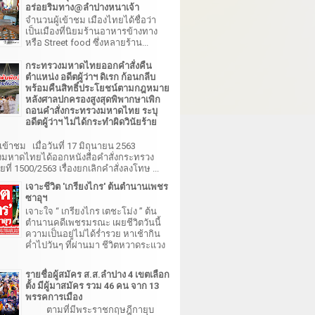
อร่อยริมทาง@ลำปางหนาเจ้า
จำนวนผู้เข้าชม เมืองไทยได้ชื่อว่า
เป็นเมืองที่นิยมร้านอาหารข้างทาง
หรือ Street food ซึ่งหลายร้าน...
กระทรวงมหาดไทยออกคำสั่งคืน
ตำแหน่ง อดีตผู้ว่าฯ ดิเรก ก้อนกลีบ
พร้อมคืนสิทธิ์ประโยชน์ตามกฎหมาย
หลังศาลปกครองสูงสุดพิพากษาเพิก
ถอนคำสั่งกระทรวงมหาดไทย ระบุ
อดีตผู้ว่าฯ ไม่ได้กระทำผิดวินัยร้าย
เข้าชม เมื่อวันที่ 17 มิถุนายน 2563
มหาดไทยได้ออกหนังสือคำสั่งกระทรวง
ี่ 1500/2563 เรื่องยกเลิกคำสั่งลงโทษ ...
เจาะชีวิต 'เกรียงไกร' ต้นตำนานเพชร
ซาอุฯ
เจาะใจ “ เกรียงไกร เตชะโม่ง ” ต้น
ตำนานคดีเพชรมรณะ เผยชีวิตวันนี้
ความเป็นอยู่ไม่ได้ร่ำรวย หาเช้ากิน
ค่ำไปวันๆ ที่ผ่านมา ชีวิตหวาดระแวง
รายชื่อผู้สมัคร ส.ส.ลำปาง 4 เขตเลือก
ตั้ง มีผู้มาสมัคร รวม 46 คน จาก 13
พรรคการเมือง
ตามที่มีพระราชกฤษฎีกายุบ