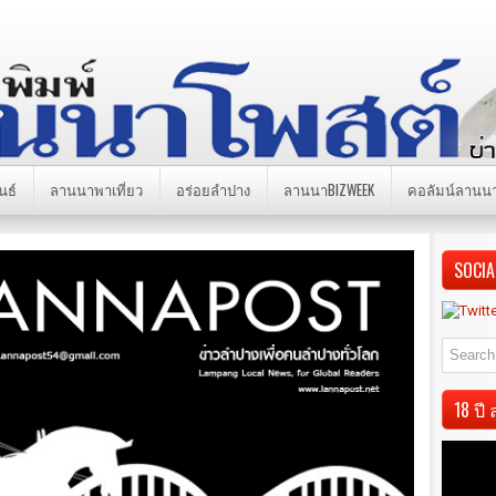
นธ์
ลานนาพาเที่ยว
อร่อยลำปาง
ลานนาBIZWEEK
คอลัมน์ลานน
SOCIA
18 ป