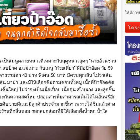
ให้มีการ
โครง
่น เป็นเมนูคลายหนาวที่เหมาะกับฤดูหนาวสุดๆ “นายอ้วนชวน
สบป้าด อ.แม่เมาะ กับเมนู “ก๋วยเตี๋ยว” ฝีมือป้าอ๊อด วัย 59
ราคาธรรมดา 40 บาท พิเศษ 50 บาท มีครบทุกเส้น ไม่ว่าเส้น
นเส้น มาม่า และมีให้เลือกชิมตามชอบทั้งหมู เนื้อที่ป้าอ๊อดคัด
้นใหญ่ ไม่ว่าจะเป็นเนื้อเปื่อย เนื้อตุ๋น สไบนาง และลูกชิ้น
ระกันความสดใหม่ ปลอดสารพิษสามารถเติมได้ไม่อั้นฟรีอีก
ดิบขายดีและมีลูกค้าประจำมากขึ้นๆ เพราะได้ชิมแล้วต่าง
้านที่กลิ่นหอม รสกลมกล่อมที่มีให้เลือกทั้งน้ำตก น้ำใส