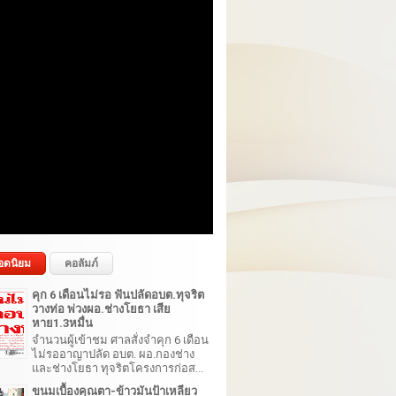
อดนิยม
คอลัมภ์
คุก 6 เดือนไม่รอ ฟันปลัดอบต.ทุจริต
วางท่อ พ่วงผอ.ช่างโยธา เสีย
หาย1.3หมื่น
จำนวนผู้เข้าชม ศาลสั่งจำคุก 6 เดือน
ไม่รออาญาปลัด อบต. ผอ.กองช่าง
และช่างโยธา ทุจริตโครงการก่อส...
ขนมเบื้องคุณตา-ข้าวมันป้าเหลียว