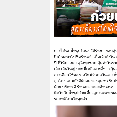
การได้ซดน้ำซุปร้อนๆ ให้ร่างกายอบอุ
กิน” ขอพาไปชิมร้านเจ้าเด็ดเจ้าดังใน ต.
ปี ที่ให้มาเยอะจุใจทุกชาม คุ้มค่าใน
เล็ก เส้นใหญ่ บะหมี่เหลือง หมี่ขาว วุ้
สรรเลือกใช้ของสดใหม่วันต่อวันและหั่นชิ
ลูกโตๆ แถมยังมีผักสดของชุมชน รับป
ด้วย บริการดี ร้านสะอาดสะอ้านจนขาย
ติดใจกับน้ำซุปก๋วยเตี๋ยวสูตรเฉพาะของร
รสชาติโดนใจทุกคำ