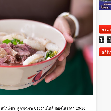
จำนว
1
สถิติ
จีนน้ำเงี้ยว” สูตรเฉพาะของร้านให้ลิ้มลองในราคา 20-30