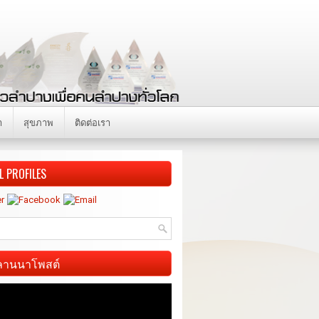
า
สุขภาพ
ติดต่อเรา
L PROFILES
ี ลานนาโพสต์