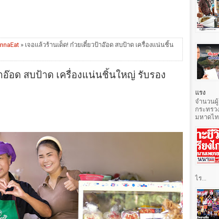
nnaEat
» เจอแล้วร้านเด็ด! ก๋วยเตี๋ยวป้าอ๊อด สบป้าด เครื่องแน่นชิ้น
้าอ๊อด สบป้าด เครื่องแน่นชิ้นใหญ่ รับรอง
แรง
จำนวนผู้
กระทรวง
มหาดไทยท
ไร...