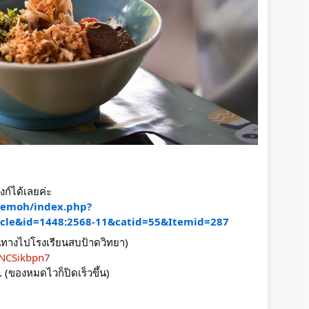
งก์ได้เลยค่ะ
maemoh/index.php?
cle&id=1448:2568-11&catid=55&Itemid=287
้นทางไปโรงเรียนสบป้าดวิทยา)
yNCSikbpn7
. (ของหมดไวก็ปิดเร็วขึ้น)