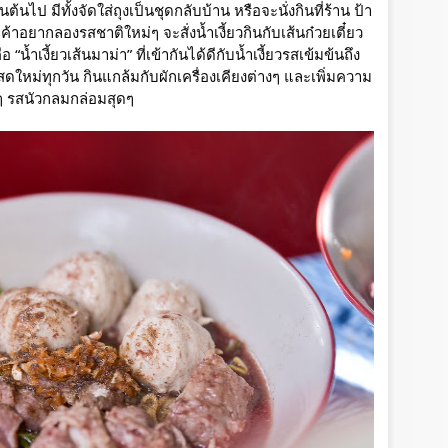
ต้นไป มีทั้งจัดใส่ถุงเป็นชุดกลับบ้าน หรือจะนั่งกินที่ร้าน ป้า
าอยากลองรสชาติใหม่ๆ จะสั่งน้ำเงี้ยวกินกับเส้นก๋วยเตี๋ยว
 “น้ำเงี้ยวเส้นมาม่า” ที่เข้ากันได้ดีกับน้ำเงี้ยวรสเข้มข้นถึง
ำสดใหม่ทุกวัน กินแกล้มกับผักเครื่องเคียงต่างๆ และเพิ่มความ
ๆ รสนัวกลมกล่อมสุดๆ