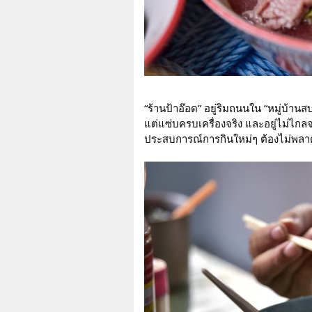
“ร้านป้าอ๊อด” อยู่ริมถนนใน “หมู่บ้านส
แต่แซ่บครบเครื่องจริง และอยู่ไม่ไก
ประสบการณ์การกินใหม่ๆ ต้องไม่พลาด