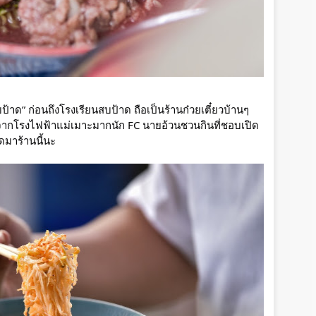
บป้าด” ก่อนถึงโรงเรียนสบป้าด ถือเป็นร้านก๋วยเตี๋ยวบ้านๆ
ลจากโรงไฟฟ้าแม่เมาะมากนัก FC นายอ้วนชวนกินที่ชอบเปิด
มาร้านนี้นะ