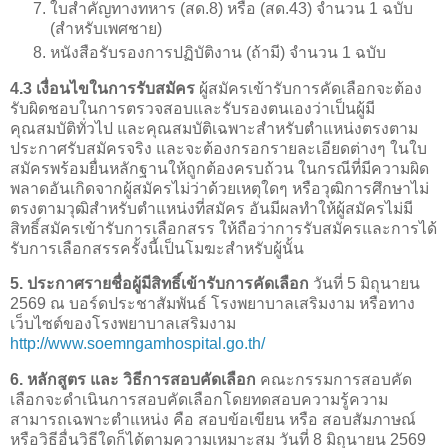
ใบสำคัญทางทหาร (สด.8) หรือ (สด.43) จำนวน 1 ฉบับ
(สำหรับเพศชาย)
หนังสือรับรองการปฏิบัติงาน (ถ้ามี) จำนวน 1 ฉบับ
4.3 เงื่อนไขในการรับสมัคร
ผู้สมัครเข้ารับการคัดเลือกจะต้อง
รับผิดชอบในการตรวจสอบและรับรองตนเองว่าเป็นผู้มี
คุณสมบัติทั่วไป และคุณสมบัติเฉพาะสำหรับตำแหน่งตรงตาม
ประกาศรับสมัครจริง และจะต้องกรอกรายละเอียดต่างๆ ในใบ
สมัครพร้อมยื่นหลักฐานให้ถูกต้องครบถ้วน ในกรณีที่มีความผิด
พลาดอันเกิดจากผู้สมัครไม่ว่าด้วยเหตุใดๆ หรือวุฒิการศึกษาไม่
ตรงตามวุฒิสำหรับตำแหน่งที่สมัคร อันมีผลทำให้ผู้สมัครไม่มี
สิทธิ์สมัครเข้ารับการเลือกสรร ให้ถือว่าการรับสมัครและการได้
รับการเลือกสรรครั้งนี้เป็นโมฆะสำหรับผู้นั้น
5. ประกาศรายชื่อผู้มีสิทธิ์เข้ารับการคัดเลือก
วันที่ 5 มิถุนายน
2569 ณ บอร์ดประชาสัมพันธ์ โรงพยาบาลเสริมงาม หรือทาง
เว็บไซต์ของโรงพยาบาลเสริมงาม
http://www.soemngamhospital.go.th/
6. หลักสูตร และ วิธีการสอบคัดเลือก
คณะกรรมการสอบคัด
เลือกจะดำเนินการสอบคัดเลือกโดยทดสอบความรู้ความ
สามารถเฉพาะตำแหน่ง คือ สอบข้อเขียน หรือ สอบสัมภาษณ์
หรือวิธีอื่นวิธีใดก็ได้ตามความเหมาะสม วันที่ 8 มิถุนายน 2569