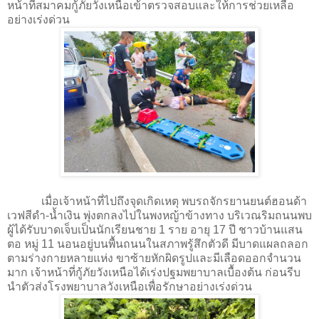
หน้าที่สมาคมกู้ภัยวังเหนือเข้าตรวจสอบและให้การช่วยเหลือ
อย่างเร่งด่วน
เมื่อเจ้าหน้าที่ไปถึงจุดเกิดเหตุ พบรถจักรยานยนต์ฮอนด้า
เวฟสีดำ-น้ำเงิน พุ่งตกลงไปในพงหญ้าข้างทาง บริเวณริมถนนพบ
ผู้ได้รับบาดเจ็บเป็นนักเรียนชาย 1 ราย อายุ 17 ปี ชาวบ้านแสน
ตอ หมู่ 11 นอนอยู่บนพื้นถนนในสภาพรู้สึกตัวดี มีบาดแผลถลอก
ตามร่างกายหลายแห่ง ขาซ้ายหักผิดรูปและมีเลือดออกจำนวน
มาก เจ้าหน้าที่กู้ภัยวังเหนือได้เร่งปฐมพยาบาลเบื้องต้น ก่อนรีบ
นำตัวส่งโรงพยาบาลวังเหนือเพื่อรักษาอย่างเร่งด่วน