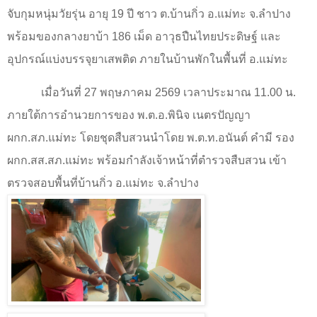
จับกุมหนุ่มวัยรุ่น อายุ 19 ปี ชาว ต.บ้านกิ่ว อ.แม่ทะ จ.ลำปาง
พร้อมของกลางยาบ้า 186 เม็ด อาวุธปืนไทยประดิษฐ์ และ
อุปกรณ์แบ่งบรรจุยาเสพติด ภายในบ้านพักในพื้นที่ อ.แม่ทะ
เมื่อวันที่ 27 พฤษภาคม 2569 เวลาประมาณ 11.00 น.
ภายใต้การอำนวยการของ พ.ต.อ.พินิจ เนตรปัญญา
ผกก.สภ.แม่ทะ โดยชุดสืบสวนนำโดย พ.ต.ท.อนันต์ คำมี รอง
ผกก.สส.สภ.แม่ทะ พร้อมกำลังเจ้าหน้าที่ตำรวจสืบสวน เข้า
ตรวจสอบพื้นที่บ้านกิ่ว อ.แม่ทะ จ.ลำปาง