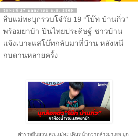
วันพุธที่ 27 พฤษภาคม พ.ศ. 2569
สืบแม่ทะบุกรวบโจ๋วัย 19 “โบ๊ท บ้านกิ่ว”
พร้อมยาบ้า-ปืนไทยประดิษฐ์ ชาวบ้าน
แจ้งเบาะแสโบ๊ทกลับมาที่บ้าน หลังหนี
กบดานหลายครั้ง
ตำรวจสืบสวน สภ.แม่ทะ เดินหน้ากวาดล้างยาเสพ บุก