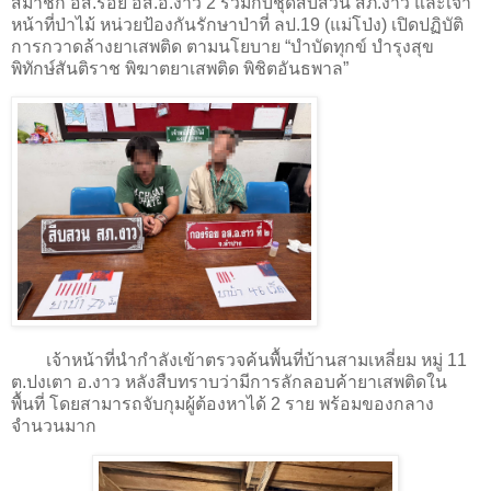
สมาชิก อส.ร้อย อส.อ.งาว 2 ร่วมกับชุดสืบสวน สภ.งาว และเจ้า
หน้าที่ป่าไม้ หน่วยป้องกันรักษาป่าที่ ลป.19 (แม่โป่ง) เปิดปฏิบัติ
การกวาดล้างยาเสพติด ตามนโยบาย “บำบัดทุกข์ บำรุงสุข
พิทักษ์สันติราช พิฆาตยาเสพติด พิชิตอันธพาล”
เจ้าหน้าที่นำกำลังเข้าตรวจค้นพื้นที่บ้านสามเหลี่ยม หมู่ 11
ต.ปงเตา อ.งาว หลังสืบทราบว่ามีการลักลอบค้ายาเสพติดใน
พื้นที่ โดยสามารถจับกุมผู้ต้องหาได้ 2 ราย พร้อมของกลาง
จำนวนมาก