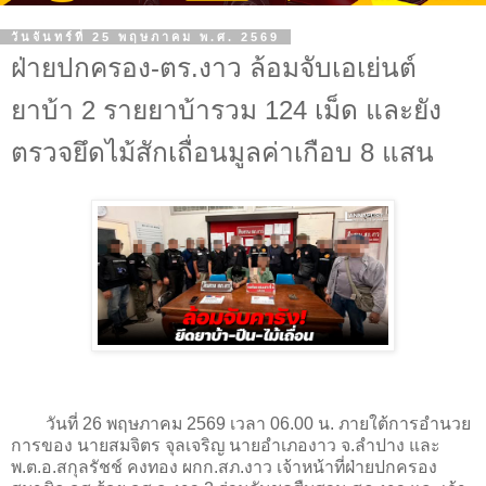
วันจันทร์ที่ 25 พฤษภาคม พ.ศ. 2569
ฝ่ายปกครอง-ตร.งาว ล้อมจับเอเย่นต์
ยาบ้า 2 รายยาบ้ารวม 124 เม็ด และยัง
ตรวจยึดไม้สักเถื่อนมูลค่าเกือบ 8 แสน
วันที่ 26 พฤษภาคม 2569 เวลา 06.00 น. ภายใต้การอำนวย
การของ นายสมจิตร จุลเจริญ นายอำเภองาว จ.ลำปาง และ
พ.ต.อ.สกุลรัชช์ คงทอง ผกก.สภ.งาว เจ้าหน้าที่ฝ่ายปกครอง