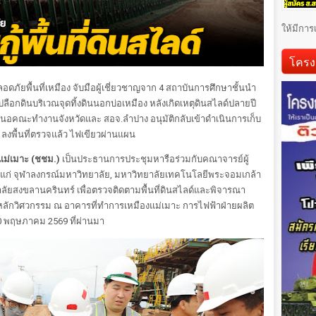
ให้มีการ
โครง
ภัยพื้นที่เหมือง จับมือผู้เชี่ยวชาญจาก 4 สถาบันการศึกษาชั้นนำ
กดินบริเวณจุดทิ้งดินนอกบ่อเหมือง หลังเกิดเหตุดินสไลด์ปลายปี
สนอคณะทำงานจังหวัดและ สอจ.ลำปาง อนุมัติกลับเข้าดำเนินการเก็บ
 ลงพื้นที่ตรวจแล้ว ไฟเขียวผ่านแผน
องแม่เมาะ (ชชม.)
เป็นประธานการประชุมหารือร่วมกับคณาจารย์ผู้
ด้แก่ จุฬาลงกรณ์มหาวิทยาลัย, มหาวิทยาลัยเทคโนโลยีพระจอมเกล้า
าลัยสงขลานครินทร์ เพื่อตรวจติดตามพื้นที่ดินสไลด์และพิจารณา
ลักวิศวกรรม ณ อาคารที่ทำการเหมืองแม่เมาะ การไฟฟ้าฝ่ายผลิต
 20 พฤษภาคม 2569 ที่ผ่านมา