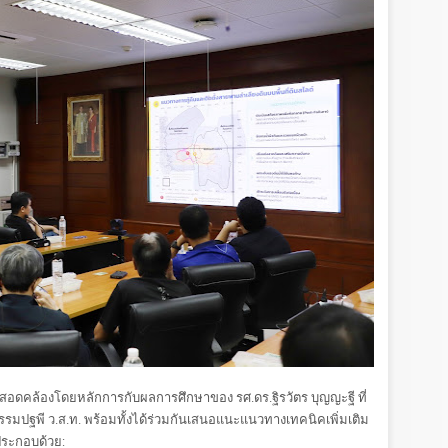
อดคล้องโดยหลักการกับผลการศึกษาของ รศ.ดร.ฐิรวัตร บุญญะฐี ที่
ปฐพี ว.ส.ท. พร้อมทั้งได้ร่วมกันเสนอแนะแนวทางเทคนิคเพิ่มเติม
ประกอบด้วย: