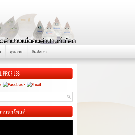
า
สุขภาพ
ติดต่อเรา
L PROFILES
ี ลานนาโพสต์