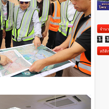
จำนว
1
สถิติ