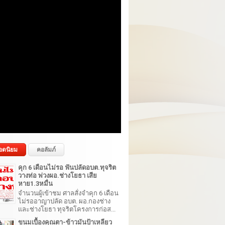
อดนิยม
คอลัมภ์
คุก 6 เดือนไม่รอ ฟันปลัดอบต.ทุจริต
วางท่อ พ่วงผอ.ช่างโยธา เสีย
หาย1.3หมื่น
จำนวนผู้เข้าชม ศาลสั่งจำคุก 6 เดือน
ไม่รออาญาปลัด อบต. ผอ.กองช่าง
และช่างโยธา ทุจริตโครงการก่อส...
ขนมเบื้องคุณตา-ข้าวมันป้าเหลียว