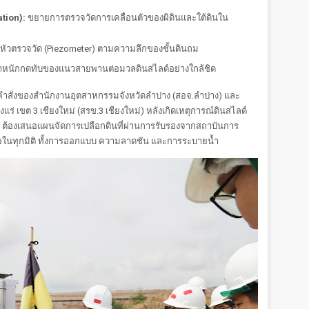
ation):
ขยายการตรวจวัดการเคลื่อนตัวของผิดินและใต้ดินใน
หัวตรวจวัด (Piezometer) ตามความลึกของชั้นดินถม
น้ำหนักกดทับของแนวสายพานต่อมวลดินสไลด์อย่างใกล้ชิด
ามคำสั่งของสำนักงานอุตสาหกรรมจังหวัดลำปาง (สอจ.ลำปาง) และ
 เขต 3 เชียงใหม่ (สรข.3 เชียงใหม่) หลังเกิดเหตุการณ์ดินสไลด์
กฟผ. ต้องเสนอแผนจัดการเปลือกดินที่ผ่านการรับรองจากสถาบันการ
ัยในทุกมิติ ทั้งการออกแบบ ความลาดชัน และการระบายน้ำ