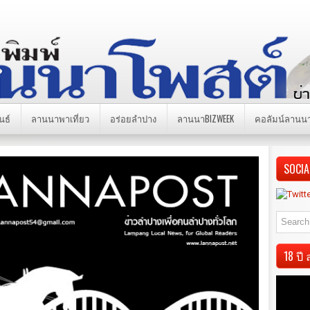
นธ์
ลานนาพาเที่ยว
อร่อยลำปาง
ลานนาBIZWEEK
คอลัมน์ลานน
SOCIA
18 ป