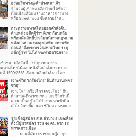
อร่อยริมทาง@ลำปางหนาเจ้า
จำนวนผู้เข้าชม เมืองไทยได้ชื่อว่า
เป็นเมืองที่นิยมร้านอาหารข้างทาง
หรือ Street food ซึ่งหลายร้าน...
กระทรวงมหาดไทยออกคำสั่งคืน
ตำแหน่ง อดีตผู้ว่าฯ ดิเรก ก้อนกลีบ
พร้อมคืนสิทธิ์ประโยชน์ตามกฎหมาย
หลังศาลปกครองสูงสุดพิพากษาเพิก
ถอนคำสั่งกระทรวงมหาดไทย ระบุ
อดีตผู้ว่าฯ ไม่ได้กระทำผิดวินัยร้าย
เข้าชม เมื่อวันที่ 17 มิถุนายน 2563
มหาดไทยได้ออกหนังสือคำสั่งกระทรวง
ี่ 1500/2563 เรื่องยกเลิกคำสั่งลงโทษ ...
เจาะชีวิต 'เกรียงไกร' ต้นตำนานเพชร
ซาอุฯ
เจาะใจ “ เกรียงไกร เตชะโม่ง ” ต้น
ตำนานคดีเพชรมรณะ เผยชีวิตวันนี้
ความเป็นอยู่ไม่ได้ร่ำรวย หาเช้ากิน
ค่ำไปวันๆ ที่ผ่านมา ชีวิตหวาดระแวง
รายชื่อผู้สมัคร ส.ส.ลำปาง 4 เขตเลือก
ตั้ง มีผู้มาสมัคร รวม 46 คน จาก 13
พรรคการเมือง
ตามที่มีพระราชกฤษฎีกายุบ