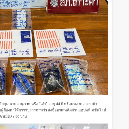
ถจับกุม นายอานุภาพ หรือ “เต๋า” อายุ 44 ปี พร้อมของกลางยาบ้า
ผู้ต้องหาให้การรับสารภาพว่า สั่งซื้อยาเสพติดผ่านแอปพลิเคชันไลน์
าคาเม็ดละ 50 บาท