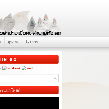
า
สุขภาพ
ติดต่อเรา
L PROFILES
ี ลานนาโพสต์