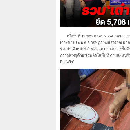
เมื่อวันที่ 12 พฤษภาคม 2569 เวลา 1
เกาะคา และ พ.ต.อ.กฤษฎา พงษ์สุวรรณ ผกก.
ร่วมกับเจ้าหน้าที่ตำรวจ สภ.เกาะคา ลงพื้นท
กวาดล้างผู้ค้ายาเสพติดในพื้นที่ ตามแผนป
Big Win”