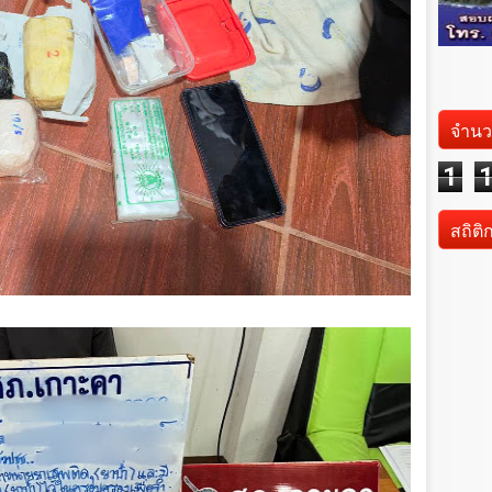
จำนว
1
สถิติ