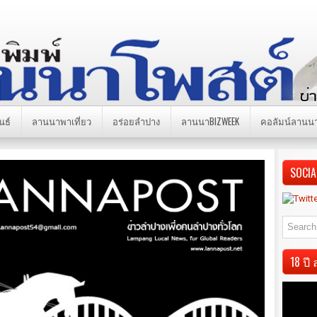
นธ์
ลานนาพาเที่ยว
อร่อยลำปาง
ลานนาBIZWEEK
คอลัมน์ลานน
SOCIA
18 ป