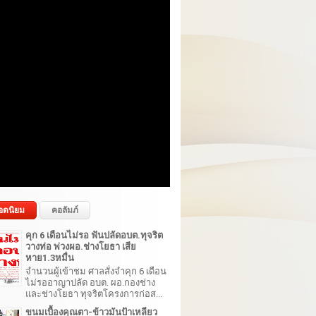
อดนิยม
คอลัมภ์
คุก 6 เดือนไม่รอ ฟันปลัดอบต.ทุจริต
วางท่อ พ่วงผอ.ช่างโยธา เสีย
หาย1.3หมื่น
จำนวนผู้เข้าชม ศาลสั่งจำคุก 6 เดือน
ไม่รออาญาปลัด อบต. ผอ.กองช่าง
และช่างโยธา ทุจริตโครงการก่อส...
ขนมเบื้องคุณตา-ข้าวมันป้าเหลียว