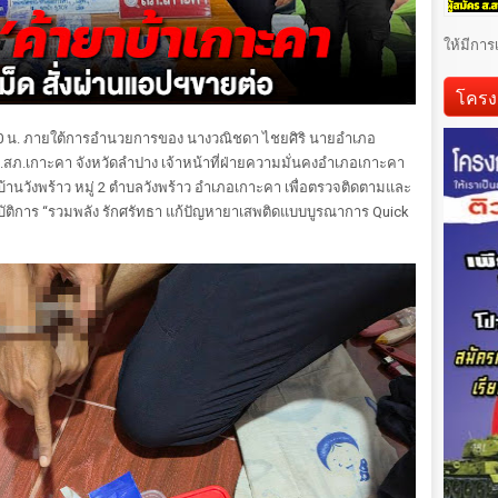
ให้มีการ
โครง
1.00 น. ภายใต้การอำนวยการของ นางวณิชดา ไชยศิริ นายอำเภอ
สภ.เกาะคา จังหวัดลำปาง เจ้าหน้าที่ฝ่ายความมั่นคงอำเภอเกาะคา
ี่บ้านวังพร้าว หมู่ 2 ตำบลวังพร้าว อำเภอเกาะคา เพื่อตรวจติดตามและ
ฏิบัติการ “รวมพลัง รักศรัทธา แก้ปัญหายาเสพติดแบบบูรณาการ Quick