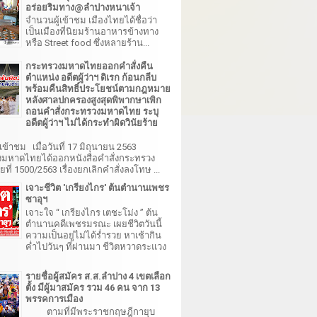
อร่อยริมทาง@ลำปางหนาเจ้า
จำนวนผู้เข้าชม เมืองไทยได้ชื่อว่า
เป็นเมืองที่นิยมร้านอาหารข้างทาง
หรือ Street food ซึ่งหลายร้าน...
กระทรวงมหาดไทยออกคำสั่งคืน
ตำแหน่ง อดีตผู้ว่าฯ ดิเรก ก้อนกลีบ
พร้อมคืนสิทธิ์ประโยชน์ตามกฎหมาย
หลังศาลปกครองสูงสุดพิพากษาเพิก
ถอนคำสั่งกระทรวงมหาดไทย ระบุ
อดีตผู้ว่าฯ ไม่ได้กระทำผิดวินัยร้าย
เข้าชม เมื่อวันที่ 17 มิถุนายน 2563
มหาดไทยได้ออกหนังสือคำสั่งกระทรวง
ี่ 1500/2563 เรื่องยกเลิกคำสั่งลงโทษ ...
เจาะชีวิต 'เกรียงไกร' ต้นตำนานเพชร
ซาอุฯ
เจาะใจ “ เกรียงไกร เตชะโม่ง ” ต้น
ตำนานคดีเพชรมรณะ เผยชีวิตวันนี้
ความเป็นอยู่ไม่ได้ร่ำรวย หาเช้ากิน
ค่ำไปวันๆ ที่ผ่านมา ชีวิตหวาดระแวง
รายชื่อผู้สมัคร ส.ส.ลำปาง 4 เขตเลือก
ตั้ง มีผู้มาสมัคร รวม 46 คน จาก 13
พรรคการเมือง
ตามที่มีพระราชกฤษฎีกายุบ