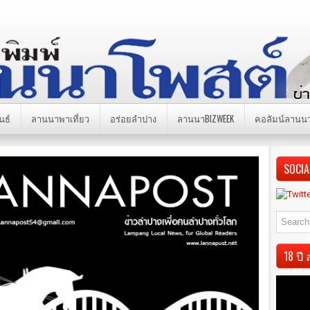
นธ์
ลานนาพาเที่ยว
อร่อยลำปาง
ลานนาBIZWEEK
คอลัมน์ลานน
SOCIA
18 ป