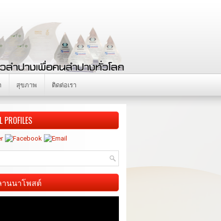
า
สุขภาพ
ติดต่อเรา
L PROFILES
ี ลานนาโพสต์