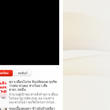
อดนิยม
คอลัมภ์
คุก 6 เดือนไม่รอ ฟันปลัดอบต.ทุจริต
วางท่อ พ่วงผอ.ช่างโยธา เสีย
หาย1.3หมื่น
จำนวนผู้เข้าชม ศาลสั่งจำคุก 6 เดือน
ไม่รออาญาปลัด อบต. ผอ.กองช่าง
และช่างโยธา ทุจริตโครงการก่อส...
ขนมเบื้องคุณตา-ข้าวมันป้าเหลียว