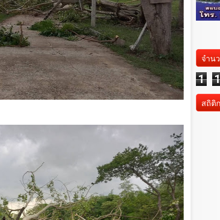
จำนว
1
สถิติ