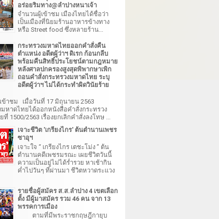
อร่อยริมทาง@ลำปางหนาเจ้า
จำนวนผู้เข้าชม เมืองไทยได้ชื่อว่า
เป็นเมืองที่นิยมร้านอาหารข้างทาง
หรือ Street food ซึ่งหลายร้าน...
กระทรวงมหาดไทยออกคำสั่งคืน
ตำแหน่ง อดีตผู้ว่าฯ ดิเรก ก้อนกลีบ
พร้อมคืนสิทธิ์ประโยชน์ตามกฎหมาย
หลังศาลปกครองสูงสุดพิพากษาเพิก
ถอนคำสั่งกระทรวงมหาดไทย ระบุ
อดีตผู้ว่าฯ ไม่ได้กระทำผิดวินัยร้าย
เข้าชม เมื่อวันที่ 17 มิถุนายน 2563
มหาดไทยได้ออกหนังสือคำสั่งกระทรวง
ี่ 1500/2563 เรื่องยกเลิกคำสั่งลงโทษ ...
เจาะชีวิต 'เกรียงไกร' ต้นตำนานเพชร
ซาอุฯ
เจาะใจ “ เกรียงไกร เตชะโม่ง ” ต้น
ตำนานคดีเพชรมรณะ เผยชีวิตวันนี้
ความเป็นอยู่ไม่ได้ร่ำรวย หาเช้ากิน
ค่ำไปวันๆ ที่ผ่านมา ชีวิตหวาดระแวง
รายชื่อผู้สมัคร ส.ส.ลำปาง 4 เขตเลือก
ตั้ง มีผู้มาสมัคร รวม 46 คน จาก 13
พรรคการเมือง
ตามที่มีพระราชกฤษฎีกายุบ