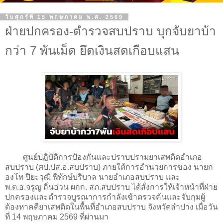
วันศุกร์ที่ 15 พฤษภาคม พ.ศ. 2569
ฝ่ายปกครอง-ตำรวจสบปราบ บุกจับยาบ้า
กว่า 7 พันเม็ด ยึดเงินสดเกือบแสน
ศูนย์ปฏิบัติการป้องกันและปราบปรามยาเสพติดอำเภอ
สบปราบ (ศป.ปส.อ.สบปราบ) ภายใต้การอำนวยการของ นายก
องโท ปิยะวุฒิ พิทักษ์บริบาล นายอำเภอสบปราบ และ
พ.ต.อ.จรูญ ถิ่นอ่วน ผกก. สภ.สบปราบ ได้สั่งการให้เจ้าหน้าที่ฝ่าย
ปกครองและตำรวจบูรณาการกำลังเข้าตรวจค้นและจับกุมผู้
ต้องหาคดียาเสพติดในพื้นที่อำเภอสบปราบ จังหวัดลำปาง เมื่อวัน
ที่ 14 พฤษภาคม 2569 ที่ผ่านมา