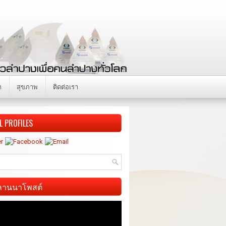
า
สุขภาพ
ติดต่อเรา
L PROFILES
ี ลานนาโพสต์