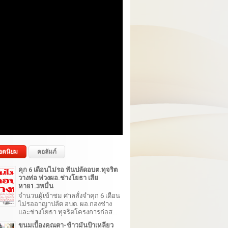
อดนิยม
คอลัมภ์
คุก 6 เดือนไม่รอ ฟันปลัดอบต.ทุจริต
วางท่อ พ่วงผอ.ช่างโยธา เสีย
หาย1.3หมื่น
จำนวนผู้เข้าชม ศาลสั่งจำคุก 6 เดือน
ไม่รออาญาปลัด อบต. ผอ.กองช่าง
และช่างโยธา ทุจริตโครงการก่อส...
ขนมเบื้องคุณตา-ข้าวมันป้าเหลียว