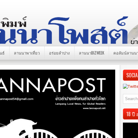
นธ์
ลานนาพาเที่ยว
อร่อยลำปาง
ลานนาBIZWEEK
คอลัมน์ลานน
SOCIA
18 ป