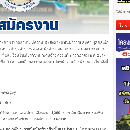
ให้มีการ
โครง
คา จังหวัดลำปาง มีความประสงค์จะดำเนินการรับสมัคร บุคคลเพื่อ
กัดเทศบาลตำบลลำปางหลวง อาศัยอำนาจตามประกาศ คณะกรรมการ
ฑ์และเงื่อนไขเกี่ยวกับพนักงานจ้าง ลงวันที่ 9 กรกฎาคม พ.ศ. 2547
พื่อสรรหาและเลือกสรรบุคคลเข้าเป็นพนักงานจ้าง มีรายละเอียดดังนี้
มีคุณวุฒิ)
น
1 อัตรา
ด้รับค่าตอบแทน อัตราเดือนละ 11,380.- บาท เงินเพิ่มการครองชีพ
ะค่าครองชีพชั่วคราว ทั้งสิ้น 13,380.- บาท
.),คุณวุฒิประกาศนียบัตรวิชาชีพชั้นสูง (ปวส.)
จะได้รับค่าตอบแทน