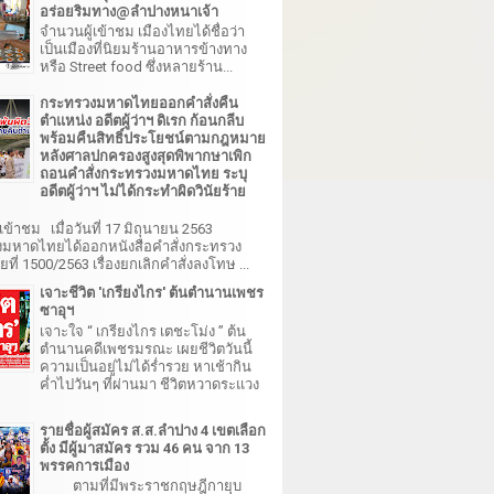
อร่อยริมทาง@ลำปางหนาเจ้า
จำนวนผู้เข้าชม เมืองไทยได้ชื่อว่า
เป็นเมืองที่นิยมร้านอาหารข้างทาง
หรือ Street food ซึ่งหลายร้าน...
กระทรวงมหาดไทยออกคำสั่งคืน
ตำแหน่ง อดีตผู้ว่าฯ ดิเรก ก้อนกลีบ
พร้อมคืนสิทธิ์ประโยชน์ตามกฎหมาย
หลังศาลปกครองสูงสุดพิพากษาเพิก
ถอนคำสั่งกระทรวงมหาดไทย ระบุ
อดีตผู้ว่าฯ ไม่ได้กระทำผิดวินัยร้าย
เข้าชม เมื่อวันที่ 17 มิถุนายน 2563
มหาดไทยได้ออกหนังสือคำสั่งกระทรวง
ี่ 1500/2563 เรื่องยกเลิกคำสั่งลงโทษ ...
เจาะชีวิต 'เกรียงไกร' ต้นตำนานเพชร
ซาอุฯ
เจาะใจ “ เกรียงไกร เตชะโม่ง ” ต้น
ตำนานคดีเพชรมรณะ เผยชีวิตวันนี้
ความเป็นอยู่ไม่ได้ร่ำรวย หาเช้ากิน
ค่ำไปวันๆ ที่ผ่านมา ชีวิตหวาดระแวง
รายชื่อผู้สมัคร ส.ส.ลำปาง 4 เขตเลือก
ตั้ง มีผู้มาสมัคร รวม 46 คน จาก 13
พรรคการเมือง
ตามที่มีพระราชกฤษฎีกายุบ