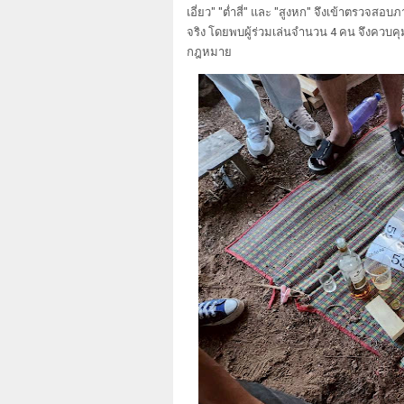
เอี่ยว" "ต่ำสี่" และ "สูงหก" จึงเข้าตรวจส
จริง โดยพบผู้ร่วมเล่นจำนวน 4 คน จึงควบ
กฎหมาย