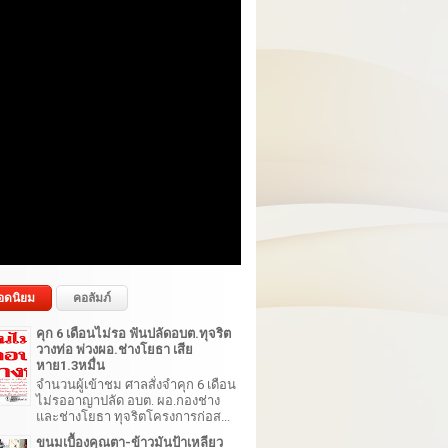
อดนิยม
คอลัมภ์
คุก 6 เดือนไม่รอ ฟันปลัดอบต.ทุจริต
วางท่อ พ่วงผอ.ช่างโยธา เสีย
หาย1.3หมื่น
จำนวนผู้เข้าชม ศาลสั่งจำคุก 6 เดือน
ไม่รออาญาปลัด อบต. ผอ.กองช่าง
และช่างโยธา ทุจริตโครงการก่อส...
ขนมเบื้องคุณตา-ข้าวมันป้าเหลียว