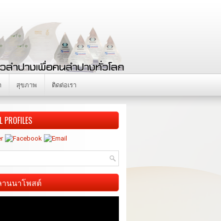
า
สุขภาพ
ติดต่อเรา
L PROFILES
ี ลานนาโพสต์