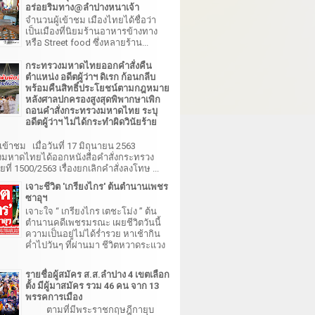
อร่อยริมทาง@ลำปางหนาเจ้า
จำนวนผู้เข้าชม เมืองไทยได้ชื่อว่า
เป็นเมืองที่นิยมร้านอาหารข้างทาง
หรือ Street food ซึ่งหลายร้าน...
กระทรวงมหาดไทยออกคำสั่งคืน
ตำแหน่ง อดีตผู้ว่าฯ ดิเรก ก้อนกลีบ
พร้อมคืนสิทธิ์ประโยชน์ตามกฎหมาย
หลังศาลปกครองสูงสุดพิพากษาเพิก
ถอนคำสั่งกระทรวงมหาดไทย ระบุ
อดีตผู้ว่าฯ ไม่ได้กระทำผิดวินัยร้าย
เข้าชม เมื่อวันที่ 17 มิถุนายน 2563
มหาดไทยได้ออกหนังสือคำสั่งกระทรวง
ี่ 1500/2563 เรื่องยกเลิกคำสั่งลงโทษ ...
เจาะชีวิต 'เกรียงไกร' ต้นตำนานเพชร
ซาอุฯ
เจาะใจ “ เกรียงไกร เตชะโม่ง ” ต้น
ตำนานคดีเพชรมรณะ เผยชีวิตวันนี้
ความเป็นอยู่ไม่ได้ร่ำรวย หาเช้ากิน
ค่ำไปวันๆ ที่ผ่านมา ชีวิตหวาดระแวง
รายชื่อผู้สมัคร ส.ส.ลำปาง 4 เขตเลือก
ตั้ง มีผู้มาสมัคร รวม 46 คน จาก 13
พรรคการเมือง
ตามที่มีพระราชกฤษฎีกายุบ