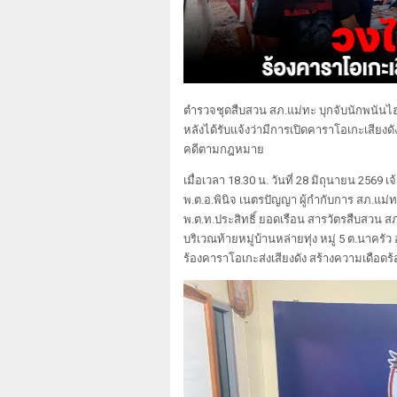
ตำรวจชุดสืบสวน สภ.แม่ทะ บุกจับนักพนันไฮ
หลังได้รับแจ้งว่ามีการเปิดคาราโอเกะเสียงด
คดีตามกฎหมาย
เมื่อเวลา 18.30 น. วันที่ 28 มิถุนายน 25
พ.ต.อ.พินิจ เนตรปัญญา ผู้กำกับการ สภ.แม่
พ.ต.ท.ประสิทธิ์ ยอดเรือน สารวัตรสืบสวน สภ
บริเวณท้ายหมู่บ้านหล่ายทุ่ง หมู่ 5 ต.นาครัว
ร้องคาราโอเกะส่งเสียงดัง สร้างความเดือด