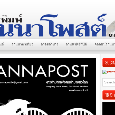
นธ์
ลานนาพาเที่ยว
อร่อยลำปาง
ลานนาBIZWEEK
คอลัมน์ลานน
SOCIA
18 ป