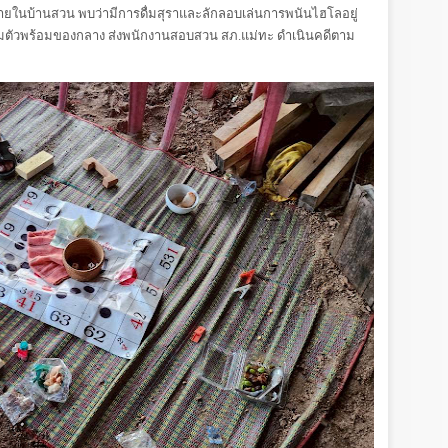
อบภายในบ้านสวน พบว่ามีการดื่มสุราและลักลอบเล่นการพนันไฮโลอยู่
คุมตัวพร้อมของกลาง ส่งพนักงานสอบสวน สภ.แม่ทะ ดำเนินคดีตาม