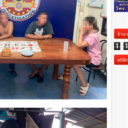
จำนว
1
สถิติ