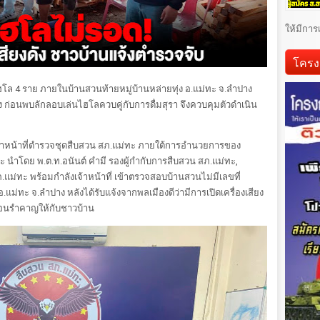
ให้มีการ
โครง
โล 4 ราย ภายในบ้านสวนท้ายหมู่บ้านหล่ายทุ่ง อ.แม่ทะ จ.ลำปาง
ัง ก่อนพบลักลอบเล่นไฮโลควบคู่กับการดื่มสุรา จึงควบคุมตัวดำเนิน
69 เจ้าหน้าที่ตำรวจชุดสืบสวน สภ.แม่ทะ ภายใต้การอำนวยการของ
ทะ นำโดย พ.ต.ท.อนันต์ คำมี รองผู้กำกับการสืบสวน สภ.แม่ทะ,
.แม่ทะ พร้อมกำลังเจ้าหน้าที่ เข้าตรวจสอบบ้านสวนไม่มีเลขที่
 อ.แม่ทะ จ.ลำปาง หลังได้รับแจ้งจากพลเมืองดีว่ามีการเปิดเครื่องเสียง
ร้อนรำคาญให้กับชาวบ้าน