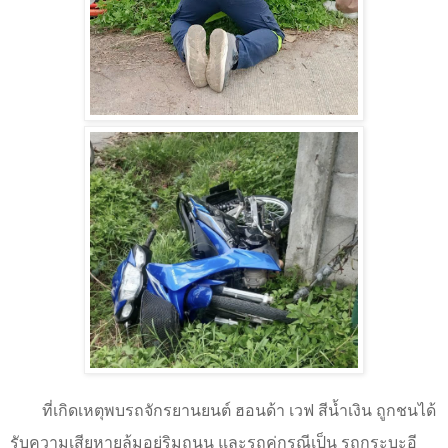
ที่เกิดเหตุพบรถจักรยานยนต์ ฮอนด้า เวฟ สีน้ำเงิน ถูกชนได้
รับความเสียหายล้มอยู่ริมถนน และรถคู่กรณีเป็น รถกระบะอี