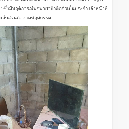
ม
”
ซึ่งมีพฤติการณ์พกพายาบ้าติดตัวเป็นประจำ เจ้าหน้าที่
แผนสืบสวนติดตามพฤติกรรม