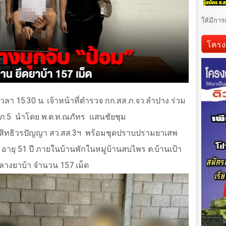
ให้มีการ
โครง
9 เวลา 15.30 น. เจ้าหน้าที่ตำรวจ กก.สส.ภ.จว.ลำปาง ร่วม
.ภ.5
นำโดย พ.ต.ท.ณภัทร
แสนชัยชุม
 สิทธิวรปัญญา สว.สส.3ฯ
พร้อมชุดปราบปรามยาเสพ
”
อายุ 51 ปี ภายในบ้านพักในหมู่บ้านสบไพร ต.บ้านเป้า
ลางยาบ้า จำนวน 157 เม็ด