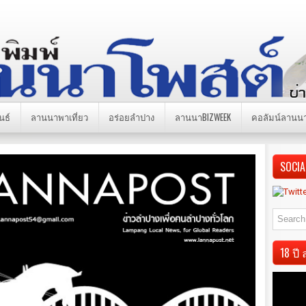
นธ์
ลานนาพาเที่ยว
อร่อยลำปาง
ลานนาBIZWEEK
คอลัมน์ลานน
SOCIA
18 ป