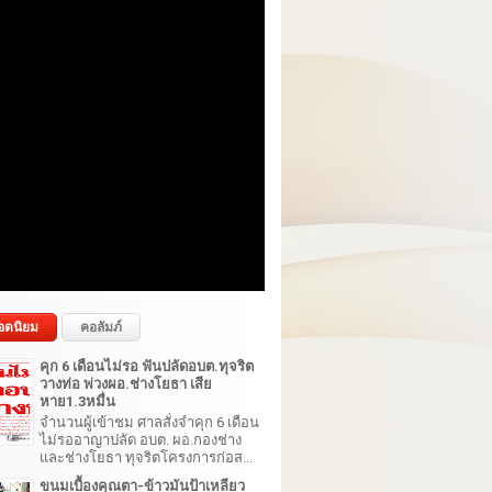
อดนิยม
คอลัมภ์
คุก 6 เดือนไม่รอ ฟันปลัดอบต.ทุจริต
วางท่อ พ่วงผอ.ช่างโยธา เสีย
หาย1.3หมื่น
จำนวนผู้เข้าชม ศาลสั่งจำคุก 6 เดือน
ไม่รออาญาปลัด อบต. ผอ.กองช่าง
และช่างโยธา ทุจริตโครงการก่อส...
ขนมเบื้องคุณตา-ข้าวมันป้าเหลียว