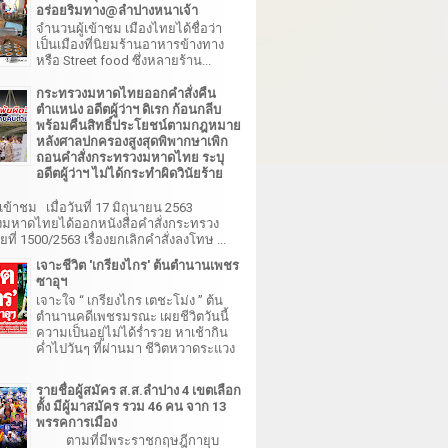
อร่อยริมทาง@ลำปางหนาเจ้า
จำนวนผู้เข้าชม เมืองไทยได้ชื่อว่า
เป็นเมืองที่นิยมร้านอาหารข้างทาง
หรือ Street food ซึ่งหลายร้าน...
กระทรวงมหาดไทยออกคำสั่งคืน
ตำแหน่ง อดีตผู้ว่าฯ ดิเรก ก้อนกลีบ
พร้อมคืนสิทธิ์ประโยชน์ตามกฎหมาย
หลังศาลปกครองสูงสุดพิพากษาเพิก
ถอนคำสั่งกระทรวงมหาดไทย ระบุ
อดีตผู้ว่าฯ ไม่ได้กระทำผิดวินัยร้าย
เข้าชม เมื่อวันที่ 17 มิถุนายน 2563
มหาดไทยได้ออกหนังสือคำสั่งกระทรวง
ี่ 1500/2563 เรื่องยกเลิกคำสั่งลงโทษ ...
เจาะชีวิต 'เกรียงไกร' ต้นตำนานเพชร
ซาอุฯ
เจาะใจ “ เกรียงไกร เตชะโม่ง ” ต้น
ตำนานคดีเพชรมรณะ เผยชีวิตวันนี้
ความเป็นอยู่ไม่ได้ร่ำรวย หาเช้ากิน
ค่ำไปวันๆ ที่ผ่านมา ชีวิตหวาดระแวง
รายชื่อผู้สมัคร ส.ส.ลำปาง 4 เขตเลือก
ตั้ง มีผู้มาสมัคร รวม 46 คน จาก 13
พรรคการเมือง
ตามที่มีพระราชกฤษฎีกายุบ