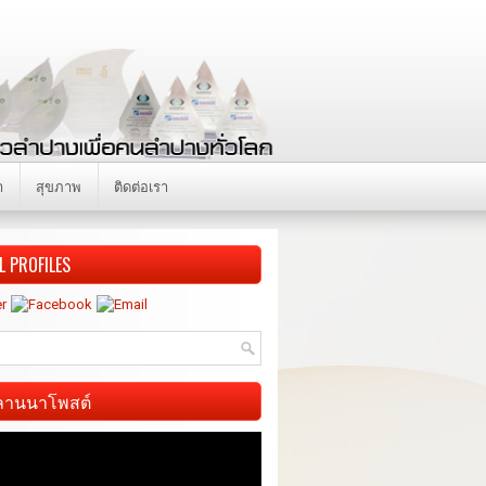
า
สุขภาพ
ติดต่อเรา
L PROFILES
ี ลานนาโพสต์