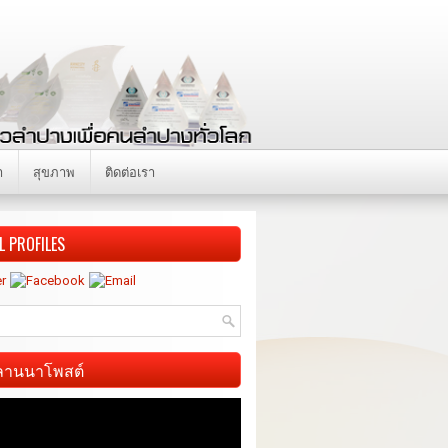
า
สุขภาพ
ติดต่อเรา
L PROFILES
ี ลานนาโพสต์