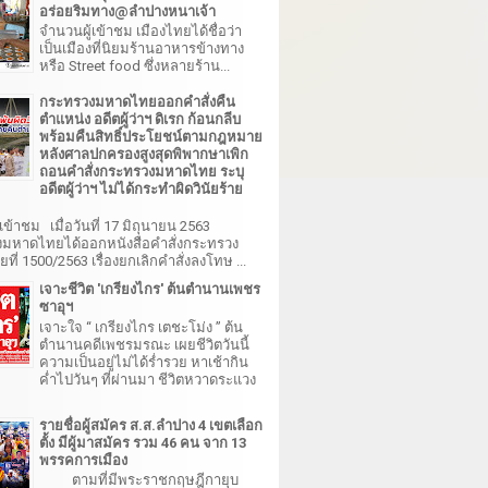
อร่อยริมทาง@ลำปางหนาเจ้า
จำนวนผู้เข้าชม เมืองไทยได้ชื่อว่า
เป็นเมืองที่นิยมร้านอาหารข้างทาง
หรือ Street food ซึ่งหลายร้าน...
กระทรวงมหาดไทยออกคำสั่งคืน
ตำแหน่ง อดีตผู้ว่าฯ ดิเรก ก้อนกลีบ
พร้อมคืนสิทธิ์ประโยชน์ตามกฎหมาย
หลังศาลปกครองสูงสุดพิพากษาเพิก
ถอนคำสั่งกระทรวงมหาดไทย ระบุ
อดีตผู้ว่าฯ ไม่ได้กระทำผิดวินัยร้าย
เข้าชม เมื่อวันที่ 17 มิถุนายน 2563
มหาดไทยได้ออกหนังสือคำสั่งกระทรวง
ี่ 1500/2563 เรื่องยกเลิกคำสั่งลงโทษ ...
เจาะชีวิต 'เกรียงไกร' ต้นตำนานเพชร
ซาอุฯ
เจาะใจ “ เกรียงไกร เตชะโม่ง ” ต้น
ตำนานคดีเพชรมรณะ เผยชีวิตวันนี้
ความเป็นอยู่ไม่ได้ร่ำรวย หาเช้ากิน
ค่ำไปวันๆ ที่ผ่านมา ชีวิตหวาดระแวง
รายชื่อผู้สมัคร ส.ส.ลำปาง 4 เขตเลือก
ตั้ง มีผู้มาสมัคร รวม 46 คน จาก 13
พรรคการเมือง
ตามที่มีพระราชกฤษฎีกายุบ