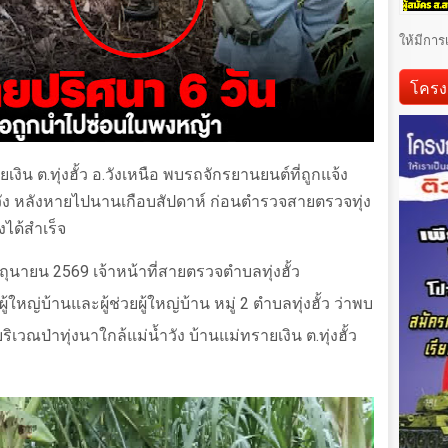
ให้มีการ
โครง
ิน ต.ทุ่งฮั้ว อ.วังเหนือ พบรถจักรยานยนต์ที่ถูกแจ้ง
วัง หลังหายไปนานเกือบสัปดาห์ ก่อนตำรวจสายตรวจทุ่ง
ได้สำเร็จ
 มิถุนายน 2569 เจ้าหน้าที่สายตรวจตำบลทุ่งฮั้ว
้ใหญ่บ้านและผู้ช่วยผู้ใหญ่บ้าน หมู่ 2 ตำบลทุ่งฮั้ว ว่าพบ
วณป่าทุ่งนาใกล้แม่น้ำวัง บ้านแม่ทรายเงิน ต.ทุ่งฮั้ว