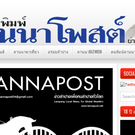
นธ์
ลานนาพาเที่ยว
อร่อยลำปาง
ลานนาBIZWEEK
คอลัมน์ลานน
SOCIA
18 ป