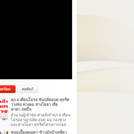
อดนิยม
คอลัมภ์
คุก 6 เดือนไม่รอ ฟันปลัดอบต.ทุจริต
วางท่อ พ่วงผอ.ช่างโยธา เสีย
หาย1.3หมื่น
จำนวนผู้เข้าชม ศาลสั่งจำคุก 6 เดือน
ไม่รออาญาปลัด อบต. ผอ.กองช่าง
และช่างโยธา ทุจริตโครงการก่อส...
ขนมเบื้องคุณตา-ข้าวมันป้าเหลียว