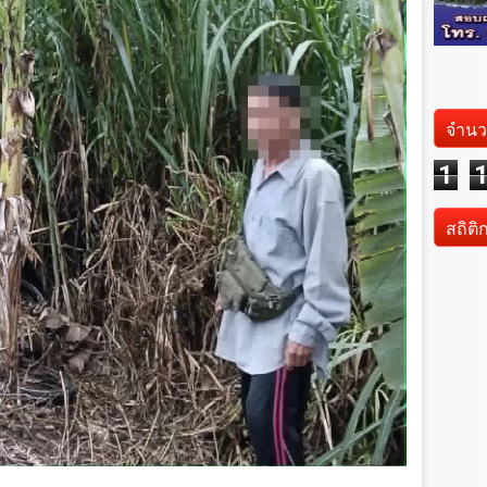
จำนว
1
สถิติ