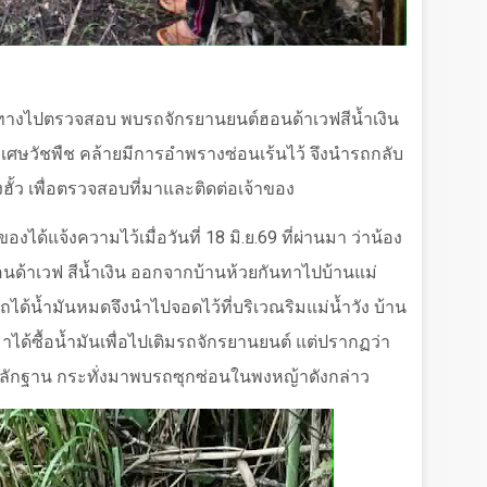
เดินทางไปตรวจสอบ พบรถจักรยานยนต์ฮอนด้าเวฟสีน้ำเงิน
ศษวัชพืช คล้ายมีการอำพรางซ่อนเร้นไว้ จึงนำรถกลับ
ฮั้ว เพื่อตรวจสอบที่มาและติดต่อเจ้าของ
าของได้แจ้งความไว้เมื่อวันที่
18
มิ.ย.
69
ที่ผ่านมา ว่าน้อง
ด้าเวฟ สีน้ำเงิน ออกจากบ้านห้วยกันทาไปบ้านแม่
งรถได้น้ำมันหมดจึงนำไปจอดไว้ที่บริเวณริมแม่น้ำวัง บ้าน
มาได้ซื้อน้ำมันเพื่อไปเติมรถจักรยานยนต์ แต่ปรากฏว่า
หลักฐาน กระทั่งมาพบรถซุกซ่อนในพงหญ้าดังกล่าว