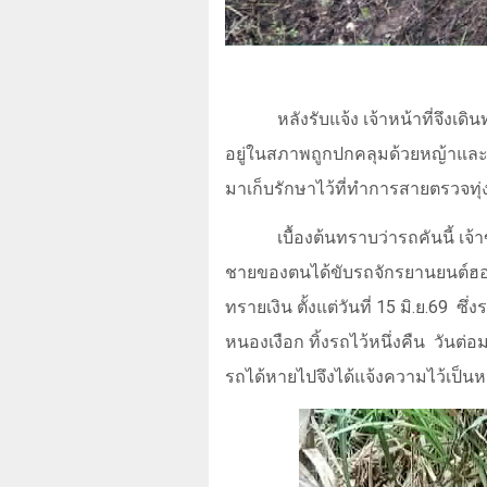
หลังรับแจ้ง เจ้าหน้าที่จึง
อยู่ในสภาพถูกปกคลุมด้วยหญ้าและเ
มาเก็บรักษาไว้ที่ทำการสายตรวจทุ่ง
เบื้องต้นทราบว่ารถคันนี้ เจ้
ชายของตนได้ขับรถจักรยานยนต์ฮอน
ทรายเงิน ตั้งแต่วันที่
15
มิ.ย.
69
ซึ่
หนองเงือก ทิ้งรถไว้หนึ่งคืน
วันต่อ
รถได้หายไปจึงได้แจ้งความไว้เป็น