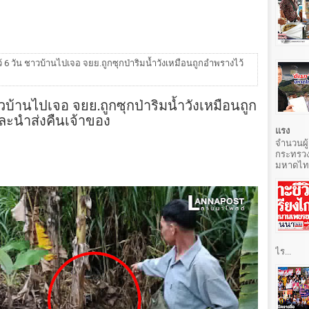
6 วัน ชาวบ้านไปเจอ จยย.ถูกซุกป่าริมน้ำวังเหมือนถูกอำพรางไว้
บ้านไปเจอ จยย.ถูกซุกป่าริมน้ำวังเหมือนถูก
ละนำส่งคืนเจ้าของ
แรง
จำนวนผู้
กระทรวง
มหาดไทยท
ไร...