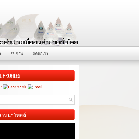
า
สุขภาพ
ติดต่อเรา
L PROFILES
ี ลานนาโพสต์