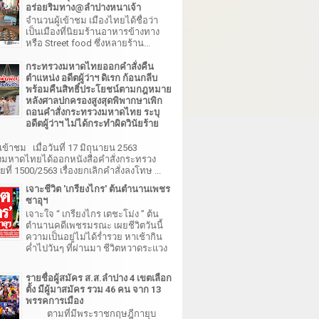
อร่อยริมทาง@ลำปางหนาเจ้า
จำนวนผู้เข้าชม เมืองไทยได้ชื่อว่า
เป็นเมืองที่นิยมร้านอาหารข้างทาง
หรือ Street food ซึ่งหลายร้าน...
กระทรวงมหาดไทยออกคำสั่งคืน
ตำแหน่ง อดีตผู้ว่าฯ ดิเรก ก้อนกลีบ
พร้อมคืนสิทธิ์ประโยชน์ตามกฎหมาย
หลังศาลปกครองสูงสุดพิพากษาเพิก
ถอนคำสั่งกระทรวงมหาดไทย ระบุ
อดีตผู้ว่าฯ ไม่ได้กระทำผิดวินัยร้าย
เข้าชม เมื่อวันที่ 17 มิถุนายน 2563
มหาดไทยได้ออกหนังสือคำสั่งกระทรวง
ี่ 1500/2563 เรื่องยกเลิกคำสั่งลงโทษ ...
เจาะชีวิต 'เกรียงไกร' ต้นตำนานเพชร
ซาอุฯ
เจาะใจ “ เกรียงไกร เตชะโม่ง ” ต้น
ตำนานคดีเพชรมรณะ เผยชีวิตวันนี้
ความเป็นอยู่ไม่ได้ร่ำรวย หาเช้ากิน
ค่ำไปวันๆ ที่ผ่านมา ชีวิตหวาดระแวง
รายชื่อผู้สมัคร ส.ส.ลำปาง 4 เขตเลือก
ตั้ง มีผู้มาสมัคร รวม 46 คน จาก 13
พรรคการเมือง
ตามที่มีพระราชกฤษฎีกายุบ