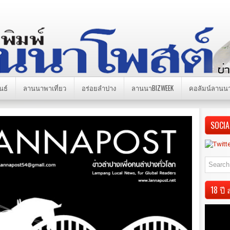
นธ์
ลานนาพาเที่ยว
อร่อยลำปาง
ลานนาBIZWEEK
คอลัมน์ลานน
SOCIA
18 ป