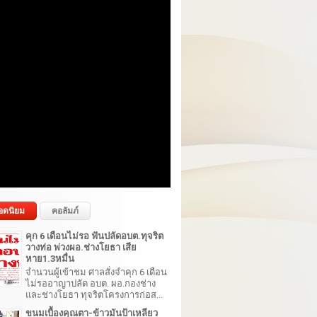
อดนิยม
คอลัมภ์
คุก 6 เดือนไม่รอ ฟันปลัดอบต.ทุจริต
วางท่อ พ่วงผอ.ช่างโยธา เสีย
หาย1.3หมื่น
จำนวนผู้เข้าชม ศาลสั่งจำคุก 6 เดือน
ไม่รออาญาปลัด อบต. ผอ.กองช่าง
และช่างโยธา ทุจริตโครงการก่อส...
ขนมเบื้องคุณตา-ข้าวมันป้าเหลียว