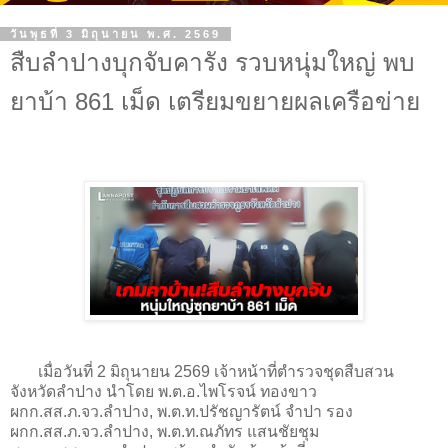
วันพุธที่ 3 มิถุนายน พ.ศ. 2569
สืบลำปางบุกจับคารัง รวบหนุ่มใหญ่ พบ
ยาบ้า 861 เม็ด เตรียมขยายผลเครือข่าย
เมื่อวันที่ 2 มิถุนายน 2569 เจ้าหน้าที่ตำรวจชุดสืบสวน
จังหวัดลำปาง นำโดย พ.ต.อ.ไพโรจน์ ทองขาว
ผกก.สส.ภ.จว.ลำปาง, พ.ต.ท.ปรัชญารัตน์ จำปา รอง
ผกก.สส.ภ.จว.ลำปาง, พ.ต.ท.ณภัทร แสนชัยชุม