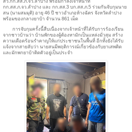
สว.กก.สส.ภ.จว.ลำปาง พร้อมกำลังเจ้าหน้าที่
กก.สส.ภ.จว.ลำปาง และ กก.สส.3 บก.สส.ภ.5 ร่วมกันจับกุมนาย
สน (นามสมมุติ) อายุ 46 ปี ชาวอำเภอห้างฉัตร จังหวัดลำปาง
พร้อมของกลางยาบ้า จำนวน 861 เม็ด
การจับกุมครั้งนี้สืบเนื่องจากเจ้าหน้าที่ได้รับการร้องเรียน
จากชาวบ้านว่า บ้านพักของผู้ต้องหามักเป็นแหล่งมั่วสุม สร้าง
ความเดือดร้อนรำคาญให้แก่ประชาชนในพื้นที่ อีกทั้งยังได้รับ
แจ้งจากสายลับว่า นายสนมีพฤติการณ์เกี่ยวข้องกับยาเสพติด
และมักพกยาบ้าติดตัวอยู่เป็นประจำ