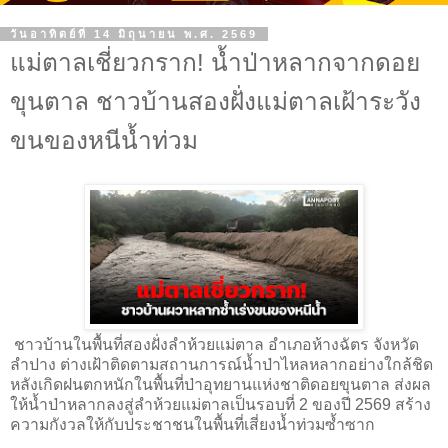
วันอาทิตย์ที่ 14 มิถุนายน พ.ศ. 2569
แม่ตาลเชี่ยวกราก! น้ำป่าหลากจากดอย
ขุนตาล ชาวบ้านสองฝั่งแม่ตาลเฝ้าระวัง
ขนของหนีน้ำท่วม
ชาวบ้านในพื้นที่สองฝั่งลำห้วยแม่ตาล อำเภอห้างฉัตร จังหวัด
ลำปาง ต่างเฝ้าติดตามสถานการณ์น้ำป่าไหลหลากอย่างใกล้ชิด
หลังเกิดฝนตกหนักในพื้นที่ป่าอุทยานแห่งชาติดอยขุนตาล ส่งผล
ให้น้ำป่าหลากลงสู่ลำห้วยแม่ตาลเป็นรอบที่ 2 ของปี 2569 สร้าง
ความกังวลให้กับประชาชนในพื้นที่เสี่ยงน้ำท่วมซ้ำซาก