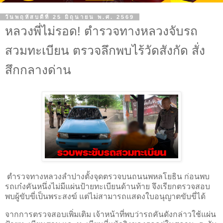
วันพฤหัสบดีที่ 25 มิถุนายน พ.ศ. 2569
หลวงพี่ไม่รอด! ตำรวจทางหลวงจับรถ
สวมทะเบียน ตรวจลึกพบไร้วัดสังกัด สั่ง
สึกกลางด่าน
ตำรวจทางหลวงลำปางตั้งจุดตรวจบนถนนพหลโยธิน ก่อนพบ
รถเก๋งคันหนึ่งไม่มีแผ่นป้ายทะเบียนด้านท้าย จึงเรียกตรวจสอบ
พบผู้ขับขี่เป็นพระสงฆ์ แต่ไม่สามารถแสดงใบอนุญาตขับขี่ได้
จากการตรวจสอบเพิ่มเติม เจ้าหน้าที่พบว่ารถคันดังกล่าวใช้แผ่น