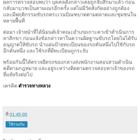
ผลการตรวจสอบพบว่า บุคคลดังกล่าวเคยถูกจับสึกมาแล้ว ก่อน
กลับมาบวชเป็นสามเณรอีกครั้ง แต่ไม่มีวัดสังกัดอย่างถูกต้อง
และมีพฤติกรรมขับรถตระเวนบิณฑบาตตามตลาดและชุมชนใน
หลายพื้นที่
ต่อมา เจ้าหน้าที่ได้นิมนต์เจ้าคณะอำเภอเกาะคาเข้าดำเนินการ
ลาสิกขา ก่อนแจ้งข้อกล่าวหาในความผิดฐานขับรถโดยไม่ได้รับ
อนุญาตให้ขับรถ นำแผ่นป้ายทะเบียนของรถคันหนึ่งไปใช้กับรถ
อีกคันหนึ่ง และใช้รถที่มีทะเบียนถูกระงับ
พร้อมกันนี้ได้ตรวจยึดรถของกลางส่งพนักงานสอบสวนดำเนิน
คดีตามกฎหมาย และอยู่ระหว่างติดตามตรวจสอบหาเจ้าของรถ
ที่แท้จริงต่อไป
เครดิต
ตำรวจทางหลวง
ที่
01:45:00
ใช้ร่วมกัน