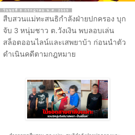
วันพุธที่ 8 กรกฎาคม พ.ศ. 2569
สืบสวนแม่ทะสนธิกำลังฝ่ายปกครอง บุก
จับ 3 หนุ่มชาว ต.วังเงิน พบลอบเล่น
สล็อตออนไลน์และเสพยาบ้า ก่อนนำตัว
ดำเนินคดีตามกฎหมาย