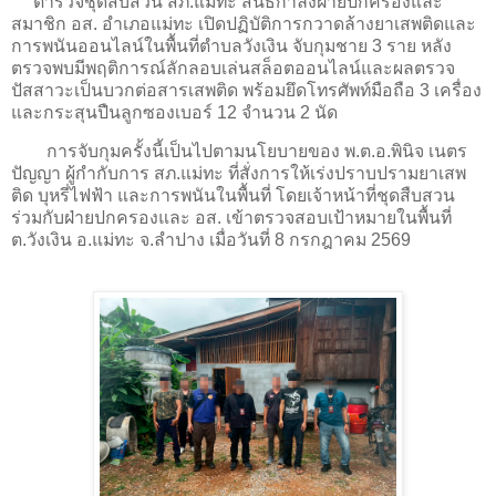
ตำรวจชุดสืบสวน สภ.แม่ทะ สนธิกำลังฝ่ายปกครองและ
สมาชิก อส. อำเภอแม่ทะ เปิดปฏิบัติการกวาดล้างยาเสพติดและ
การพนันออนไลน์ในพื้นที่ตำบลวังเงิน จับกุมชาย 3 ราย หลัง
ตรวจพบมีพฤติการณ์ลักลอบเล่นสล็อตออนไลน์และผลตรวจ
ปัสสาวะเป็นบวกต่อสารเสพติด พร้อมยึดโทรศัพท์มือถือ 3 เครื่อง
และกระสุนปืนลูกซองเบอร์ 12 จำนวน 2 นัด
การจับกุมครั้งนี้เป็นไปตามนโยบายของ พ.ต.อ.พินิจ เนตร
ปัญญา ผู้กำกับการ สภ.แม่ทะ ที่สั่งการให้เร่งปราบปรามยาเสพ
ติด บุหรี่ไฟฟ้า และการพนันในพื้นที่ โดยเจ้าหน้าที่ชุดสืบสวน
ร่วมกับฝ่ายปกครองและ อส. เข้าตรวจสอบเป้าหมายในพื้นที่
ต.วังเงิน อ.แม่ทะ จ.ลำปาง เมื่อวันที่ 8 กรกฎาคม 2569