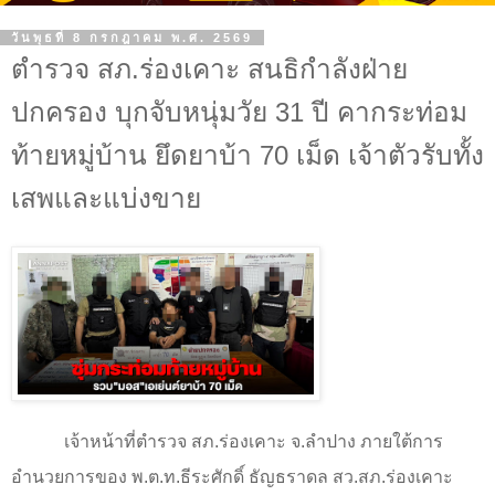
วันพุธที่ 8 กรกฎาคม พ.ศ. 2569
ตำรวจ สภ.ร่องเคาะ สนธิกำลังฝ่าย
ปกครอง บุกจับหนุ่มวัย 31 ปี คากระท่อม
ท้ายหมู่บ้าน ยึดยาบ้า 70 เม็ด เจ้าตัวรับทั้ง
เสพและแบ่งขาย
เจ้าหน้าที่ตำรวจ สภ.ร่องเคาะ จ.ลำปาง ภายใต้การ
อำนวยการของ พ.ต.ท.ธีระศักดิ์ ธัญธราดล สว.สภ.ร่องเคาะ