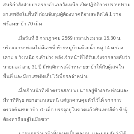
สนธิกำลังฝ่ายปกครองอำเภอวังเหนือ เปิดปฏิบัติการปราบปราม
ยาเสพติดในพื้นที่ ก่อนจับกุมผู้ต้องหาคดียาเสพติดได้ 1 ราย
พร้อมยาบ้า 70 เม็ด
เมื่อวันที่ 8 กรกฎาคม 2569 เวลาประมาณ 15.30 น.
บริเวณกระท่อมไม่มีเลขที่ ท้ายหมู่บ้านห้วยน้ำ หมู่ 14 ต.ร่อง
เคาะ อ.วังเหนือ จ.ลำปาง หลังเจ้าหน้าที่ได้รับแจ้งจากสายลับว่า
นายมอส อายุ 31 ปี มีพฤติการณ์จำหน่ายยาบ้าให้กับผู้เสพใน
พื้นที่ และมียาเสพติดเก็บไว้เพื่อรอจำหน่าย
เมื่อเจ้าหน้าที่เข้าตรวจสอบ พบนายอยู่ข้างกระท่อมและ
มีท่าทีพิรุธ พยายามหลบหนี แต่ถูกควบคุมตัวไว้ได้ จากการ
ตรวจค้นพบยาบ้า 70 เม็ด บรรจุอยู่ในขวดแก้วพันเทปสีดำ ซึ่งผู้
ต้องหาถืออยู่ในมือขวา
นายมอสว่ายาบ้าทั้งหมดเป็นของตน และยอมรับว่าได้