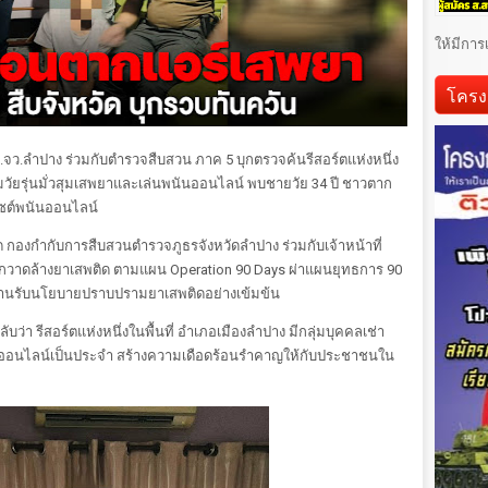
ให้มีการ
โครง
ว.ลำปาง ร่วมกับตำรวจสืบสวน ภาค 5 บุกตรวจค้นรีสอร์ตแห่งหนึ่ง
ลุ่มวัยรุ่นมั่วสุมเสพยาและเล่นพนันออนไลน์ พบชายวัย 34 ปี ชาวตาก
ไซต์พนันออนไลน์
 กองกำกับการสืบสวนตำรวจภูธรจังหวัดลำปาง ร่วมกับเจ้าหน้าที่
ารกวาดล้างยาเสพติด ตามแผน Operation 90 Days ผ่าแผนยุทธการ 90
อขานรับนโยบายปราบปรามยาเสพติดอย่างเข้มข้น
ลับว่า รีสอร์ตแห่งหนึ่งในพื้นที่ อำเภอเมืองลำปาง มีกลุ่มบุคคลเช่า
นันออนไลน์เป็นประจำ สร้างความเดือดร้อนรำคาญให้กับประชาชนใน