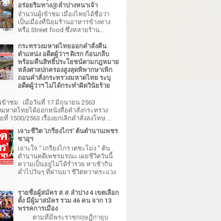
อร่อยริมทาง@ลำปางหนาเจ้า
จำนวนผู้เข้าชม เมืองไทยได้ชื่อว่า
เป็นเมืองที่นิยมร้านอาหารข้างทาง
หรือ Street food ซึ่งหลายร้าน...
กระทรวงมหาดไทยออกคำสั่งคืน
ตำแหน่ง อดีตผู้ว่าฯ ดิเรก ก้อนกลีบ
พร้อมคืนสิทธิ์ประโยชน์ตามกฎหมาย
หลังศาลปกครองสูงสุดพิพากษาเพิก
ถอนคำสั่งกระทรวงมหาดไทย ระบุ
อดีตผู้ว่าฯ ไม่ได้กระทำผิดวินัยร้าย
เข้าชม เมื่อวันที่ 17 มิถุนายน 2563
มหาดไทยได้ออกหนังสือคำสั่งกระทรวง
ี่ 1500/2563 เรื่องยกเลิกคำสั่งลงโทษ ...
เจาะชีวิต 'เกรียงไกร' ต้นตำนานเพชร
ซาอุฯ
เจาะใจ “ เกรียงไกร เตชะโม่ง ” ต้น
ตำนานคดีเพชรมรณะ เผยชีวิตวันนี้
ความเป็นอยู่ไม่ได้ร่ำรวย หาเช้ากิน
ค่ำไปวันๆ ที่ผ่านมา ชีวิตหวาดระแวง
รายชื่อผู้สมัคร ส.ส.ลำปาง 4 เขตเลือก
ตั้ง มีผู้มาสมัคร รวม 46 คน จาก 13
พรรคการเมือง
ตามที่มีพระราชกฤษฎีกายุบ