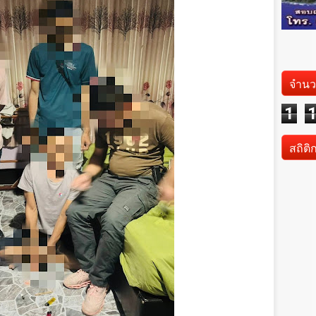
จำนว
1
สถิติ