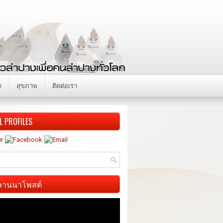
า
สุขภาพ
ติดต่อเรา
L PROFILES
ี ลานนาโพสต์