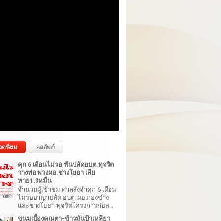
อดนิยม
คอลัมภ์
คุก 6 เดือนไม่รอ ฟันปลัดอบต.ทุจริต
วางท่อ พ่วงผอ.ช่างโยธา เสีย
หาย1.3หมื่น
จำนวนผู้เข้าชม ศาลสั่งจำคุก 6 เดือน
ไม่รออาญาปลัด อบต. ผอ.กองช่าง
และช่างโยธา ทุจริตโครงการก่อส...
ขนมเบื้องคุณตา-ข้าวมันป้าเหลียว