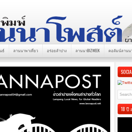
นธ์
ลานนาพาเที่ยว
อร่อยลำปาง
ลานนาBIZWEEK
คอลัมน์ลานน
SOCIA
18 ป