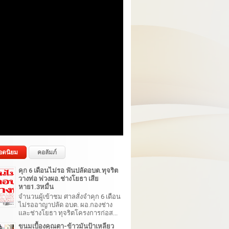
อดนิยม
คอลัมภ์
คุก 6 เดือนไม่รอ ฟันปลัดอบต.ทุจริต
วางท่อ พ่วงผอ.ช่างโยธา เสีย
หาย1.3หมื่น
จำนวนผู้เข้าชม ศาลสั่งจำคุก 6 เดือน
ไม่รออาญาปลัด อบต. ผอ.กองช่าง
และช่างโยธา ทุจริตโครงการก่อส...
ขนมเบื้องคุณตา-ข้าวมันป้าเหลียว