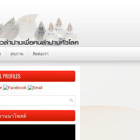
า
สุขภาพ
ติดต่อเรา
L PROFILES
ี ลานนาโพสต์