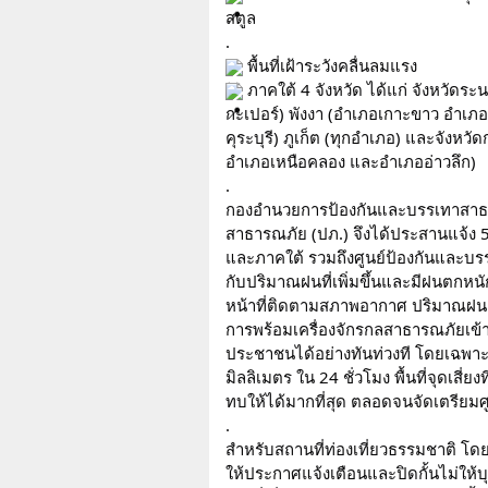
สตูล
.
 พื้นที่เฝ้าระวังคลื่นลมแรง
 ภาคใต้ 4 จังหวัด ได้แก่ จังหวั
กะเปอร์) พังงา (อำเภอเกาะขาว อำเภอต
คุระบุรี) ภูเก็ต (ทุกอำเภอ) และจังหว
อำเภอเหนือคลอง และอำเภออ่าวลึก)
.
กองอำนวยการป้องกันและบรรเทาสาธ
สาธารณภัย (ปภ.) จึงได้ประสานแจ้ง 
และภาคใต้ รวมถึงศูนย์ป้องกันและบรรเ
กับปริมาณฝนที่เพิ่มขึ้นและมีฝนตกหนั
หน้าที่ติดตามสภาพอากาศ ปริมาณฝน แล
การพร้อมเครื่องจักรกลสาธารณภัยเข้าปร
ประชาชนได้อย่างทันท่วงที โดยเฉพาะใ
มิลลิเมตร ใน 24 ชั่วโมง พื้นที่จุดเสี่
ทบให้ได้มากที่สุด ตลอดจนจัดเตรียมศู
.
สำหรับสถานที่ท่องเที่ยวธรรมชาติ โด
ให้ประกาศแจ้งเตือนและปิดกั้นไม่ให้บ