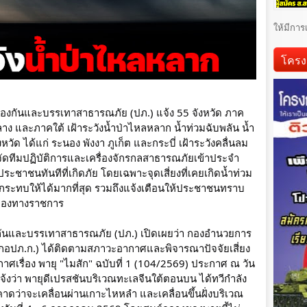
ให้มีการ
โครง
มป้องกันและบรรเทาสาธารณภัย (ปภ.) แจ้ง 55 จังหวัด ภาค
ง และภาคใต้ เฝ้าระวังน้ำป่าไหลหลาก น้ำท่วมฉับพลัน น้ำ
วัด ได้แก่ ระนอง พังงา ภูเก็ต และกระบี่ เฝ้าระวังคลื่นลม
ห้จัดทีมปฏิบัติการและเครื่องจักรกลสาธารณภัยเข้าประจำ
ือประชาชนทันทีที่เกิดภัย โดยเฉพาะจุดเสี่ยงที่เคยเกิดน้ำท่วม
ผลกระทบให้ได้มากที่สุด รวมถึงแจ้งเตือนให้ประชาชนทราบ
ำของทางราชการ
งกันและบรรเทาสาธารณภัย (ปภ.) เปิดเผยว่า กองอำนวยการ
อปภ.ก.) ได้ติดตามสภาวะอากาศและพิจารณาปัจจัยเสี่ยง 
าศเรื่อง พายุ "ไมสัก" ฉบับที่ 1 (104/2569) ประกาศ ณ วัน
จ้งว่า พายุดีเปรสชันบริเวณทะเลจีนใต้ตอนบน ได้ทวีกำลัง
าดว่าจะเคลื่อนผ่านเกาะไหหลำ และเคลื่อนขึ้นฝั่งบริเวณ