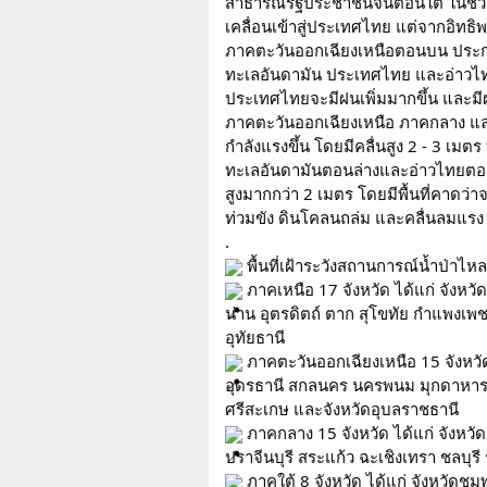
สาธารณรัฐประชาชนจีนตอนใต้ ในช่วงว
เคลื่อนเข้าสู่ประเทศไทย แต่จากอิทธ
ภาคตะวันออกเฉียงเหนือตอนบน ประกอ
ทะเลอันดามัน ประเทศไทย และอ่าวไทย 
ประเทศไทยจะมีฝนเพิ่มมากขึ้น และมี
ภาคตะวันออกเฉียงเหนือ ภาคกลาง แล
กำลังแรงขึ้น โดยมีคลื่นสูง 2 - 3 เมต
ทะเลอันดามันตอนล่างและอ่าวไทยตอนบ
สูงมากกว่า 2 เมตร โดยมีพื้นที่คาดว่
ท่วมขัง ดินโคลนถล่ม และคลื่นลมแรง 
.
 พื้นที่เฝ้าระวังสถานการณ์น้ำป่าไ
 ภาคเหนือ 17 จังหวัด ได้แก่ จังหวั
น่าน อุตรดิตถ์ ตาก สุโขทัย กำแพงเพ
อุทัยธานี
 ภาคตะวันออกเฉียงเหนือ 15 จังหวั
อุดรธานี สกลนคร นครพนม มุกดาหาร ยโ
ศรีสะเกษ และจังหวัดอุบลราชธานี
 ภาคกลาง 15 จังหวัด ได้แก่ จังหวัด
ปราจีนบุรี สระแก้ว ฉะเชิงเทรา ชลบุรี
 ภาคใต้ 8 จังหวัด ได้แก่ จังหวัดชุม