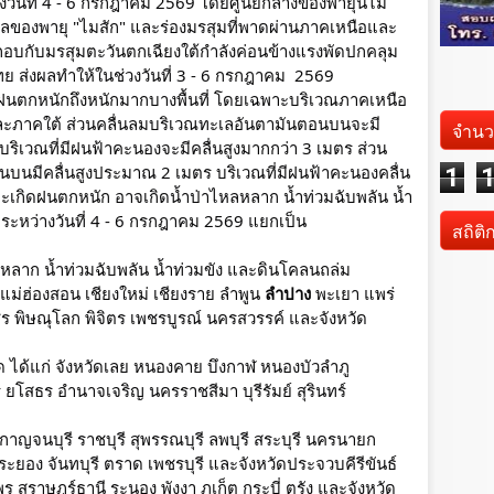
ันที่ 4 - 6 กรกฎาคม 2569 โดยศูนย์กลางของพายุนี้ไม่
ิพลของพายุ "ไมสัก" และร่องมรสุมที่พาดผ่านภาคเหนือและ
บกับมรสุมตะวันตกเฉียงใต้กำลังค่อนข้างแรงพัดปกคลุม
ส่งผลทำให้ในช่วงวันที่ 3 - 6 กรกฎาคม  2569 
ฝนตกหนักถึงหนักมากบางพื้นที่ โดยเฉพาะบริเวณภาคเหนือ 
ะภาคใต้ ส่วนคลื่นลมบริเวณทะเลอันตามันตอนบนจะมี
จำนว
ร บริเวณที่มีฝนฟ้าคะนองจะมีคลื่นสูงมากกว่า 3 เมตร ส่วน
นมีคลื่นสูงประมาณ 2 เมตร บริเวณที่มีฝนฟ้าคะนองคลื่น
1
าจะเกิดฝนตกหนัก อาจเกิดน้ำป่าไหลหลาก น้ำท่วมฉับพลัน น้ำ
ระหว่างวันที่ 4 - 6 กรกฎาคม 2569 แยกเป็น
สถิติ
หลหลาก น้ำท่วมฉับพลัน น้ำท่วมขัง และดินโคลนถล่ม
ดแม่ฮ่องสอน เชียงใหม่ เชียงราย ลำพูน 
ลำปาง 
พะเยา แพร่ 
ชร พิษณุโลก พิจิตร เพชรบูรณ์ นครสวรรค์ และจังหวัด
ด ได้แก่ จังหวัดเลย หนองคาย บึงกาฬ หนองบัวลำภู 
สธร อำนาจเจริญ นครราชสีมา บุรีรัมย์ สุรินทร์ 
กาญจนบุรี ราชบุรี สุพรรณบุรี ลพบุรี สระบุรี นครนายก 
 ระยอง จันทบุรี ตราด เพชรบุรี และจังหวัดประจวบคีรีขันธ์
พร สุราษฎร์ธานี ระนอง พังงา ภูเก็ต กระบี่ ตรัง และจังหวัด