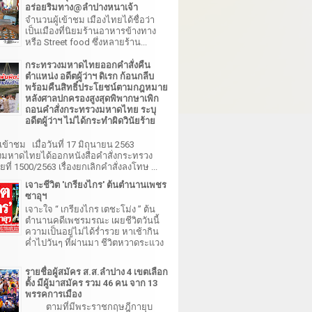
อร่อยริมทาง@ลำปางหนาเจ้า
จำนวนผู้เข้าชม เมืองไทยได้ชื่อว่า
เป็นเมืองที่นิยมร้านอาหารข้างทาง
หรือ Street food ซึ่งหลายร้าน...
กระทรวงมหาดไทยออกคำสั่งคืน
ตำแหน่ง อดีตผู้ว่าฯ ดิเรก ก้อนกลีบ
พร้อมคืนสิทธิ์ประโยชน์ตามกฎหมาย
หลังศาลปกครองสูงสุดพิพากษาเพิก
ถอนคำสั่งกระทรวงมหาดไทย ระบุ
อดีตผู้ว่าฯ ไม่ได้กระทำผิดวินัยร้าย
เข้าชม เมื่อวันที่ 17 มิถุนายน 2563
มหาดไทยได้ออกหนังสือคำสั่งกระทรวง
ี่ 1500/2563 เรื่องยกเลิกคำสั่งลงโทษ ...
เจาะชีวิต 'เกรียงไกร' ต้นตำนานเพชร
ซาอุฯ
เจาะใจ “ เกรียงไกร เตชะโม่ง ” ต้น
ตำนานคดีเพชรมรณะ เผยชีวิตวันนี้
ความเป็นอยู่ไม่ได้ร่ำรวย หาเช้ากิน
ค่ำไปวันๆ ที่ผ่านมา ชีวิตหวาดระแวง
รายชื่อผู้สมัคร ส.ส.ลำปาง 4 เขตเลือก
ตั้ง มีผู้มาสมัคร รวม 46 คน จาก 13
พรรคการเมือง
ตามที่มีพระราชกฤษฎีกายุบ