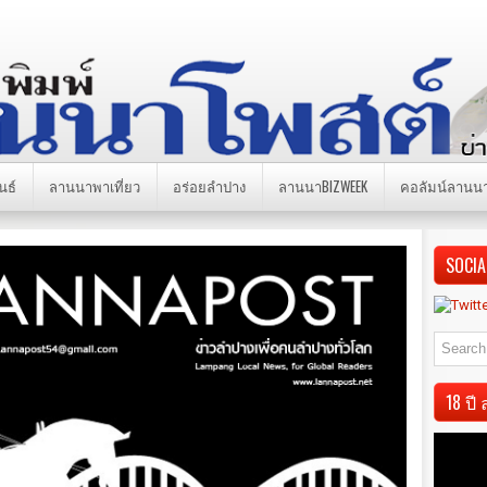
นธ์
ลานนาพาเที่ยว
อร่อยลำปาง
ลานนาBIZWEEK
คอลัมน์ลานน
SOCIA
18 ป