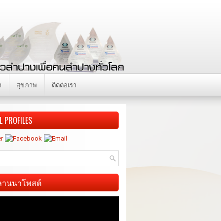
า
สุขภาพ
ติดต่อเรา
L PROFILES
ี ลานนาโพสต์