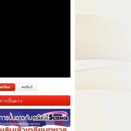
อดนิยม
คอลัมภ์
การปั้นดาว