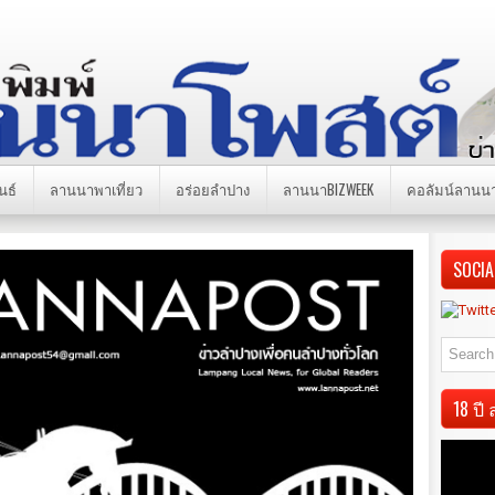
นธ์
ลานนาพาเที่ยว
อร่อยลำปาง
ลานนาBIZWEEK
คอลัมน์ลานน
SOCIA
18 ป