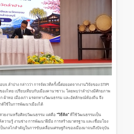
 อบจ.ลำปาง กล่าวว่า การจัดเวทีครั้งนี้ต่อยอดจากงานวิจัยของ STIPI
รมของไทย เปรียบเทียบกับเมืองคานาซาวะ โดยพบว่าลำปางมีศักยภาพ
 ผ้าทอ เมืองเก่า มรดกทางวัฒนธรรม และอัตลักษณ์ท้องถิ่น จึง
์ใช้ในการพัฒนาเมืองได้
สวยงามหรือศิลปวัฒนธรรม แต่คือ
"วิธีคิด"
ที่ใช้วัฒนธรรมเป็น
์ความรู้ งานช่าง การพัฒนาฝีมือ การสร้างมาตรฐาน และเชื่อมโยง
เป็นกลไกสำคัญในการขับเคลื่อนเศรษฐกิจของเมืองมาจนถึงปัจจุบัน