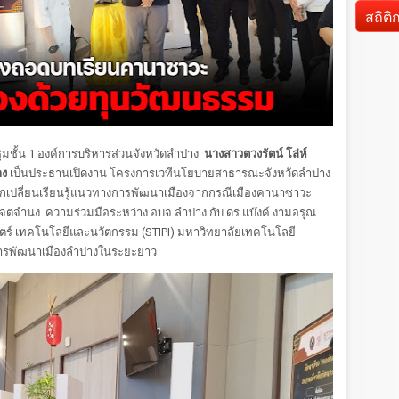
สถิติ
ชุมชั้น 1 องค์การบริหารส่วนจังหวัดลำปาง
นางสาวตวงรัตน์ โล่ห์
าง
เป็นประธานเปิดงาน โครงการเวทีนโยบายสาธารณะจังหวัดลำปาง
กเปลี่ยนเรียนรู้แนวทางการพัฒนาเมืองจากกรณีเมืองคานาซาวะ
เจตจำนง ความร่วมมือระหว่าง อบจ.ลำปาง กับ ดร.แบ๊งค์ งามอรุณ
ตร์ เทคโนโลยีและนวัตกรรม (STIPI) มหาวิทยาลัยเทคโนโลยี
อนการพัฒนาเมืองลำปางในระยะยาว