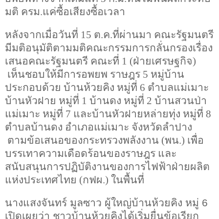
มติ ครม.แค่ซื้อเสียงซื้อเวลา
หลังจากเมื่อวันที่
15
ต.ค.ที่ผ่านมา
คณะรัฐมนตรี
มีมติอนุมัติตามมติคณะกรรมการกลั่นกรองเรื่อง
เสนอคณะรัฐมนตรี คณะที่
1 (
ฝ่ายเศรษฐกิจ)
เห็นชอบให้มีการอพยพ
ราษฎร
5
หมู่บ้าน
ประกอบด้วย บ้านห้วยคิง หมู่ที่
6
ตำบลแม่เมาะ
บ้านหัวฝาย หมู่ที่
1
บ้านดง หมู่ที่
2
บ้านสวนป่า
แม่เมาะ หมู่ที่
7
และบ้านหัวฝายหล่ายทุ่ง หมู่ที่
8
ตำบลบ้านดง อำเภอแม่เมาะ จังหวัดลำปาง
ตามข้อเสนอของกระทรวงพลังงาน (พน.) เพื่อ
บรรเทาความเดือดร้อนของราษฎร และ
สนับสนุนการปฏิบัติงานของการไฟฟ้าฝ่ายผลิต
แห่งประเทศไทย (กฟผ.) ในพื้นที่
นางแสงจันทร์ มูลซาว ผู้ใหญ่บ้านห้วยคิง หมู่
6
เปิดเผยว่า ชาวบ้านห้วยคิงได้เริ่ม
ยื่นข้อเรียก