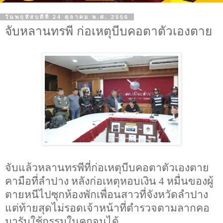
วันพฤหัสบดีที่ 24 ตุลาคม พ.ศ. 2556
จับหลานทรพี ก่อเหตุบีบคอตาตัวเองตาย
จับแล้วหลานทรพีที่ก่อเหตุบีบคอตาตัวเองตาย
คามือที่ลำปาง หลังก่อเหตุหอบเงิน
4
หมื่นของผู้
ตายหนีไปซุกห้องพักเพื่อนสาวที่จังหวัดลำปาง
แต่ท้ายสุดไม่รอดเจ้าหน้าที่ตำรวจตามลากคอ
มารับใช้กรรมในคุกจนได้