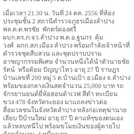
เมื่อเวลา
21
.
30
น. วันที่
24
ตค.
2556
ที่ห้อง
ประชุมชั้น
2
สถานีตำรวจภูธรเมืองลำปาง
พล.ต.ต.พรชัย
พักตร์ผ่องศรี
ผบก.ตร.ภ.จว.ลำปาง พ.ต.อ.ฐนกร
คุ้ม
วงศ์
ผกก.สภ.เมือง ลำปาง พร้อมกำลังเจ้าหน้าที่
ตำรวจชุดสืบสวน และชุดปราบปราม
อาชญากรรมพิเศษ จำนวนหนึ่งได้นำตัวนายชัย
รัตน์
หรือต้อม ปัญญาไหว อายุ
27
ปี ราษฎร
บ้านเลขที่
200
หมู่
5
ต.บ้านเป้า อ.เมือง จ.ลำปาง
พร้อมของกลางเงินสดจำนวน
25,000
บาท รถ
จักรยานยนต์ยี่ห้อฮอนด้าเวฟ สีดำ ทะเบียน
ขวง
478
จังหวัดระยอง มาแถลงข่าวต่อ
สื่อมวลชนในจังหวัดลำปาง หลังก่อเหตุฆ่านาย
เลียบ ปีบ้านใหม่ อายุ
87
ปี ตาแท้ๆของตนเอง
แล้วหลบหนีไป พร้อมขโมยเงินของผู้ตายไป