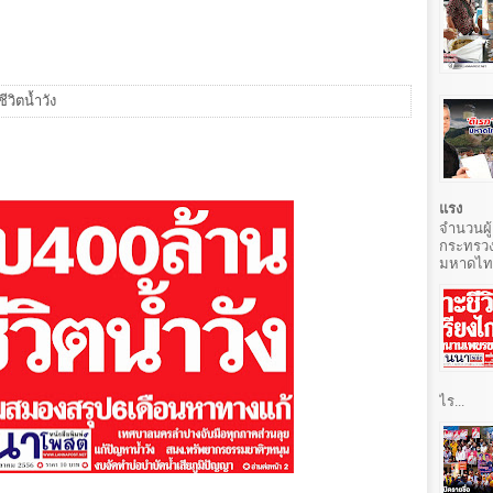
ีวิตน้ำวัง
ง
แรง
จำนวนผู้
กระทรวง
มหาดไทยท
ไร...