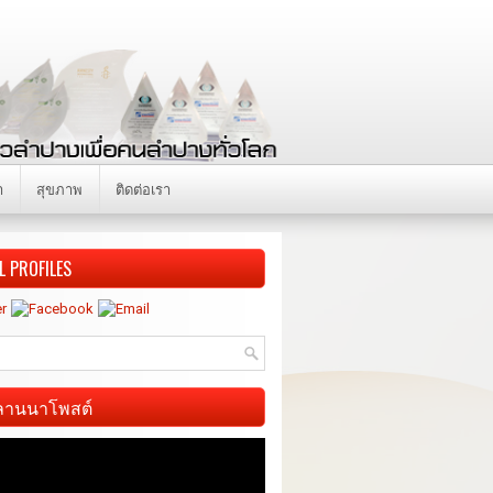
า
สุขภาพ
ติดต่อเรา
L PROFILES
ี ลานนาโพสต์