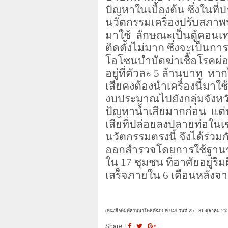
ปัญหาในเบื้องต้น ซึ่งในท
นวัตกรรมเครื่องปรับสภา
มาใช้ ลักษณะเป็นตู้คอน
ติดตั้งไม่มาก ซึ่งจะเป็น
โอโซนบำบัดฆ่าเชื้อโรคผ
อยู่ที่ตัวละ
5
ล้านบาท หากไ
เสียคงต้องนำเครื่องนี้มาใ
งบประมาณไปยังกลุ่มจังหว
ปัญหาน้ำเสียมากก่อน แต่
เสียที่ปล่อยลงปลายท่อในเ
นวัตกรรมตรงนี้ จึงได้ร่วม
ออกสำรวจโดยการใช้ฐานข้อม
ใน
17
ชุมชน ที่อาศัยอยู่ร
เสร็จภายใน
6
เดือนหลังจาก
(หนังสือพิมพ์ลานนาโพสต์ฉบับที่ 949 วันที่ 25 - 31
ตุลาคม 25
Share: