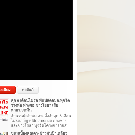
อดนิยม
คอลัมภ์
คุก 6 เดือนไม่รอ ฟันปลัดอบต.ทุจริต
วางท่อ พ่วงผอ.ช่างโยธา เสีย
หาย1.3หมื่น
จำนวนผู้เข้าชม ศาลสั่งจำคุก 6 เดือน
ไม่รออาญาปลัด อบต. ผอ.กองช่าง
และช่างโยธา ทุจริตโครงการก่อส...
ขนมเบื้องคุณตา-ข้าวมันป้าเหลียว