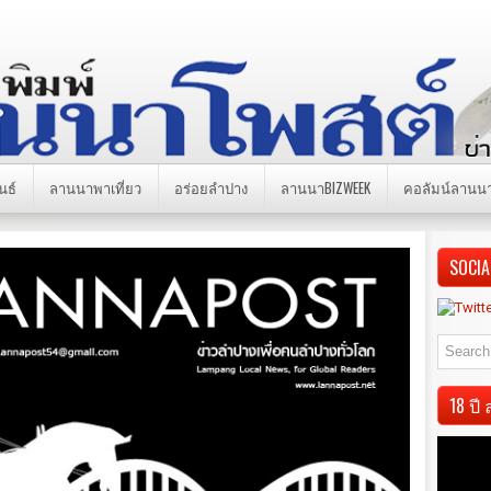
นธ์
ลานนาพาเที่ยว
อร่อยลำปาง
ลานนาBIZWEEK
คอลัมน์ลานน
SOCIA
18 ป