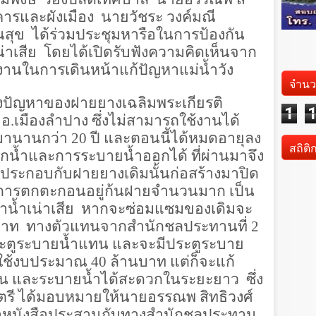
คารและผังเมือง นายวัชระ วงค์มณี
สุข ได้ร่วมประชุมหารือในการป้องกัน
่าเสีย โดยได้เปิดรับฟังความคิดเห็นจาก
งานในการเดินหน้าแก้ปัญหาแม่น้ำวัง
จำนว
าวถึงปัญหาของฝายยางเฉลิมพระเกียรติ
1
อ.เมืองลำปาง ซึ่งไม่สามารถใช้งานได้
นมานานกว่า
20
ปี และตอนนี้ได้หมดอายุลง
สถิติ
ักน้ำและการระบายน้ำออกได้ ที่ผ่านมาจึง
ย ประกอบกับฝายยางเดิมนั้นก่อสร้างมาปิด
ิดการตกตะกอนอยู่ก้นฝายจำนวนมาก เป็น
หาน้ำเน่าเสีย หากจะซ่อมแซมของเดิมจะ
บาท ทางตัวแทนจากสำนักชลประทานที่
2
ระตูระบายน้ำแทน และจะมีประตูระบาย
งใช้งบประมาณ
40
ล้านบาท แต่ก็จะแก้
 และระบายน้ำได้สะดวกในระยะยาว ซึ่ง
นตรี ได้มอบหมายให้นายอรรณพ สิทธิวงศ์
ำหนังสือประสานกับทางสำนักชลประทาน