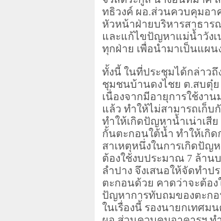
ทธิวงค์ ผอ.ส่วนควบคุมอา
หัวหน้าฝ่ายบริหารสาธารณ
และแก้ไขปัญหาแม่น้ำวังเน
ทุกฝ่าย เพื่อนำมาเป็นแผน
ทั้งนี้ ในที่ประชุมได้กล่
ชุมชนบ้านดงไชย ต.สบตุ๋ย 
เนื่องจากมีอายุการใช้งา
แล้ว ทำให้ไม่สามารถเก็บก
ทำให้เกิดปัญหาน้ำเน่าเสี
กั้นตะกอนใต้น้ำ ทำให้เก
สาเหตุหนึ่งในการเกิดปัญ
ต้องใช้งบประมาณ
7
ล้าน
ลำปาง จึงเสนอให้จัดทำป
ตะกอนด้วย คาดว่าจะต้อ
ปัญหาการทับถมของตะกอน
ในเรื่องนี้ รองนายกเทศม
ผอ.ส่วนควบคุมอาคารฯ ท