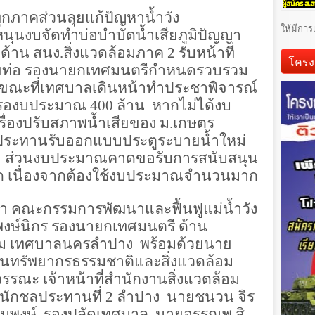
กภาคส่วนลุยแก้ปัญหาน้ำวัง
ให้มีการ
ุนงบจัดทำบ่อบำบัดน้ำเสียภูมิปัญญา
 ด้าน สนง.สิ่งแวดล้อมภาค
2
รับหน้าที่
โครง
ยท่อ รองนายกเทศมนตรีกำหนดรวบรวม
 ขณะที่เทศบาลเดินหน้าทำประชาพิจารณ์
างรองบประมาณ
400
ล้าน หากไม่ได้งบ
ื่องปรับสภาพน้ำเสียของ ม.เกษตร
ระทานรับออกแบบประตูระบายน้ำใหม่
 ส่วนงบประมาณคาดขอรับการสนับสนุน
หวัด เนื่องจากต้องใช้งบประมาณจำนวนมาก
มา คณะกรรมการพัฒนาและฟื้นฟูแม่น้ำวัง
พงษ์นิกร รองนายกเทศมนตรี ด้าน
อม เทศบาลนครลำปาง พร้อมด้วยนาย
านทรัพยากรธรรมชาติและสิ่งแวดล้อม
รรณะ เจ้าหน้าที่สำนักงานสิ่งแวดล้อม
นักชลประทานที่
2
ลำปาง นายชนวน จิร
สมพงษ์ รองปลัดเทศบาล นายอรรณพ สิ