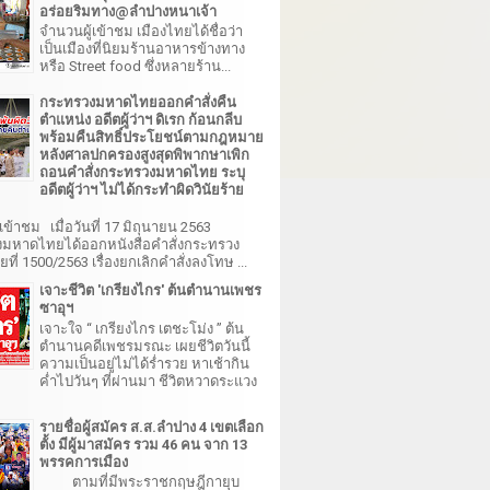
อร่อยริมทาง@ลำปางหนาเจ้า
จำนวนผู้เข้าชม เมืองไทยได้ชื่อว่า
เป็นเมืองที่นิยมร้านอาหารข้างทาง
หรือ Street food ซึ่งหลายร้าน...
กระทรวงมหาดไทยออกคำสั่งคืน
ตำแหน่ง อดีตผู้ว่าฯ ดิเรก ก้อนกลีบ
พร้อมคืนสิทธิ์ประโยชน์ตามกฎหมาย
หลังศาลปกครองสูงสุดพิพากษาเพิก
ถอนคำสั่งกระทรวงมหาดไทย ระบุ
อดีตผู้ว่าฯ ไม่ได้กระทำผิดวินัยร้าย
เข้าชม เมื่อวันที่ 17 มิถุนายน 2563
มหาดไทยได้ออกหนังสือคำสั่งกระทรวง
ี่ 1500/2563 เรื่องยกเลิกคำสั่งลงโทษ ...
เจาะชีวิต 'เกรียงไกร' ต้นตำนานเพชร
ซาอุฯ
เจาะใจ “ เกรียงไกร เตชะโม่ง ” ต้น
ตำนานคดีเพชรมรณะ เผยชีวิตวันนี้
ความเป็นอยู่ไม่ได้ร่ำรวย หาเช้ากิน
ค่ำไปวันๆ ที่ผ่านมา ชีวิตหวาดระแวง
รายชื่อผู้สมัคร ส.ส.ลำปาง 4 เขตเลือก
ตั้ง มีผู้มาสมัคร รวม 46 คน จาก 13
พรรคการเมือง
ตามที่มีพระราชกฤษฎีกายุบ