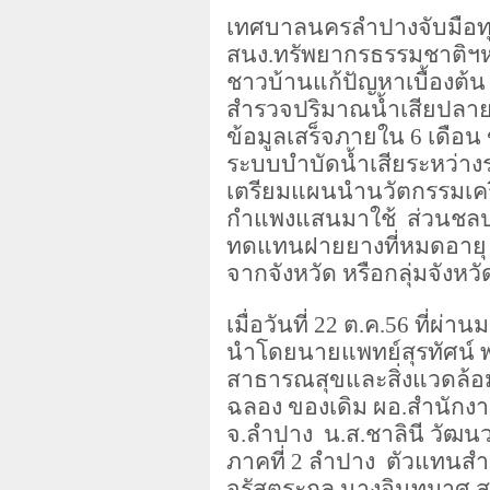
เทศบาลนครลำปางจับมือทุ
สนง.ทรัพยากรธรรมชาติฯหน
ชาวบ้านแก้ปัญหาเบื้องต้น
สำรวจปริมาณน้ำเสียปลา
ข้อมูลเสร็จภายใน
6
เดือน
ระบบบำบัดน้ำเสียระหว่
เตรียมแผนนำนวัตกรรมเคร
กำแพงแสนมาใช้ ส่วนชลป
ทดแทนฝายยางที่หมดอายุ
จากจังหวัด หรือกลุ่มจัง
เมื่อวันที่
22
ต.ค.
56
ที่ผ่าน
นำโดยนายแพทย์สุรทัศน์ 
สาธารณสุขและสิ่งแวดล้
ฉลอง ของเดิม ผอ.สำนักง
จ.ลำปาง น.ส.ชาลินี วัฒนว
ภาคที่
2
ลำปาง ตัวแทนสำ
จรัสตระกูล นางอินทมาศ 