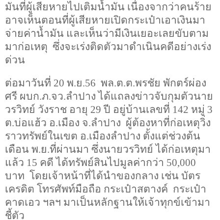
มันที่ผู้เสียหายไปเติมน้ำมัน เนื่องจากว่าคนร้าย
อาจเห็นตอนที่ผู้เสียหายเปิดกระเป๋าเอาเงินมา
จ่ายค่าน้ำมัน และเห็นว่ามีเงินเยอะเลยขับตาม
มาก่อเหตุ ซึ่งจะเร่งติดตัวมาดำเนินคดีอย่างเร่ง
ด่วน
ต่อมาวันที่
20
พ.ย.
56
พล.ต.ต.พรชัย พักตร์ผ่อง
ศรี ผบก.ภ.จว.ลำปาง ได้แถลงข่าวจับกุมตัวนาย
วรวิทย์ วังราช อายุ
29
ปี อยู่บ้านเลขที่
142
หมู่
3
ต.บ่อแฮ้ว อ.เมือง จ.ลำปาง ผู้ต้องหาที่ก่อเหตุวิ่ง
ราวทรัพย์ในเขต อ.เมืองลำปาง ตั้งแต่ช่วงต้น
เดือน พ.ย.ที่ผ่านมา ซึ่งนายวรวิทย์ ได้ก่อเหตุมา
แล้ว
15
คดี ได้ทรัพย์สินไปมูลค่ากว่า
50,000
บาท โดยเจ้าหน้าที่ได้นำของกลาง เช่น บัตร
เครดิต โทรศัพท์มือถือ กระเป๋าสตางค์ กระเป๋า
คาดเอว ฯลฯ มาเป็นหลักฐานให้เจ้าทุกข์เข้ามา
ชี้ตัว