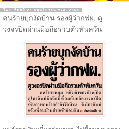
วันอาทิตย์ที่ 24 พฤศจิกายน พ.ศ. 2556
คนร้ายบุกงัดบ้าน รองผู้ว่ากฟผ. ดู
วงจรปิดผ่านมือถือรวบตัวทันควัน