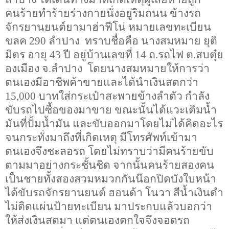
คนร้ายทำร้ายร่างกายนั่งอยู่ริมถนน ข้างรถ
จักรยานยนต์ยามาฮ่าฟีโน่ หมายเลขทะเบียน
ขลค 290 ลำปาง ทราบชื่อคือ นางสมหมาย ยุติ
มิตร อายุ 43 ปี อยู่บ้านเลขที่ 14 ถ.รถไฟ ต.สบตุ๋ย
องเมือง จ.ลำปาง โดยนางสมหมายให้การว่า
ตนเองมีอาชีพค้าขายและได้นำเงินสดกว่า
15
,
000 บาทใส่กระเป๋าสะพายข้างลำตัว กำลัง
ขับรถไปซื้อของมาขาย ขณะนั้นได้แวะเติมน้ำ
มันที่ปั้มน้ำมัน และขับออกมาโดยไม่ได้คิดอะไร
จนกระทั่งมาถึงที่เกิดเหตุ มีโทรศัพท์เข้ามา
ตนเองจึงชะลอรถ โดยไม่ทราบว่ามีคนร้ายขับ
ตามมาอย่างกระชั้นชิด จากนั้นคนร้ายสองคน
เป็นชายทั้งสองสวมหมวกกันน๊อกปิดบังใบหน้า
ได้ขับรถจักรยานยนต์ ฮอนด้า โนวา สีน้ำเงินดำ
ไม่ติดแผ่นป้ายทะเบียน มาประกบแล้วบอกว่า
ให้ส่งเงินสดมา แต่ตนเองตกใจจึงจอดรถ