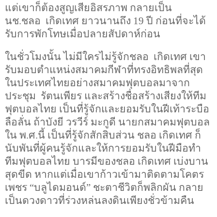
แต่เขาก็ต้องสูญเสียอิสรภาพ กลายเป็น
นช.ชลอ เกิดเทศ ยาวนานถึง
19
ปี ก่อนที่จะได้
รับการพักโทษเมื่อปลายสัปดาห์ก่อน
ในชั่วโมงนั้น ไม่มีใครไม่รู้จักชลอ เกิดเทศ เขา
รับมอบตำแหน่งสมาคมกีฬาที่ทรงอิทธิพลที่สุด
ในประเทศไทยอย่างสมาคมฟุตบอลมาจาก
ประชุม รัตนเพียร และสร้างชื่อสร้างเสียงให้ทีม
ฟุตบอลไทย เป็นที่รู้จักและยอมรับในฝีเท้าระบือ
ลือลั่น ถ้าบังยี วรวีร์ มะกูดี นายกสมาคมฟุตบอล
ใน พ.ศ.นี้ เป็นที่รู้จักสักสิบส่วน ชลอ เกิดเทศ ก็
นับพันที่ผู้คนรู้จักและให้การยอมรับในฝีมือทำ
ทีมฟุตบอลไทย บารมีของชลอ เกิดเทศ เบ่งบาน
สุดขีด หากแต่เมื่อเขาก้าวเข้ามาติดตามโคตร
เพชร “บลูไดมอนด์” ชะตาชีวิตก็พลิกผัน กลาย
เป็นดวงดาวที่ร่วงหล่นลงดินเพียงชั่วข้ามคืน