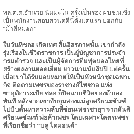
พล.ต.ต.อำนวย นิ่มมะโน ครั้งเป็นรอง ผบช.น.ซึ่ง
เป็นพนักงานสอบสวนคดีนี้ตั้งแต่แรก บอกกับ
“ม้าสีหมอก”
ในวันที่ชลอ เกิดเทศ สิ้นอิสรภาพนั้น เขากำลัง
รุ่งเรืองในชีวิตราชการ เป็นผู้บัญชาการประจำ
กรมตำรวจ และเป็นผู้จัดการทีมฟุตบอลไทยที่
สร้างผลงานยอดเยี่ยม ยาวนานนับสิบปี แต่ครั้น
เมื่อเขาได้รับมอบหมายให้เป็นหัวหน้าชุดเฉพาะ
กิจ ติดตามเพชรของราชวงศ์ไฟซาล แห่ง
ซาอุดิอาระเบีย ชลอ ก็ปิดฉากชีวิตของตัวเอง
ทันที หลังจากเขาจับกุมสองแม่ลูกศรีธนะขันฑ์
ไปบีบคั้นหาความลับที่ซ่อนเพชรซาอุฯ จากสันติ
ศรีธนะขัณฑ์ พ่อค้าเพชร โดยเฉพาะโคตรเพชร
ที่เรียกชื่อว่า “บลู ไดมอนด์”