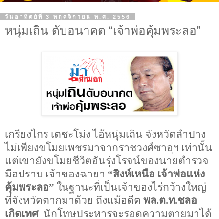
วันอาทิตย์ที่ 3 พฤศจิกายน พ.ศ. 2556
หนุ่มเถิน ดับอนาคต “เจ้าพ่อคุ้มพระลอ”
เกรียงไกร เตชะโม่ง ไอ้หนุ่มเถิน จังหวัดลำปาง
ไม่เพียงขโมยเพชรมาจากราชวงศ์ซาอุฯ เท่านั้น
แต่เขายังขโมยชีวิตอันรุ่งโรจน์ของนายตำรวจ
มือปราบ เจ้าของฉายา
“สิงห์เหนือ เจ้าพ่อแห่ง
คุ้มพระลอ”
ในฐานะที่เป็นเจ้าของไร่กว้างใหญ่
ที่จังหวัดตากมาด้วย ถึงแม้อดีต
พล.ต.ท.ชลอ
เกิดเทศ
นักโทษประหารจะรอดความตายมาได้