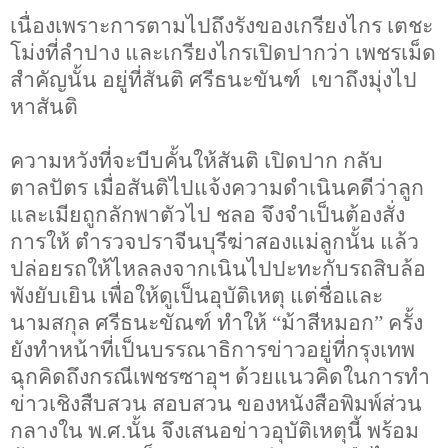
เนื่องเพราะการตามไปถึงรังของเกรียงไกร เตชะ
โม่งที่ลำปาง และเกรียงไกรเปิดปากว่า เพชรเม็ด
สำคัญนั้น อยู่ที่สันติ ศรีธนะขันฑ์ เขาถึงมุ่งไป
หาสันติ
ความหวังที่จะบีบคั้นให้สันติ เปิดปาก กลับ
ตาลปัตร เมื่อสันติไปแจ้งความดำเนินคดีว่าลูก
และเมียถูกลักพาตัวไป ชลอ จึงจำเป็นต้องสั่ง
การให้ ตำรวจปราจีนบุรีฆ่าสองแม่ลูกนั้น แล้ว
ปล่อยรถให้ไหลลงจากเนินไปปะทะกับรถสิบล้อ
พังยับเยิน เพื่อให้ดูเป็นอุบัติเหตุ แต่ชื่อและ
นามสกุล ศรีธนะขัณฑ์ ทำให้ “ม้าสีหมอก” ครั้ง
ยังทำหน้าที่เป็นบรรณาธิการข่าวอยู่ที่กรุงเทพ
ฉุกคิดถึงกรณีเพชรซาอุฯ ด้วยแนวคิดในการทำ
ข่าวเชิงสืบสวน สอบสวน ของหนังสือพิมพ์ส่วน
กลางใน พ.ศ.นั้น จึงเสนอข่าวอุบัติเหตุนี้ พร้อม