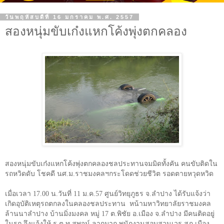
วันพฤหัสบดีที่ 16 มกราคม พ.ศ. 2557
สองหนุ่มขับเก๋งแหกโค้งพุ่งตกคลอง
สองหนุ่มขับเก๋งแหกโค้งพุ่งตกคลองชลประทานจมมิดทั้งคัน คนขับติดใน
รถหวิดดับ โชคดี นศ.ม.ราชมงคลฯกระโดดช่วยชีวิต รอดตายหวุดหวิด
เมื่อเวลา
17.00
น.วันที่
11
ม.ค.
57
ศูนย์วิทยุภูธร จ.ลำปาง ได้รับแจ้งว่า
เกิดอุบัติเหตุรถตกลงในคลองชลประทาน หน้ามหาวิทยาลัยราชมงคล
ล้านนาลำปาง บ้านมิ่งมงคล หมู่
17
ต.พิชัย อ.เมือง จ.ลำปาง มีคนติดอยู่
ในรถ จึงแจ้งให้ ร.ต.ท.สุพจน์ ลากมาก พนักงานสอบสวนเวร สภ.เมือง