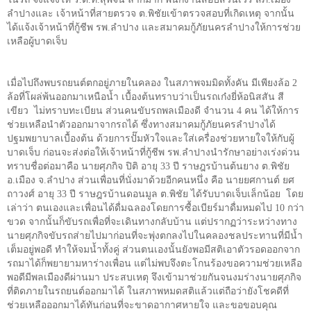
ลำปางและ เจ้าหน้าที่สายตรวจ ต.พิชัยเข้าตรวจสอบที่เกิดเหตุ จากนั้น
ได้แจ้งเจ้าหน้าที่กู้ชีพ รพ.ลำปาง และสมาคมกู้ภัยนครลำปางให้การช่วย
เหลือผู้บาดเจ็บ
เมื่อไปถึงพบรถยนต์ตกอยู่ภายในคลอง ในสภาพจมมิดทั้งคัน มีเพียงล้อ
2
ล้อที่โผล่พ้นออกมาเหนือน้ำ เบื้องต้นทราบว่าเป็นรถเก๋งยี่ห้อนิสสัน สี
เขียว ไม่ทราบทะเบียน ส่วนคนขับรถพลเมืองดี จำนวน
4
คน ได้ให้การ
ช่วยเหลือนำตัวออกมาจากรถได้ ซึ่งทางสมาคมกู้ภัยนครลำปางได้
ปฐมพยาบาลเบื้องต้น ด้วยการปั๊มหัวใจและใส่เครื่องช่วยหายใจให้กับผู้
บาดเจ็บ ก่อนจะส่งต่อให้เจ้าหน้าที่กู้ชีพ รพ.ลำปางนำรักษาอย่างเร่งด่วน
ทราบชื่อต่อมาคือ นายศุภกิจ ปิติ อายุ
33
ปี ราษฎรบ้านต้นยาง ต.พิชัย
อ.เมือง จ.ลำปาง ส่วนเพื่อนที่นั่งมาด้วยอีกคนหนึ่ง คือ นายยศกานต์ ยศ
ถาวงศ์ อายุ
33
ปี ราษฎรบ้านดอนมูล ต.พิชัย ได้รับบาดเจ็บเล็กน้อย โดย
เล่าว่า ตนเองและเพื่อนได้ดื่มฉลองโดยการซื้อเบียร์มาดื่มหมดไป
10
กว่า
ขวด จากนั้นก็ขับรถเพื่อที่จะเดินทางกลับบ้าน แต่ปรากฏว่าระหว่างทาง
นายศุภกิจขับรถส่ายไปมาก่อนที่จะพุ่งตกลงไปในคลองชลประทานที่มีน้ำ
เต็มอยู่พอดี ทำให้จมน้ำทั้งคู่ ส่วนตนเองนั้นยังพอมีสติเอาตัวรอดออกจาก
รถมาได้ก็พยายามหาร่างเพื่อน แต่ไม่พบจึงตะโกนร้องขอความช่วยเหลือ
พอดีมีพลเมืองดีผ่านมา ประสบเหตุ จึงเข้ามาช่วยกันจนงมร่างนายศุภกิจ
ที่ติดภายในรถยนต์ออกมาได้ ในสภาพหมดสติแล้วแต่ถือว่ายังโชคดีที่
ช่วยเหลือออกมาได้ทันก่อนที่จะขาดอากาศหายใจ และขอขอบคุณ