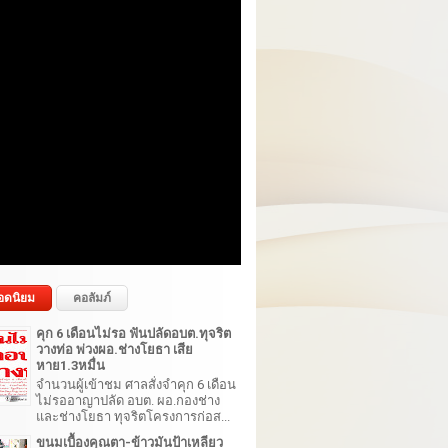
อดนิยม
คอลัมภ์
คุก 6 เดือนไม่รอ ฟันปลัดอบต.ทุจริต
วางท่อ พ่วงผอ.ช่างโยธา เสีย
หาย1.3หมื่น
จำนวนผู้เข้าชม ศาลสั่งจำคุก 6 เดือน
ไม่รออาญาปลัด อบต. ผอ.กองช่าง
และช่างโยธา ทุจริตโครงการก่อส...
ขนมเบื้องคุณตา-ข้าวมันป้าเหลียว