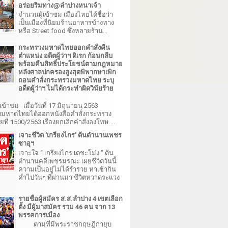
อร่อยริมทาง@ลำปางหนาเจ้า
จำนวนผู้เข้าชม เมืองไทยได้ชื่อว่า
เป็นเมืองที่นิยมร้านอาหารข้างทาง
หรือ Street food ซึ่งหลายร้าน...
กระทรวงมหาดไทยออกคำสั่งคืน
ตำแหน่ง อดีตผู้ว่าฯ ดิเรก ก้อนกลีบ
พร้อมคืนสิทธิ์ประโยชน์ตามกฎหมาย
หลังศาลปกครองสูงสุดพิพากษาเพิก
ถอนคำสั่งกระทรวงมหาดไทย ระบุ
อดีตผู้ว่าฯ ไม่ได้กระทำผิดวินัยร้าย
เข้าชม เมื่อวันที่ 17 มิถุนายน 2563
มหาดไทยได้ออกหนังสือคำสั่งกระทรวง
ี่ 1500/2563 เรื่องยกเลิกคำสั่งลงโทษ ...
เจาะชีวิต 'เกรียงไกร' ต้นตำนานเพชร
ซาอุฯ
เจาะใจ “ เกรียงไกร เตชะโม่ง ” ต้น
ตำนานคดีเพชรมรณะ เผยชีวิตวันนี้
ความเป็นอยู่ไม่ได้ร่ำรวย หาเช้ากิน
ค่ำไปวันๆ ที่ผ่านมา ชีวิตหวาดระแวง
รายชื่อผู้สมัคร ส.ส.ลำปาง 4 เขตเลือก
ตั้ง มีผู้มาสมัคร รวม 46 คน จาก 13
พรรคการเมือง
ตามที่มีพระราชกฤษฎีกายุบ