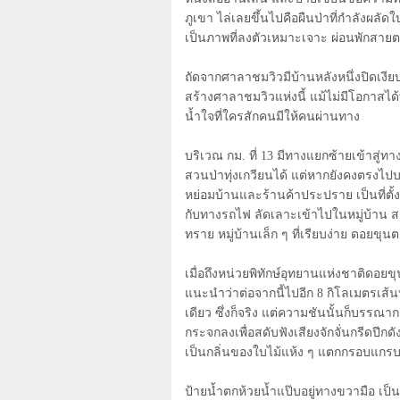
ภูเขา ไล่เลยขึ้นไปคือผืนป่าที่กำลังผลัดใ
เป็นภาพที่ลงตัวเหมาะเจาะ ผ่อนพักสายต
ถัดจากศาลาชมวิวมีบ้านหลังหนึ่งปิดเงียบเ
สร้างศาลาชมวิวแห่งนี้ แม้ไม่มีโอกาสได้
น้ำใจที่ใครสักคนมีให้คนผ่านทาง
บริเวณ กม. ที่
13
มีทางแยกซ้ายเข้าสู่
สวนป่าทุ่งเกวียนได้ แต่หากยังคงตรงไป
หย่อมบ้านและร้านค้าประปราย เป็นที่ตั
กับทางรถไฟ ลัดเลาะเข้าไปในหมู่บ้าน 
ทราย หมู่บ้านเล็ก ๆ ที่เรียบง่าย ดอยขุ
เมื่อถึงหน่วยพิทักษ์อุทยานแห่งชาติดอยข
แนะนำว่าต่อจากนี้ไปอีก
8
กิโลเมตรเส้
เดียว ซึ่งก็จริง แต่ความชันนั้นก็บรร
กระจกลงเพื่อสดับฟังเสียงจักจั่นกรีดปีกด
เป็นกลิ่นของใบไม้แห้ง ๆ แตกกรอบแกรบ 
ป้ายน้ำตกห้วยน้ำแป๊บอยู่ทางขวามือ เป็น