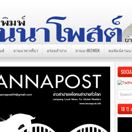
นธ์
ลานนาพาเที่ยว
อร่อยลำปาง
ลานนาBIZWEEK
คอลัมน์ลานน
SOCIA
18 ป