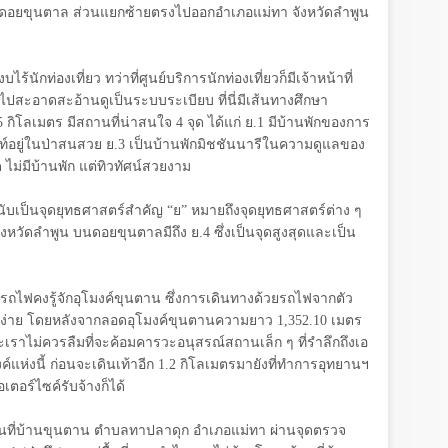
ิดอยขุนตาล ส่วนแยกซ้ายตรงไปออกอำเภอแม่ทา จังหวัดลำพูน
นักท่องเที่ยว ทว่าที่ศูนย์บริการนักท่องเที่ยวก็มีเจ้าหน้าที่
ไปสะอาดสะอ้านดูเป็นระบบระเบียบ ที่นี่มีเส้นทางศึกษา
5
กิโลเมตร มีสถานที่น่าสนใจ
4
จุด ได้แก่ ย.
1
มีบ้านพักของการ
ท์อยู่ในป่าสนสวย ย.
3
เป็นบ้านพักมิชชันนารีในความดูแลของ
ด ไม่มีบ้านพัก แต่ทิวทัศน์สวยงาม
ับเป็นจุดยุทธศาสตร์สำคัญ
“
ย
”
หมายถึงจุดยุทธศาสตร์ต่าง ๆ
ังหวัดลำพูน บนดอยขุนตาลมีถึง ย.
4
ซึ่งเป็นจุดสูงสุดและเป็น
ไฟคงรู้จักอุโมงค์ขุนตาน ซึ่งการเดินทางด้วยรถไฟจากตัว
่องง่าย โดยหลังจากลอดอุโมงค์ขุนตานความยาว
1,352.10
เมตร
เราไม่ควรลืมที่จะค้อมคารวะอนุสรณ์สถานเล็ก ๆ ที่รำลึกถึงเอ
์แห่งนี้ ก่อนจะเดินเท้าอีก
1.2
กิโลเมตรมายังที่ทำการอุทยานฯ
อร์ไซค์รับจ้างก็ได้
ูนที่บ้านขุนตาน ตำบลทาปลาดุก อำเภอแม่ทา ผ่านจุดตรวจ