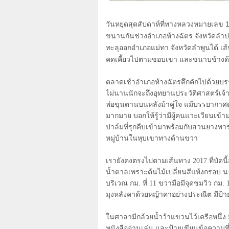
วันหยุดสุดสัปดาห์ที่ทางหลวงหมายเลข
ขนานกันช่วงอำเภอห้างฉัตร จังหวัดล
ทะลุออกอำเภอแม่ทา จังหวัดลำพูนได้ เส
คดเคี้ยวไปตามขอบเขา และขนาบข้างด้วย
ตลาดเช้าอำเภอห้างฉัตรคึกคักไปด้วยบรร
ไม่นานนักจะถึงอุทยานประวัติศาสตร์เ
พ่อขุนตานบนหลังม้าคู่ใจ แม้บรรยากาศดูเ
มากมาย บอกให้รู้ว่ามีผู้คนแวะเวียนเข
ปาล์มที่รุกคืบเข้ามาพร้อมกับสวนยางพาร
หมู่บ้านในหุบเขาทางด้านขวา
เรายังคงตรงไปตามเส้นทาง
2017
ที่บัด
น้ำตาลเพราะต้นไม้เปลี่ยนสีแห้งกรอบ น
บริเวณ กม. ที่
11
ขวามือมีจุดชมวิว กม.
มุงหลังคาด้วยหญ้าคาอย่างประณีต มีป้าย
ในศาลามีกล้วยน้ำว้าแขวนไว้เครือหนึ่ง มี
หนังสืออ่านเล่น และป้ายเขียนข้อความท