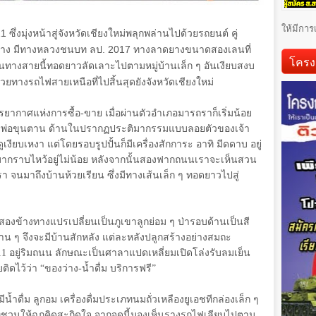
ให้มีการ
11
ซึ่งมุ่งหน้าสู่จังหวัดเชียงใหม่พลุกพล่านไปด้วยรถยนต์ คู่
ำปาง มีทางหลวงชนบท ลป.
2017
ทางลาดยางขนาดสองเลนที่
โครง
้นทางสายนี้ทอดยาวลัดเลาะไปตามหมู่บ้านเล็ก ๆ อันเงียบสงบ
ทางรถไฟสายเหนือที่ไปสิ้นสุดยังจังหวัดเชียงใหม่
ยากาศแห่งการซื้อ-ขาย เมื่อผ่านตัวอำเภอมารถราก็เริ่มน้อย
จ้าพ่อขุนตาน ด้านในปรากฏประติมากรรมแบบลอยตัวของเจ้า
งียบเหงา แต่โดยรอบรูปปั้นก็มีเครื่องสักการะ อาทิ มีดดาบ อยู่
้ามากราบไหว้อยู่ไม่น้อย หลังจากนั้นสองฟากถนนเราจะเห็นสวน
า จนมาถึงบ้านห้วยเรียน ซึ่งมีทางเส้นเล็ก ๆ ทอดยาวไปสู่
นี้สองข้างทางแปรเปลี่ยนเป็นภูเขาลูกย่อม ๆ ป่ารอบด้านเป็นสี
าน ๆ จึงจะมีบ้านสักหลัง แต่ละหลังปลูกสร้างอย่างสมถะ
11
อยู่ริมถนน ลักษณะเป็นศาลาแปดเหลี่ยมเปิดโล่งรับลมเย็น
ติดไว้ว่า
“
ของว่าง-น้ำดื่ม บริการฟรี
”
น้ำดื่ม ลูกอม เครื่องดื่มประเภทนมถั่วเหลืองยูเอชทีกล่องเล็ก ๆ
ี่ชวนให้ฉุกคิดสะกิดใจ จากจุดนี้มองเห็นรางรถไฟเลียบไปตาม