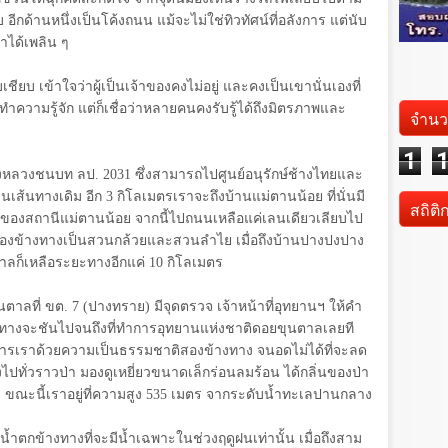
บ อีกด้านหนึ่งเป็นโค้งถนน แม้จะไม่ใช่ทิวทัศน์ที่อลังการ แต่นับ
าได้เพลิน ๆ
ชียบ เข้าใจว่าผู้เป็นเจ้าของคงไม่อยู่ และคงเป็นเขานั่นเองที่
ทำความรู้จัก แต่ก็เชื่อว่าหลายคนคงรับรู้ได้ถึงมิตรภาพและ
จำนว
1
ทางหลวงชนบท ลป.
2031
ซึ่งสามารถไปศูนย์อนุรักษ์ช้างไทยและ
บนเส้นทางเดิม อีก
3
กิโลเมตรเราจะถึงบ้านแม่ตานน้อย ที่นั่นมี
สถิติ
้งของสถานีแม่ตานน้อย จากนี้ไปถนนเหลือแค่เลนเดียวเลียบไป
สองข้างทางเป็นสวนกล้วยและสวนลำไย เมื่อถึงบ้านปางปงปาง
นตาลก็เหลือระยะทางอีกแค่
10
กิโลเมตร
ุนตาลที่ ขต.
7
(ปางทราย) มีจุดตรวจ เจ้าหน้าที่อุทยานฯ ให้คำ
นทางจะชันไปจนถึงที่ทำการอุทยานแห่งชาติดอยขุนตาลเลยที
ณาการเราด้วยความเป็นธรรมชาติสองข้างทาง จนอดไม่ได้ที่จะลด
ังไปทั่วราวป่า มองดูเหยี่ยวขนาดเล็กร่อนลมร้อน ได้กลิ่นของป่า
ขณะนี้เราอยู่ที่ความสูง
535
เมตร จากระดับน้ำทะเลปานกลาง
น้ำตกข้างทางที่จะมีน้ำเฉพาะในช่วงฤดูฝนเท่านั้น เมื่อถึงสาม