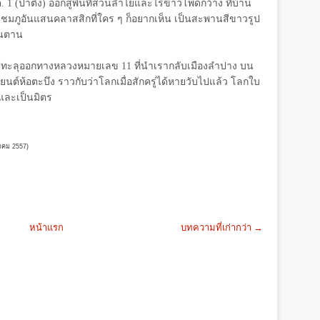
ต.
1
(ป่าตึง) ออกสู่พื้นที่สวนลำไยและไร่ข้าวโพดกว้าง ที่บ้าน
มภูอันแสนคลาสสิกที่ใคร ๆ ก็อยากเห็น เป็นสะพานสีขาวรูป
ขุนตาน
ไปทะลุออกทางหลวงหมายเลข
11
ที่นำเรากลับเมืองลำปาง บน
ยนต์ห้อตะบึง ราวกับว่าโลกเมื่อสักครู่ได้หายวับไปแล้ว โลกใบ
บและเป็นมิตร
นาคม
2557)
หน้าแรก
บทความที่เก่ากว่า →