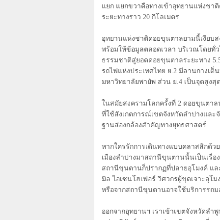
แยก แยกขวาคือทางเข้าอุทยานแห่งชาต
ระยะทางราว
20
กิโลเมตร
อุทยานแห่งชาติดอยขุนตาลยามนี้เงียบสงบไร้
พร้อมให้ข้อมูลตลอดเวลา บริเวณโดยทั่ว
ธรรมชาติสู่ยอดดอยขุนตาลระยะทาง
5.
รถไฟแห่งประเทศไทย ย.
2
มีลานกางเต็น
มหาวิทยาลัยพายัพ ส่วน ย.
4
เป็นจุดสูงสุ
ในสมัยสงครามโลกครั้งที่
2
ดอยขุนตาลน
ที่ใช้สังเกตการณ์เขตจังหวัดลำปางและจ
ฐานส่องกล้องสำคัญทางยุทธศาสตร์
หากใครรักการเดินทางแบบคลาสสิกด้วยรถ
เมืองลำปางมาสถานีขุนตานนั้นเป็นเรื
สถานีขุนตานก็ปรากฏที่ปลายอุโมงค์ และ
มิล ไอเซนโฮเฟอร์ วิศวกรผู้ขุดเจาะอุโมงค
หรือจากสถานีขุนตานอาจใช้บริการรถมอเต
ออกจากอุทยานฯ เราเข้าเขตจังหวัดลำพ