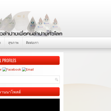
า
สุขภาพ
ติดต่อเรา
L PROFILES
ี ลานนาโพสต์