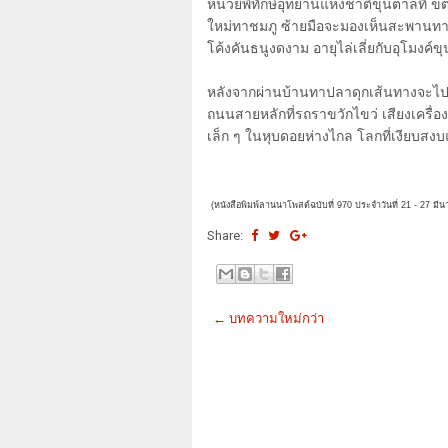
หน่วยพิทักษ์อุทยานแห่งชาติขุนตาลที่ ข
ใหม่ทาชมภู ซ้ายมือจะมองเห็นสะพานทาช
โค้งคันธนูงดงาม อายุไล่เลี่ยกับอุโมงค์
หลังจากผ่านบ้านทาปลาดุกเส้นทางจะ
ถนนสายหลักที่รถราขวักไขว่ เสียงเครื่อง
เล็ก ๆ ในหุบดอยห่างไกล โลกที่เงียบสง
(หนังสือพิมพ์ลานนาโพสต์ฉบับที่ 970 ประจำวันที่ 21 - 27 มี
Share:
← บทความใหม่กว่า