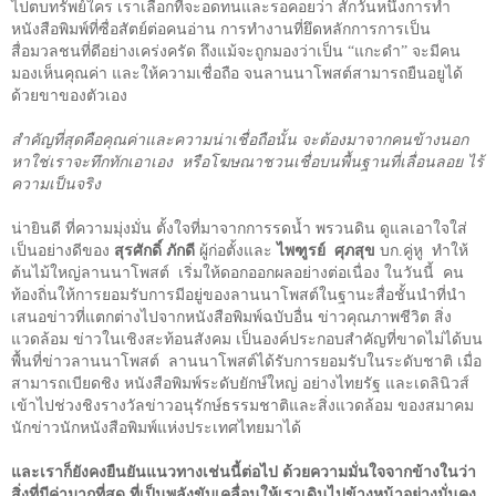
ไปตบทรัพย์ใคร เราเลือกที่จะอดทนและรอคอยว่า สักวันหนึ่งการทำ
หนังสือพิมพ์ที่ซื่อสัตย์ต่อคนอ่าน การทำงานที่ยึดหลักการการเป็น
สื่อมวลชนที่ดีอย่างเคร่งครัด ถึงแม้จะถูกมองว่าเป็น “แกะดำ” จะมีคน
มองเห็นคุณค่า และให้ความเชื่อถือ จนลานนาโพสต์สามารถยืนอยูได้
ด้วยขาของตัวเอง
สำคัญที่สุดคือคุณค่าและความน่าเชื่อถือนั้น จะต้องมาจากคนข้างนอก
หาใช่เราจะทึกทักเอาเอง หรือโฆษณาชวนเชื่อบนพื้นฐานที่เลื่อนลอย ไร้
ความเป็นจริง
น่ายินดี ที่ความมุ่งมั่น ตั้งใจที่มาจากการรดน้ำ พรวนดิน ดูแลเอาใจใส่
เป็นอย่างดีของ
สุรศักดิ์ ภักดี
ผู้ก่อตั้งและ
ไพฑูรย์ ศุภสุข
บก.คู่หู ทำให้
ต้นไม้ใหญ่ลานนาโพสต์ เริ่มให้ดอกออกผลอย่างต่อเนื่อง ในวันนี้ คน
ท้องถิ่นให้การยอมรับการมีอยู่ของลานนาโพสต์ในฐานะสื่อชั้นนำที่นำ
เสนอข่าวที่แตกต่างไปจากหนังสือพิมพ์ฉบับอื่น ข่าวคุณภาพชีวิต สิ่ง
แวดล้อม ข่าวในเชิงสะท้อนสังคม เป็นองค์ประกอบสำคัญที่ขาดไม่ได้บน
พื้นที่ข่าวลานนาโพสต์ ลานนาโพสต์ได้รับการยอมรับในระดับชาติ เมื่อ
สามารถเบียดชิง หนังสือพิมพ์ระดับยักษ์ใหญ่ อย่างไทยรัฐ และเดลินิวส์
เข้าไปช่วงชิงรางวัลข่าวอนุรักษ์ธรรมชาติและสิ่งแวดล้อม ของสมาคม
นักข่าวนักหนังสือพิมพ์แห่งประเทศไทยมาได้
และเราก็ยังคงยืนยันแนวทางเช่นนี้ต่อไป ด้วยความมั่นใจจากข้างในว่า
สิ่งที่มีค่ามากที่สุด ที่เป็นพลังขับเคลื่อนให้เราเดินไปข้างหน้าอย่างมั่นคง