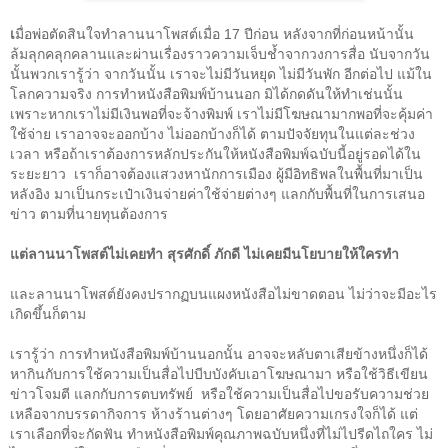
มื่อพ่อตัดสินใจทำลานนาโพสต์เมื่อ
17
ปีก่อน หลังจากที่ก่อนหน้านั้น
เ
ล้มลุกคลุกคลานและผ่านเรื่องราวความเจ็บช้ำจากวงการสื่อ นับจากวัน
นั้นพวกเรารู้ว่า จากวันนั้น เราจะไม่มีวันหยุด ไม่มีวันพัก อีกต่อไป แม้ใน
โลกความจริง การทำหนังสือพิมพ์บ้านนอก มิได้กดดันให้ทำเช่นนั้น
เพราะหากเราไม่มีเงินพอที่จะจ้างพิมพ์ เราไม่มีโฆษณามากพอที่จะคุ้มค่า
ใช้จ่าย เราอาจจะออกบ้าง ไม่ออกบ้างก็ได้ ตามปัจจัยทุนในแต่ละช่วง
เวลา หรือถ้าเราต้องการหลักประกันให้หนังสือพิมพ์ฉบับนี้อยู่รอดได้ใน
ระยะยาว เราก็อาจต้องแสวงหานักการเมือง ผู้มีอิทธิพลในพื้นที่มาเป็น
หลังอิง มาเป็นกระเป๋าเงินจ่ายค่าใช้จ่ายต่างๆ แลกกับพื้นที่ในการเสนอ
ข่าว ตามที่นายทุนต้องการ
แต่ลานนาโพสต์ไม่เคยทำ สุรศักดิ์ ภักดี ไม่เคยมีนโยบายให้ใครทำ
และลานนาโพสต์ยังคงปรากฏบนแผงหนังสือไม่ขาดตอน ไม่ว่าจะมีอะไร
เกิดขึ้นก็ตาม
เรารู้ว่า การทำหนังสือพิมพ์บ้านนอกนั้น อาจจะหลับตาเสียข้างหนึ่งก็ได้
หากินกับการใช้ความเป็นสื่อไปบีบบังคับเอาโฆษณามา หรือใช้วิธีเขียน
ข่าวโจมตี แลกกับการตบทรัพย์ หรือใช้ความเป็นสื่อไปขอรับความช่วย
เหลือจากบรรดากิจการ ห้างร้านต่างๆ โดยอาศัยความเกรงใจก็ได้ แต่
เราเลือกที่จะกัดฟัน ทำหนังสือพิมพ์คุณภาพฉบับหนึ่งที่ไม่ไปรีดไถใคร ไม่