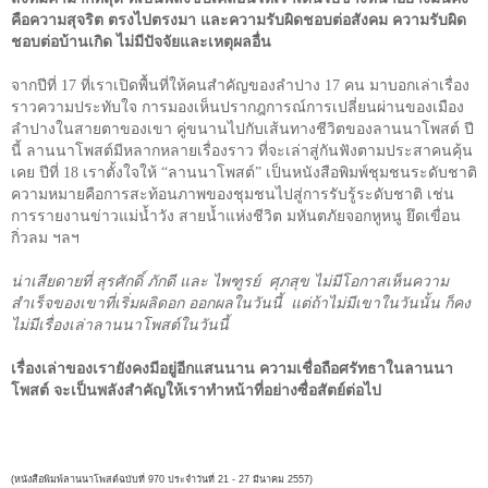
คือความสุจริต ตรงไปตรงมา และความรับผิดชอบต่อสังคม ความรับผิด
ชอบต่อบ้านเกิด ไม่มีปัจจัยและเหตุผลอื่น
จากปีที่
17
ที่เราเปิดพื้นที่ให้คนสำคัญของลำปาง
17
คน มาบอกเล่าเรื่อง
ราวความประทับใจ การมองเห็นปรากฎการณ์การเปลี่ยนผ่านของเมือง
ลำปางในสายตาของเขา คู่ขนานไปกับเส้นทางชีวิตของลานนาโพสต์ ปี
นี้ ลานนาโพสต์มีหลากหลายเรื่องราว ที่จะเล่าสู่กันฟังตามประสาคนคุ้น
เคย ปีที่
18
เราตั้งใจให้ “ลานนาโพสต์” เป็นหนังสือพิมพ์ชุมชนระดับชาติ
ความหมายคือการสะท้อนภาพของชุมชนไปสู่การรับรู้ระดับชาติ เช่น
การรายงานข่าวแม่น้ำวัง สายน้ำแห่งชีวิต มหันตภัยจอกหูหนู ยึดเขื่อน
กิ่วลม ฯลฯ
น่าเสียดายที่ สุรศักดิ์ ภักดี และ ไพฑูรย์ ศุภสุข ไม่มีโอกาสเห็นความ
สำเร็จของเขาที่เริ่มผลิดอก ออกผลในวันนี้ แต่ถ้าไม่มีเขาในวันนั้น ก็คง
ไม่มีเรื่องเล่าลานนาโพสต์ในวันนี้
เรื่องเล่าของเรายังคงมีอยู่อีกแสนนาน ความเชื่อถือศรัทธาในลานนา
โพสต์ จะเป็นพลังสำคัญให้เราทำหน้าที่อย่างซื่อสัตย์ต่อไป
(หนังสือพิมพ์ลานนาโพสต์ฉบับที่ 970 ประจำวันที่ 21 - 27 มีนาคม
2557)