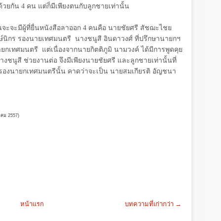
ด้วยกัน
4
คน แต่ก็มีเพียงตนกับลูกชายเท่านั้น
ะจะมีผู้ที่ยื่นหนังสือลาออก
4
คนคือ นายชัยศรี สัชฌะไชย
ษ์นิกร รองนายเทศมนตรี
นางชนูสี อินดาวงศ์ ที่ปรึกษานายกฯ
ายกเทศมนตรี
แต่เนื่องจากนายกิตติภูมิ นามวงค์ ได้มีการพูดคุย
ชนูสี ช่วยงานต่อ จึงมีเพียงนายชัยศรี และลูกชายเท่านั้นที่
ป็นรองนายกเทศมนตรีนั้น คาดว่าจะเป็น นายสมเกียรติ อัญชนา
หาคม
2557)
หน้าแรก
บทความที่เก่ากว่า →