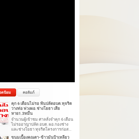
อดนิยม
คอลัมภ์
คุก 6 เดือนไม่รอ ฟันปลัดอบต.ทุจริต
วางท่อ พ่วงผอ.ช่างโยธา เสีย
หาย1.3หมื่น
จำนวนผู้เข้าชม ศาลสั่งจำคุก 6 เดือน
ไม่รออาญาปลัด อบต. ผอ.กองช่าง
และช่างโยธา ทุจริตโครงการก่อส...
ขนมเบื้องคุณตา-ข้าวมันป้าเหลียว