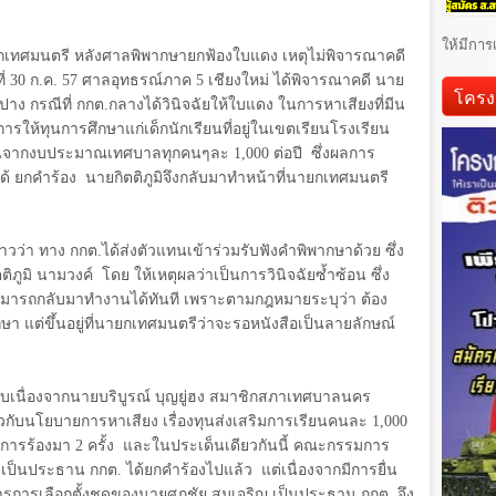
ให้มีการ
นายกเทศมนตรี หลังศาลพิพากษายกฟ้องใบแดง เหตุไม่พิจารณาคดี
นที่ 30 ก.ค. 57 ศาลอุทธรณ์ภาค 5 เชียงใหม่ ได้พิจารณาคดี นาย
โครง
าง กรณีที่ กกต.กลางได้วินิจฉัยให้ใบแดง ในการหาเสียงที่มีน
งการให้ทุนการศึกษาแก่เด็กนักเรียนที่อยู่ในเขตเรียนโรงเรียน
รียนจากงบประมาณเทศบาลทุกคนๆละ 1
,
000 ต่อปี
ซึ่งผลการ
้ ยกคำร้อง
นายกิตติภูมิจึงกลับมาทำหน้าที่นายกเทศมนตรี
วว่า ทาง กกต.ได้ส่งตัวแทนเข้าร่วมรับฟังคำพิพากษาด้วย ซึ่ง
ิภูมิ นามวงค์
โดย ให้เหตุผลว่าเป็นการวินิจฉัยซ้ำซ้อน ซึ่ง
็สามารถกลับมาทำงานได้ทันที เพราะตามกฎหมายระบุว่า ต้อง
กษา แต่ขึ้นอยู่ที่นายกเทศมนตรีว่าจะรอหนังสือเป็นลายลักษณ์
สืบเนื่องจากนายบริบูรณ์ บุญยู่ฮง สมาชิกสภาเทศบาลนคร
ี่ยวกับนโยบายการหาเสียง เรื่องทุนส่งเสริมการเรียนคนละ 1,000
ีการร้องมา 2 ครั้ง
และในประเด็นเดียวกันนี้ คณะกรรมการ
 เป็นประธาน กกต. ได้ยกคำร้องไปแล้ว
แต่เนื่องจากมีการยื่น
รการเลือกตั้งชุดของนายศุภชัย สมเจริญ เป็นประธาน กกต. จึง