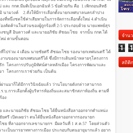
และ กกต.มีมติเป็นเอกฉันท์ 5 ข้อด้วยกัน คือ
1.เพิกถอนสิทธิ
ภูมิ นามวงค์
2.สั่งให้มีการเลือกตั้งนายกเทศบาลนครลำปาง
ูกร้องที่หนึ่งชดใช้ค่าเสียหายในการจัดการเลือกตั้งใหม่ 4.ดำเนิน
องคัดค้านในส่วนของผู้ถูกร้องที่ 2-5 ประกอบด้วย นายแพทย์สุร
งชนูสี อินดาวงศ์ และนายอภิชัย สัชฌะไชย
จากนั้น กกต.ได้
จำนว
งใหม่ ตามขั้นตอน
1
าที่ไปร่วม 4 เดือน นายชัยศรี สัชฌะไชย รองนายกเทศมนตรี ได้
นงานของนายกเทศมนตรีได้ ซึ่งมีการเดินหน้าหลายๆโครงการ
สถิติ
รัก
โครงการปรับภูมิทัศน์ศาลหลักเมือง โครงการพัฒนาและ
ขา
โครงการเราช่วยกัน เป็นต้น
ที่ผ่านมาก็ได้มีการวินิจฉัยแล้ว ว่านโยบายดังกล่าวสามารถ
ร.บ.การเลือกตั้งผู้บริหารท้องถิ่นและสมาชิกสภาท้องถิ่น ตามที่
ร้อง
ย และนายอภิชัย สัชฌะไชย ได้ยื่นหนังสือลาออกจากตำแหน่ง
ยศรี เปิดเผยว่า ตนได้ยื่นหนังสือลาออกจากรองนายก
ะไชย ที่ลาออกจากเลขานายกฯ
มีผลวันที่
1
ส.ค.
57
โดยส่วนตัว
เพราะเป็นมารยาททางการเมือง ประกอบกับตนอายุมากแล้ว อยาก