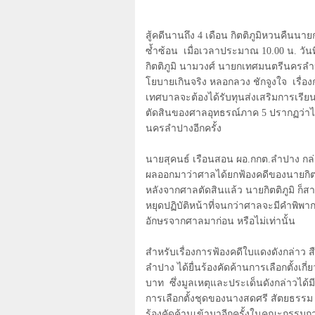
สู้คดีนานถึง 4 เดือน กิตติภูมิหวนคืน
ซ้ำซ้อน เมื่อเวลาประมาณ
10
.00 น. วั
กิตติภูมิ นามวงศ์ นายกเทศมนตรีนครลำป
โยบายเกินจริง หลอกลวง ชักจูงใจ
เรื่อ
เทศบาลจะต้องได้รับทุนส่งเสริมการเ
ตัดสินของศาลอุทธรณ์ภาค
5
ปรากฏว่าได
นครลำปางอีกครั้ง
นายสุคนธ์ เรือนสอน ผอ.กกต.ลำปาง กล่า
ผลออกมาว่าศาลได้ยกฟ้องคดีของนายกิตต
หลังจากศาลตัดสินแล้ว นายกิตติภูมิ ก
หยุดปฏิบัติหน้าที่จนกว่าศาลจะมีคำพิพา
อักษรจากศาลมาก่อน หรือไม่เท่านั้น
สำหรับเรื่องการฟ้องคดีใบแดงดังกล่าว 
ลำปาง ได้ยื่นร้องคัดค้านการเลือกตั้งเก
บาท
ซึ่งมูลเหตุและประเด็นดังกล่าวได้ม
การเลือกตั้งชุดของนางสดศรี สัตยธรรม
ร้องคัดค้านเข้ามาอีกครั้งในคณะกรรมกา