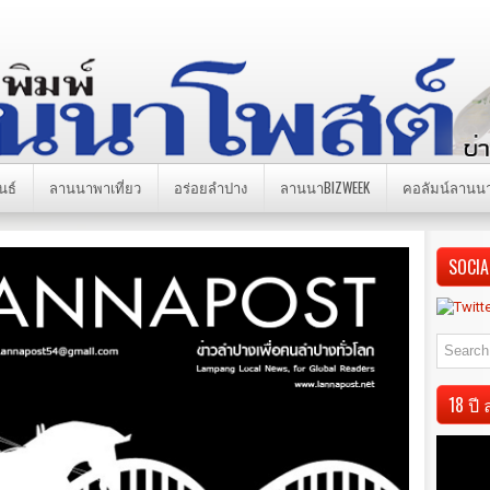
นธ์
ลานนาพาเที่ยว
อร่อยลำปาง
ลานนาBIZWEEK
คอลัมน์ลานน
SOCIA
18 ป