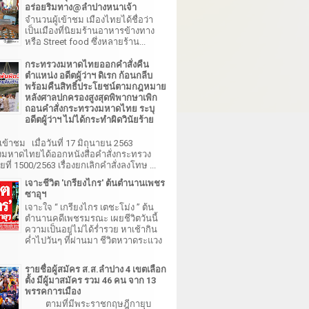
อร่อยริมทาง@ลำปางหนาเจ้า
จำนวนผู้เข้าชม เมืองไทยได้ชื่อว่า
เป็นเมืองที่นิยมร้านอาหารข้างทาง
หรือ Street food ซึ่งหลายร้าน...
กระทรวงมหาดไทยออกคำสั่งคืน
ตำแหน่ง อดีตผู้ว่าฯ ดิเรก ก้อนกลีบ
พร้อมคืนสิทธิ์ประโยชน์ตามกฎหมาย
หลังศาลปกครองสูงสุดพิพากษาเพิก
ถอนคำสั่งกระทรวงมหาดไทย ระบุ
อดีตผู้ว่าฯ ไม่ได้กระทำผิดวินัยร้าย
เข้าชม เมื่อวันที่ 17 มิถุนายน 2563
มหาดไทยได้ออกหนังสือคำสั่งกระทรวง
ี่ 1500/2563 เรื่องยกเลิกคำสั่งลงโทษ ...
เจาะชีวิต 'เกรียงไกร' ต้นตำนานเพชร
ซาอุฯ
เจาะใจ “ เกรียงไกร เตชะโม่ง ” ต้น
ตำนานคดีเพชรมรณะ เผยชีวิตวันนี้
ความเป็นอยู่ไม่ได้ร่ำรวย หาเช้ากิน
ค่ำไปวันๆ ที่ผ่านมา ชีวิตหวาดระแวง
รายชื่อผู้สมัคร ส.ส.ลำปาง 4 เขตเลือก
ตั้ง มีผู้มาสมัคร รวม 46 คน จาก 13
พรรคการเมือง
ตามที่มีพระราชกฤษฎีกายุบ