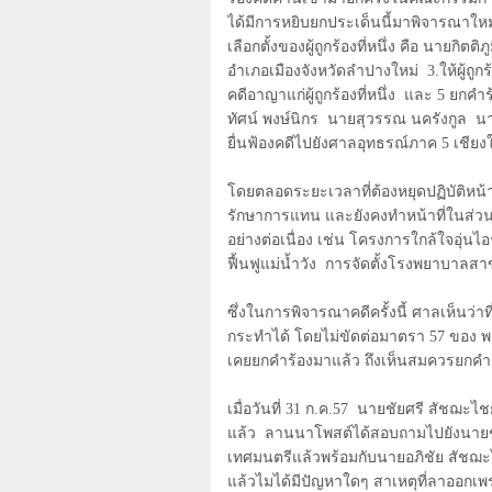
ได้มีการหยิบยกประเด็นนี้มาพิจารณาใหม่ 
เลือกตั้งของผู้ถูกร้องที่หนึ่ง คือ นายกิตติ
อำเภอเมืองจังหวัดลำปางใหม่
3.ให้ผู้ถ
คดีอาญาแก่ผู้ถูกร้องที่หนึ่ง
และ 5 ยกคำร้
ทัศน์ พงษ์นิกร
นายสุวรรณ นครังกูล
นา
ยื่นฟ้องคดีไปยังศาลอุทธรณ์ภาค 5 เชีย
โดยตลอดระยะเวลาที่ต้องหยุดปฏิบัติหน้
รักษาการแทน และยังคงทำหน้าที่ในส่ว
อย่างต่อเนื่อง เช่น โครงการใกล้ใจอุ่นไอ
ฟื้นฟูแม่น้ำวัง
การจัดตั้งโรงพยาบาลสา
ซึ่งในการพิจารณาคดีครั้งนี้ ศาลเห็นว่า
กระทำได้ โดยไม่ขัดต่อมาตรา
57
ของ พ.
เคยยกคำร้องมาแล้ว ถึงเห็นสมควรยกคำ
เมื่อวันที่
31
ก.ค.
57
นายชัยศรี สัชฌะไช
แล้ว
ลานนาโพสต์ได้สอบถามไปยังนายชั
เทศมนตรีแล้วพร้อมกับนายอภิชัย สัชฌ
แล้วไมได้มีปัญหาใดๆ สาเหตุที่ลาออก