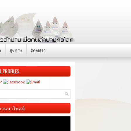
า
สุขภาพ
ติดต่อเรา
L PROFILES
ี ลานนาโพสต์