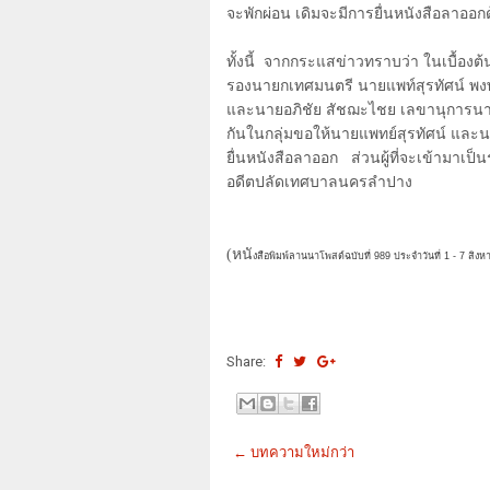
จะพักผ่อน เดิมจะมีการยื่นหนังสือลาออก
ทั้งนี้
จากกระแสข่าวทราบว่า ในเบื้องต้นจ
รองนายกเทศมนตรี นายแพท์สุรทัศน์ พง
และนายอภิชัย สัชฌะไชย เลขานุการน
กันในกลุ่มขอให้นายแพทย์สุรทัศน์ และนาง
ยื่นหนังสือลาออก
ส่วนผู้ที่จะเข้ามาเ
อดีตปลัดเทศบาลนครลำปาง
(หนั
งสือพิมพ์ลานนาโพสต์ฉบับที่ 989 ประจำวันที่ 1 - 7 สิง
Share:
← บทความใหม่กว่า