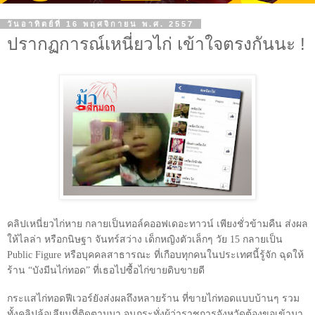
วันอาทิตย์ที่ 16 พฤศจิกายน พ.ศ. 2557
ปรากฏการณ์เหนี่ยวไก่ เข้าใจตรงกันนะ !
ค
ลิปเหนี่ยวไก่หาย กลายเป็นทอล์คออฟเดอะทาวน์ เพียงชั่วข้ามคืน ส่งผล
ให้ไลล่า หรือกนิษฐา จันทร์สว่าง เด็กหญิงตัวเล็กๆ วัย
15
กลายเป็น
Public Figure
หรือบุคคลสาธารณะ ที่เกือบทุกคนในประเทศนี้รู้จัก ฉุดให้
ร้าน “บังมีนไก่ทอด” ที่เธอไปซื้อไก่ขายดิบขายดี
กระแสไก่ทอดฟีเวอร์ยังส่งผลถึงหลายร้าน ที่ขายไก่ทอดแบบบ้านๆ รวม
ทั้งคลิปล้อเลียนที่ติดตามมา จนกระทั่งผู้ว่าราชการจังหวัดต้องขอเข้ามา