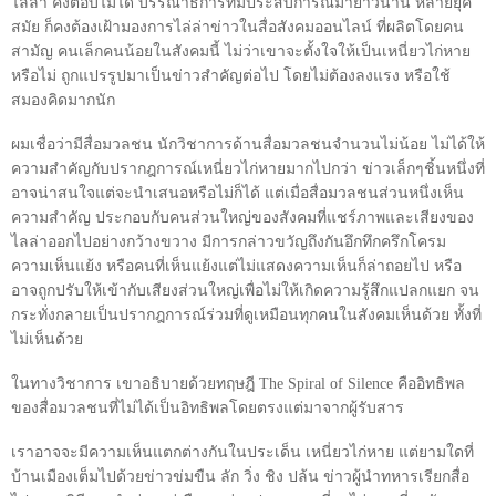
ไลล่า คงตอบไม่ได้ บรรณาธิการที่มีประสบการณ์มายาวนาน หลายยุค
สมัย ก็คงต้องเฝ้ามองการไล่ล่าข่าวในสื่อสังคมออนไลน์ ที่ผลิตโดยคน
สามัญ คนเล็กคนน้อยในสังคมนี้ ไม่ว่าเขาจะตั้งใจให้เป็นเหนี่ยวไก่หาย
หรือไม่ ถูกแปรรูปมาเป็นข่าวสำคัญต่อไป โดยไม่ต้องลงแรง หรือใช้
สมองคิดมากนัก
ผมเชื่อว่ามีสื่อมวลชน นักวิชาการด้านสื่อมวลชนจำนวนไม่น้อย ไม่ได้ให้
ความสำคัญกับปรากฎการณ์เหนี่ยวไก่หายมากไปกว่า ข่าวเล็กๆชิ้นหนึ่งที่
อาจน่าสนใจแต่จะนำเสนอหรือไม่ก็ได้ แต่เมื่อสื่อมวลชนส่วนหนึ่งเห็น
ความสำคัญ ประกอบกับคนส่วนใหญ่ของสังคมที่แชร์ภาพและเสียงของ
ไลล่าออกไปอย่างกว้างขวาง มีการกล่าวขวัญถึงกันอึกทึกครึกโครม
ความเห็นแย้ง หรือคนที่เห็นแย้งแต่ไม่แสดงความเห็นก็ล่าถอยไป หรือ
อาจถูกปรับให้เข้ากับเสียงส่วนใหญ่เพื่อไม่ให้เกิดความรู้สึกแปลกแยก จน
กระทั่งกลายเป็นปรากฎการณ์ร่วมที่ดูเหมือนทุกคนในสังคมเห็นด้วย ทั้งที่
ไม่เห็นด้วย
ในทางวิชาการ เขาอธิบายด้วยทฤษฎี
The Spiral of Silence
คืออิทธิพล
ของสื่อมวลชนที่ไม่ได้เป็นอิทธิพลโดยตรงแต่มาจากผู้รับสาร
เราอาจจะมีความเห็นแตกต่างกันในประเด็น เหนี่ยวไก่หาย แต่ยามใดที่
บ้านเมืองเต็มไปด้วยข่าวข่มขืน ลัก วิ่ง ชิง ปล้น ข่าวผู้นำทหารเรียกสื่อ