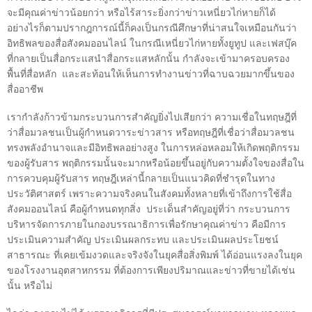
จะมีคุณค่าข่าวน้อยกว่า หรือไร้สาระยิ่งกว่าข่าวเหนี่ยวไก่หายก็ได้
อย่างไรก็ตามปรากฎการณ์นี้ก็คงเป็นกรณีศึกษาที่น่าสนใจเหมือนกันว่า
อิทธิพลของสื่อสังคมออนไลน์ ในกรณีเหนี่ยวไก่หายทั้งยูทูป และเฟสบุ๊ค
ที่กลายเป็นสื่อกระแสนำสื่อกระแสหลักนั้น กำลังจะเข้ามาครอบครอง
พื้นที่สื่อหลัก
และสะท้อนให้เห็นการทำงานข่าวที่ฉาบฉวยมากขึ้นของ
สื่ออาชีพ
เรากำลังก้าวข้ามกระบวนการสำคัญยิ่งไปเสียกว่า ความเชื่อในทฤษฎีที่
ว่าสื่อมวลชนเป็นผู้กำหนดวาระข่าวสาร หรือทฤษฎีที่เชื่อว่าสื่อมวลชน
ทรงพลังอำนาจและมีอิทธิพลอย่างสูง ในการหล่อหลอมให้เกิดพฤติกรรม
ของผู้รับสาร พฤติกรรมนั้นจะมากหรือน้อยขึ้นอยู่กับความตั้งใจของสื่อใน
การควบคุมผู้รับสาร ทฤษฎีเหล่านี้กลายเป็นแนวคิดที่ชำรุดในทาง
ประวัติศาสตร์ เพราะความจริงคนในสังคมทั้งหลายที่เข้าถึงการใช้สื่อ
สังคมออนไลน์ คือผู้กำหนดทุกสิ่ง
ประเด็นสำคัญอยู่ที่ว่า กระบวนการ
บริหารจัดการภายในกองบรรณาธิการเพื่อรักษาคุณค่าข่าว คือมีการ
ประเมินความสำคัญ ประเมินผลกระทบ และประเมินผลประโยชน์
สาธารณะ ที่เคยเข้มงวดและจริงจังในยุคสื่อสิ่งพิมพ์ ได้อ่อนแรงลงในยุค
ของโรงงานอุตสาหกรรม ที่ต้องการเพียงปริมาณและข่าวที่ขายได้เช่น
นั้น หรือไม่