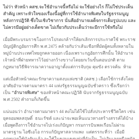
ไม่ว่า หัวหน้า คสช.จะใช้อำนาจนี้หรือไม่ จะใช้อย่างไร ก็ไม่ใช่ประเด็น
สำคัญ เพราะหัวใจของเรื่องนี้อยู่ที่การใช้อำนาจพิเศษในรัฐธรรมนูญ
หลังการปฎิวัติ ซึ่งในเชิงวิชาการ นั่นคืออำนาจเผด็จการเต็มรูปแบบ และ
ไม่ควรมีอยู่อย่างเด็ดขาด ไม่เกี่ยวกับประเด็นว่าจะมีการใช้หรือไม่
เมื่อมีพระบรมราชโองการโปรดเกล้าฯให้ยกเลิกการประกาศใช้ พระราช
บัญญัติกฎอัยการศึก พ.ศ.
2475
คล้ายกับว่าเส้นเชือกที่มัดผู้คนทั้งหลายใน
หมู่บ้านประเทศไทยถูกคลายออก เนื่องเพราะกฎอัยการศึกนั้น ให้อำนาจ
เจ้าหน้าที่ฝ่ายทหารไว้อย่างกว้างขวางโดยยกเว้นขั้นตอนปกติ ตาม
กฎหมายวิธีพิจารณาความอาญาตั้งแต่การจับกุม คุมขัง ตรวจค้น
ห้าม
แต่เมื่อหัวหน้าคณะรักษาความสงบแห่งชาติ (คสช.) เลือกใช้การสั่งโดย
อาศัยอำนาจตามมาตรา
44
แห่งรัฐธรรมนูญฉบับชั่วคราว ซึ่งเรียกว่า
เป็น
“
อำนาจพิเศษ
”
ของหัวหน้าคณะปฏิวัติ นับจากรัฐธรรมนูญฉบับ
พ.ศ.
2502
คำถามก็เกิดขึ้น
แน่นอนว่า อำนาจตามมาตรา
44
คงไม่ได้ใช้ไปสั่งประหารชีวิตใคร เช่น
ยุคจอมพลสฤษดิ์
ธนะรัชต์ และน่าจะพอเห็นแนวทางสร้างสรรค์ได้บ้าง
เมื่อพูดถึงการใช้อำนาจไปเร่งแก้ปัญหา กรมการบินพลเรือนไม่ผ่าน
มาตรฐาน ไอซีเอโอ การแก้ปัญหาสลากแพง
แต่ตรรกะที่ว่า
เมื่อมี
กฎหมายใช้บังคับแล้ว จะใช้ในขอบเขตเท่าที่จำเป็น
ไม่เกินเลยหรือหนัก