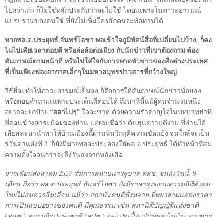
ไปกว่าเก่า ก็ไม่ใช่หลักประกันว่าจะไม่ใช้ โดยเฉพาะในภาวะอารมณ์
แปรปรวนของคนใช้ ที่ยังไม่เห็นใครสักคนจะทัดทานได้
หากพล.อ.ประยุทธ์ จันทร์โอชา พอเข้าใจภูมิทัศน์สื่อที่เปลี่ยนไปบ้าง
ก็คง
ไม่ไปเสียเวลาต่อยตี หรือต่อล้อต่อเถียง กับนักข่าวที่เขาต้องถาม ต้อง
สัมภาษณ์ตามหน้าที่ หรือไปใส่ใจกับการพาดหัวข่าวของสื่อต่างประเทศ
ที่เป็นเพียงฟองอากาศเล็กๆในมหาสมุทรข่าวสารที่กว้างใหญ่
วิธีที่จะทำให้ภาวะอารมณ์เย็นลง ก็คือการให้สัมภาษณ์นักข่าวน้อยลง
หรือตอบคำถามเฉพาะประเด็นที่ตอบได้ ถึงนาทีนี้แม้ผู้คนจำนวนหนึ่ง
อยากจะยกป้าย
“
ออกไปๆ
”
ใจจะขาด ด้วยความรำคาญใจในบทบาทท่าที
ที่ค่อนข้างสาระน้อยของท่าน แต่ผมเชื่อว่า ต้นทุนความดีงาม ที่ท่านได้
เสียสละมานำพาให้บ้านเมืองนี้ผ่านพ้นวิกฤติความขัดแย้ง จนใกล้จะเป็น
รวันดาแห่งที่
2
ก็ยังมีมากพอจะประคองให้พล.อ.ประยุทธ์ ได้ทำหน้าที่สม
ความตั้งใจจนกว่าจะถึงวันลงจากหลังเสือ
จากเดือนสิงหาคม
2557
ที่มีการสถาปนารัฐบาล คสช. จนถึงวันนี้
9
เดือน ถือว่า พล.อ.ประยุทธ์ จันทร์โอชา ยังมีราคาคุณงามความดีที่สังคม
ไทยไม่สมควรลืมเลือน แม้ว่า สถาบันคนดีทั้งหลาย ที่พยายามแสดงราคา
การเป็นแบบอย่างของคนดี มีคุณธรรม เช่น สภานิติบัญญัติแห่งชาติ
(สนช.) สภาปฏิรูปแห่งชาติ (สปช.) จะแปดเปื้อนมัวหมองไปบ้าง จากการ