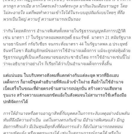
ลากลูก ลากเมีย ลากโคตรเหง้าวงศ์ตระกูล มากินเงินเดือนราษฎร โดย
ไม่ละอายใจ แต่ก็พอทำความเข้าใจได้ในระบบอุปถัมภ์แบบไทยๆ ที่ถือ
พวกเป็นใหญ่ ความรู้ ความสามารถเป็นรอง
ว่ากันโดยหลักการ อำนาจพิเศษทั้งหลายในรัฐธรรมนูญหลังการปฏิวัติ
เช่น มาตรา
17
ในรัฐบาลจอมพลสฤษดิ์ ธนะรัชต์
มาตรา
21
สมัยรัฐบาล
นายธานินทร์ กรัยวิเชียร จนกระทั่งมาตรา
44
ในรัฐบาลพล.อ.ประยุทธ์
จันทร์โอชา คือสัญลักษณ์ของการใช้อำนาจเผด็จการ แม้จะถูกห่อหุ้มด้วย
รัฐธรรมนูญที่เป็นเครื่องหมายของประชาธิปไตย การใช้อำนาจเช่นนี้ไม่
ว่าจะอธิบายว่าอย่างไร ก็เรียกได้ว่าเป็นอำนาจเผด็จการทั้งสิ้น
แต่แน่นอน ในบริบททางสังคมที่แตกต่างกันแต่ละยุค พวกที่อิงแอบ
เผด็จการ ก็อาจมีชุดคำอธิบายที่ฟังแล้วเข้าใจง่าย คือถ้าไม่ใช้อำนาจ
เบ็ดเสร็จในขณะที่ฝ่ายตรงข้ามสามารถปลุกปั่น สร้างความเสียหาย
รุนแรง สร้างความแตกแยกขัดแย้งในสังคมจนไม่สามารถใช้เครื่องมือ
ปกติจัดการได้
การให้อำนาจหรือดาบอาญาสิทธิ์กับบุคคลในการระงับเหตุอย่างฉับพลัน
ทันทีจึงมีความจำเป็น
แต่ในทางตรงกันข้าม มีอำนาจพิเศษแล้ว มีกฎ
อัยการศึกแล้ว มีเงินทุนมีทุกสิ่งที่ต้องการแล้ว ก็ยังไม่สามารถลดทอน
ความขัดแย้ง หรือเหตุรุนแรงได้ เช่นในสถานการณ์ภาคใต้ หรือใน