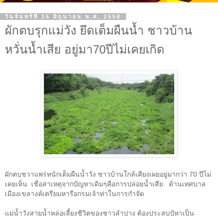
วันจันทร์ที่ 15 มิถุนายน พ.ศ. 2558
ผักตบรุกแม่วัง ยึดเต็มผืนน้ำ ชาวบ้าน
หวั่นน้ำเสีย อยู่มา70ปีไม่เคยเกิด
ผักตบชวาแพร่หนักเต็มผืนน้ำวัง ชาวบ้านใกล้เคียงเผยอยู่มากว่า
70
ปีไม่
เคยเห็น เชื่อสาเหตุจากปัญหาเดิมๆคือการปล่อยน้ำเสีย
ด้านเทศบาล
เมืองเขลางค์เตรียมหารือกรมเจ้าท่าในการกำจัด
แม่น้ำวังสายน้ำหล่อเลี้ยงชีวิตของชาวลำปาง ต้องประสบปั
หาเป็น