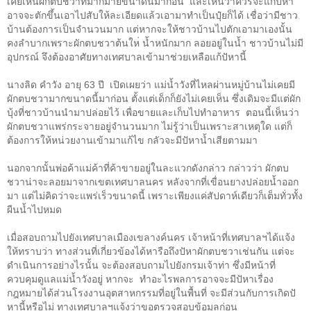
เคยเห็นผักตบชวาที่มากมายขนาดนี้มาก่อน
และเห็นว่าควรจะแก้ปั
หา
อาจจะตักขึ้นเอาไปสับให้ละเอียดแล้วเอามาทำเป็นปุ๋ยก็ได้ เชื่อว่ามีชาว
บ้านต้องการเป็นจำนวนมาก แต่หากจะให้ชาวบ้านไปตักเอามาเองนั้น
คงลำบากเพราะผักตบชวาต้นให
่ น้ำหนักมาก ลอยอยู่ในน้ำ ชาวบ้านไม่มี
อุปกรณ์ จึงต้องอาศัยทางเทศบาลเข้ามาช่วยเหลือแก้ปั
หานี้
นางลิด คำวัง อายุ
63
ปี
เปิดเผยว่า แม่น้ำวังที่ไหลผ่านหมู่บ้านไม่เคยมี
ผักตบชวามากขนาดนี้มาก่อน ตั้งแต่เด็กก็ยังไม่เคยเห็น ซึ่งเดิมจะมีแต่ผัก
บุ้งที่ชาวบ้านนำมาปล่อยไว้ เพื่อขายและเก็บไปทำอาหาร
ตอนนี้เห็นว่า
ผักตบชวาแพร่กระจายอยู่จำนวนมาก ไม่รู้ว่าเป็นเพราะสาเหตุใด แต่ก็
ต้องการให้หน่วยงานเข้ามาแก้ไข กลัวจะมีปั
หาน้ำเสียตามมา
นอกจากนั้นพ่อค้าแม่ค้าที่ค้าขายอยู่ในละแวกดังกล่าว กล่าวว่า ผักตบ
ชวาน่าจะลอยมาจากเขตเทศบาลนคร หลังจากที่เขื่อนยางปล่อยน้ำออก
มา แต่ไม่คิดว่าจะแพร่เร็วขนาดนี้ เพราะเพียงแค่สัปดาห์เดียวก็เต็มทั่วทั้ง
ผืนน้ำไปหมด
เมื่อสอบถามไปยังเทศบาลเมือง
เขลางค์นคร เจ้าหน้าที่เทศบาลฯได้แจ้ง
ให้ทราบว่า ทางส่วนที่เกี่ยวข้องได้หารือถึงปั
หาผักตบชวาเช่นกัน แต่จะ
ดำเนินการอย่างไรนั้น จะต้องสอบถามไปยังกรมเจ้าท่า ซึ่งมีหน้าที่
ควบคุมดูแลแม่น้ำวังอยู่ หากจะ
ทำอะไรพลการอาจจะมีปั
หาเรื่อง
กฎหมาย
ได้ส่วนโรงงานอุตสาหกรรมที่อยู่ในพื้นที่
จะมีส่วนกับการเกิดปั
หานี้หรือไม่ ทาง
เทศบาลฯแจ้งว่าขอตรวจสอบข้อมูลก่อน