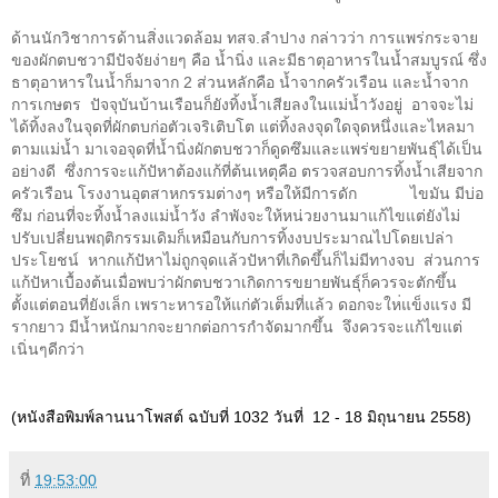
ด้านนักวิชาการด้านสิ่งแวดล้อม ทสจ
.
ลำปาง กล่าวว่า การแพร่กระจาย
ของผักตบชวามีปัจจัยง่ายๆ คือ น้ำนิ่ง และมีธาตุอาหารในน้ำสมบูรณ์ ซึ่ง
ธาตุอาหารในน้ำก็มาจาก
2
ส่วนหลักคือ น้ำจากครัวเรือน และน้ำจาก
การเกษตร
ปัจจุบันบ้านเรือนก็ยังทิ้งน้ำเสียลงในแม่น้ำวังอยู่
อาจจะไม่
ได้ทิ้งลงในจุดที่ผักตบก่อตัวเจริ
เติบโต แต่ทิ้งลงจุดใดจุดหนึ่งและไหลมา
ตามแม่น้ำ มาเจอจุดที่น้ำนิ่งผักตบชวาก็ดูดซึมและแพร่ขยายพันธ์ุได้เป็น
อย่างดี
ซึ่งการจะแก้ปั
หาต้องแก้ที่ต้นเหตุคือ ตรวจสอบการทิ้งน้ำเสียจาก
ครัวเรือน โรงงานอุตสาหกรรมต่างๆ หรือให้มีการดัก
ไขมัน มีบ่อ
ซึม ก่อนที่จะทิ้งน้ำลงแม่น้ำวัง ลำพังจะให้หน่วยงานมาแก้ไขแต่ยังไม่
ปรับเปลี่ยนพฤติกรรมเดิมก็เหมือนกับการทิ้งงบประมาณไปโดยเปล่า
ประโยชน์
หากแก้ปั
หาไม่ถูกจุดแล้วปั
หาที่เกิดขึ้นก็ไม่มีทางจบ
ส่วนการ
แก้ปั
หาเบื้องต้นเมื่อพบว่าผักตบชวาเกิดการขยายพันธุ์ก็ควรจะตักขึ้น
ตั้งแต่ตอนที่ยังเล็ก เพราะหารอให้แก่ตัวเต็มที่แล้ว ดอกจะให
่แข็งแรง มี
รากยาว มีน้ำหนักมากจะยากต่อการกำจัดมากขึ้น
จึงควรจะแก้ไขแต่
เนิ่นๆดีกว่า
(
หนังสือพิมพ์ลานนาโพสต์ ฉบับที่
1032
วันที่
12 - 18
มิถุนายน
2558)
ที่
19:53:00