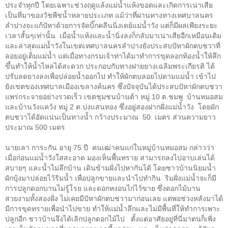
ประจำทุกปี โดยเฉพาะช่วงฤดูแล้งแม่น้ำแห้งขอดและเกิดการเน่าเสีย
เป็นที่มาของวัชพืชน้ำหลายประเภท แม้ว่าที่ผ่านทางทางเทศบาลนคร
ลำปางจะแก้ปั
หาด้วยการจัดบิ๊กคลีนนิ่งเดย์แม่น้ำวัง แต่ก็มีผลเพียงระยะ
เวลาสั้นๆเท่านั้น
เมื่อน้ำแห้งและน้ำนิ่งลงก็กลับมาเน่าเสียอีกเหมือนเดิม
และล่าสุดแม่น้ำวังในเขตเทศบาลนครลำปางยังประสบปั
หาผักตบชวาที่
ลอยอยู่เต็มแม่น้ำ แต่เมื่อทางกรมเจ้าท่าได้มาทำการขุดลอกท้องน้ำให้ลึก
ขึ้นทำให้น้ำไหลได้สะดวก ประกอบกับทางฝายยางเฉลิมพระเกียรติ ได้
ปรับลดยางลงเพื่อปล่อยน้ำออกไป ทำให้ผักตบลอยไปตามแม่น้ำ เข้าไป
ยังเขตของเทศบาลเมืองเขลางค์นคร ซึ่งปัจจุบันได้ประสบปั
หาผักตบชวา
แพร่กระจายอย่างรวดเร็ว เขตชุมชนบ้านต้า หมู่
10
ต
.
ชมพู
บ้านหมอสม
และบ้านวังแคว้ง หมู่
2
ต
.
ปงแสนทอง ซึ่งอยู่สองฝากฝั่งแม่น้ำวัง
โดยผัก
ตบชวาได้อัดแน่นเป็นทางน้ำ กว้างประมาณ
50
เมตร ส่วนความยาว
ประมาณ
500
เมตร
นายเลา การะกัน อายุ
75
ปี
คนเฒ่าคนแก่ในหมู่บ้านหมอสม กล่าวว่า
เมื่อก่อนแม่น้ำวังใสสะอาด มองเห็นพื้นทราย สามารถลงไปอาบเล่นได้
สบายๆ และน้ำไม่ลึกบ้าน เดินข้ามฝั่งไปหากันได้ โดยชาวบ้านนิยมน้ำ
ผักบุ้งมาปล่อยไว้ริมน้ำ เพื่อปลูกขายและนำไปทำกิน
ริมฝั่งแม่น้ำจะก็มี
การปลูกดอกบานไม่รู้โรย และดอกหงอนไก่ไว้ขาย ซึ่งดอกไม้บาน
สวยงามทั้งสองฝั่ง ไม่เคยมีปั
หาผักตบชวามาก่อนเลย แต่พอช่วงหลังมาได้
มีการขุดทรายเพื่อนำไปขาย ทำให้แม่น้ำลึกและไม่มีพื้นที่ให้ทำการเพาะ
ปลูกอีก ชาวบ้านจึงได้เลิกปลูกดอกไม้ไป
ตั้งแต่อาศัยอยู่ที่นี่มาตนก็เพิ่ง