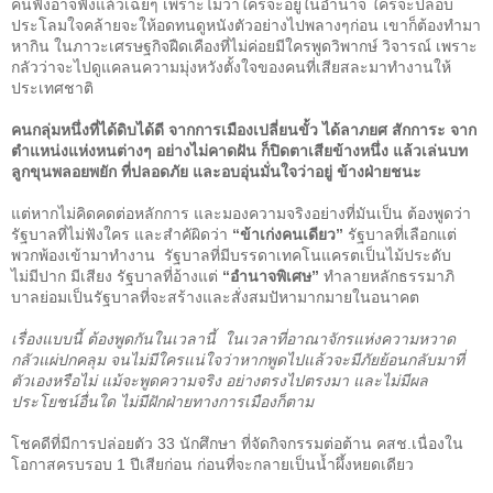
คนฟังอาจฟังแล้วเฉยๆ เพราะไม่ว่าใครจะอยู่ในอำนาจ ใครจะปลอบ
ประโลมใจคล้ายจะให้อดทนดูหนังตัวอย่างไปพลางๆก่อน เขาก็ต้องทำมา
หากิน ในภาวะเศรษฐกิจฝืดเคืองที่ไม่ค่อยมีใครพูดวิพากษ์ วิจารณ์ เพราะ
กลัวว่าจะไปดูแคลนความมุ่งหวังตั้งใจของคนที่เสียสละมาทำงานให้
ประเทศชาติ
คนกลุ่มหนึ่งที่ได้ดิบได้ดี จากการเมืองเปลี่ยนขั้ว ได้ลาภยศ สักการะ จาก
ตำแหน่งแห่งหนต่างๆ อย่างไม่คาดฝัน ก็ปิดตาเสียข้างหนึ่ง แล้วเล่นบท
ลูกขุนพลอยพยัก ที่ปลอดภัย และอบอุ่นมั่นใจว่าอยู่ ข้างฝ่ายชนะ
แต่หากไม่คิดคดต่อหลักการ และมองความจริงอย่างที่มันเป็น ต้องพูดว่า
รัฐบาลที่ไม่ฟังใคร และสำคั
ผิดว่า
“
ข้าเก่งคนเดียว
”
รัฐบาลที่เลือกแต่
พวกพ้องเข้ามาทำงาน
รัฐบาลที่มีบรรดาเทคโนแครตเป็นไม้ประดับ
ไม่มีปาก มีเสียง รัฐบาลที่อ้างแต่
“
อำนาจพิเศษ
”
ทำลายหลักธรรมาภิ
บาลย่อมเป็นรัฐบาลที่จะสร้างและสั่งสมปั
หามากมายในอนาคต
เรื่องแบบนี้ ต้องพูดกันในเวลานี้
ในเวลาที่อาณาจักรแห่งความหวาด
กลัวแผ่ปกคลุม จนไม่มีใครแน่ใจว่าหากพูดไปแล้วจะมีภัยย้อนกลับมาที่
ตัวเองหรือไม่ แม้จะพูดความจริง อย่างตรงไปตรงมา และไม่มีผล
ประโยชน์อื่นใด ไม่มีฝักฝ่ายทางการเมืองก็ตาม
โชคดีที่มีการปล่อยตัว
33
นักศึกษา ที่จัดกิจกรรมต่อต้าน คสช
.
เนื่องใน
โอกาสครบรอบ
1
ปีเสียก่อน ก่อนที่จะกลายเป็นน้ำผึ้งหยดเดียว