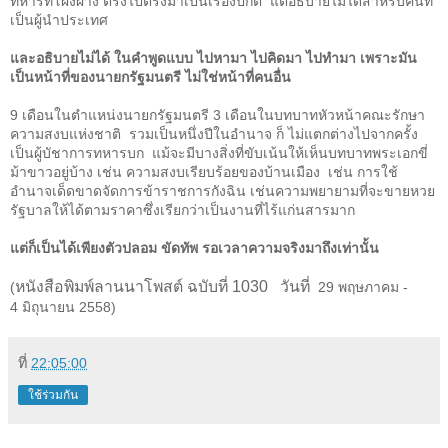
ทหารที่โผงผาง ตรงไปตรงมาเป็นเรื่องปกติ
แต่อธิบายไม่ได้สำหรับคนที่
เป็นผู้นำประเทศ
และอธิบายไม่ได้ ในคำพูดแบบ ไปหามา ไปคิดมา ไปทำมา เพราะมัน
เป็นหน้าที่ของนายกรัฐมนตรี ไม่ใช่หน้าที่
คนอื่น
9
เดือนในตำแหน่งนายกรัฐมนตรี
3
เดือนในบทบาทหัวหน้าคณะรักษา
ความสงบแห่งชาติ
รวมเป็นหนึ่งปีในอำนาจ ก็ ไม่แตกต่างไปจากครั้ง
เป็นผู้บั
ชาการทหารบก
แม้จะมีบางสิ่งที่ขับเน้นให้เห็นบทบาทพระเอกขี่
ม้าขาวอยู่บ้าง เช่น ความสงบเรียบร้อยของบ้านเมือง
เช่น การใช้
อำนาจเด็ดขาดจัดการข้าราชการกังฉิน เช่นความพยายามที่จะขายหวย
รัฐบาลให้ได้ตามราคาซึ่งเรียกว่าเป็นงานที่ไร้แก่นสารมาก
แต่ก็เป็นได้เพียงตัวปลอม ขัดทัพ รอเวลาความจริงมาถึงเท่านั้น
หนังสือพิมพ์ลานนาโพสต์ ฉบับที่
1030
วันที่
(
29
พฤษภาคม
-
4
มิถุนายน
2558)
ที่
22:05:00
ใช้ร่วมกัน