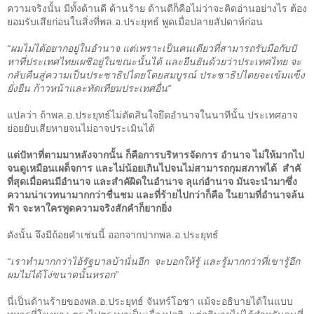
ความจริงนั้น มีทั้งด้านดี ด้านร้าย ด้านดีก็คือไม่ว่าจะคิดอ่านอย่างไร ต้อง
ยอมรับเสียก่อนในสิ่งที่พล
.
อ
.
ประยุทธ์ พูดเมื่อปลายสัปดาห์ก่อน
“
ผมไม่ได้อยากอยู่ในอำนาจ แต่เพราะเป็นคนเดียวที่สามารถรับมือกับปั
หาที่ประเทศไทยเผชิ
อยู่ในขณะนั้นได้ และยืนยันด้วยว่าประเทศไทย จะ
กลับคืนสู่ความเป็นประชาธิปไตยโดยสมบูรณ์ ประชาธิปไตยจะเข้มแข็ง
ยั่งยืน ก้าวหน้าและทัดเทียมประเทศอื่น
”
แปลว่า ถ้าพล
.
อ
.
ประยุทธ์ไม่ตัดสินใจยึดอำนาจในนาทีนั้น ประเทศอาจ
ย่อยยับเสียหายจนไม่อาจประเมินได้
แต่ปั
หาที่ตามมาหลังจากนั้น ก็คือการบริหารจัดการ อำนาจ ไม่ให้มากไป
จนดูเหมือนเผด็จการ และไม่น้อยเกินไปจนไม่สามารถกุมสภาพได้
สำคั
ที่สุดเมื่อคนมีอำนาจ และสำคั
ผิดในอำนาจ ลุแก่อำนาจ มันจะนำมาซึ่ง
ความน่าเวทนามากกว่าชื่นชม และที่ร้ายไปกว่าก็คือ ในยามที่อำนาจล้น
ฟ้า จะหาใครพูดความจริงสักคำก็ยากยิ่ง
ดังนั้น จึงมีถ้อยคำเช่นนี้ ออกจากปากพล
.
อ
.
ประยุทธ์
“
เราทำมากกว่าไอ้รัฐบาลบ้านั่นอีก
จะบอกให้รู้ และรู้มากกว่าที่เขารู้อีก
ผมไม่ได้โง่ขนาดนั้นหรอก
”
นี่เป็นด้านร้ายของพล
.
อ
.
ประยุทธ์ จันทร์โอชา แม้จะอธิบายได้ในแบบ